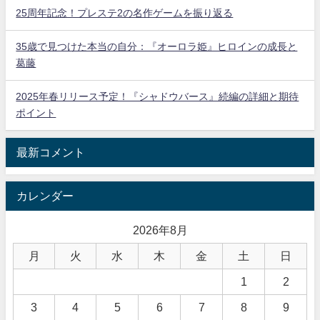
25周年記念！プレステ2の名作ゲームを振り返る
35歳で見つけた本当の自分：『オーロラ姫』ヒロインの成長と
葛藤
2025年春リリース予定！『シャドウバース』続編の詳細と期待
ポイント
最新コメント
カレンダー
2026年8月
月
火
水
木
金
土
日
1
2
3
4
5
6
7
8
9