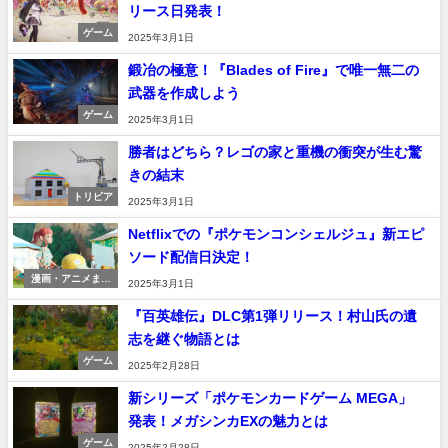
リース日発表！
ゲーム
2025年3月1日
鍛冶の極意！『Blades of Fire』で唯一無二の
武器を作成しよう
ゲーム
2025年3月1日
勝者はどちら？レゴの家と重機の衝突が生む驚
きの結末
トリビア
2025年3月1日
Netflixでの『ポケモンコンシェルジュ』新エピ
ソード配信日決定！
漫画・アニメまと
2025年3月1日
め
『百英雄伝』DLC第1弾リリース！村山氏の遺
志を継ぐ物語とは
ゲーム
2025年2月28日
新シリーズ「ポケモンカードゲーム MEGA」
発表！メガシンカEXの魅力とは
ゲーム
2025年2月28日