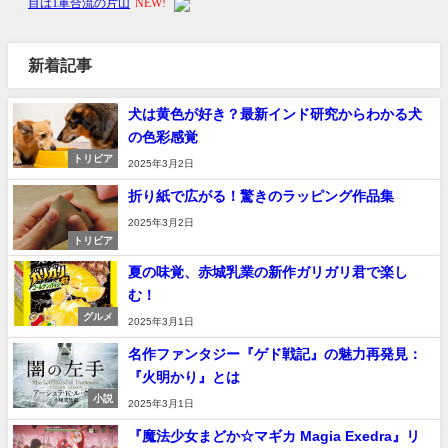
新着記事
犬は黄色が好き？最新インド研究からわかる犬
の色彩感覚
トリビア
2025年3月2日
折り紙で広がる！驚きのラッピング作品集
2025年3月2日
トリビア
夏の味覚、赤城乳業の新作ガリガリ君で楽し
む！
グルメ
2025年3月1日
名作ファンタジー『ゲド戦記』の魅力再発見：
『火明かり』とは
小説
2025年3月1日
『魔法少女まどか☆マギカ Magia Exedra』リ