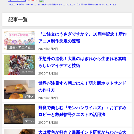
記事一覧
『ご注文はうさぎですか？』10周年記念！新作
アニメ制作決定の速報
漫画・アニメまと
2025年3月2日
め
予想外の進化！大量のはぎれから生まれる素晴
らしいアイデアと技術
ニュース
2025年3月2日
世界が注目する朝ごはん！萌え断ホットサンド
の作り方
グルメ
2025年3月2日
野良で楽しむ『モンハンワイルズ』：おすすめ
ロビーと救難信号クエストの活用法
ゲーム
2025年3月2日
犬は黄色が好き？最新インド研究からわかる犬