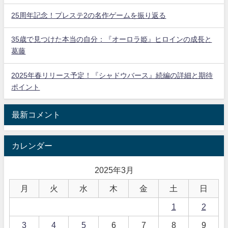
25周年記念！プレステ2の名作ゲームを振り返る
35歳で見つけた本当の自分：『オーロラ姫』ヒロインの成長と
葛藤
2025年春リリース予定！『シャドウバース』続編の詳細と期待
ポイント
最新コメント
カレンダー
2025年3月
月
火
水
木
金
土
日
1
2
3
4
5
6
7
8
9