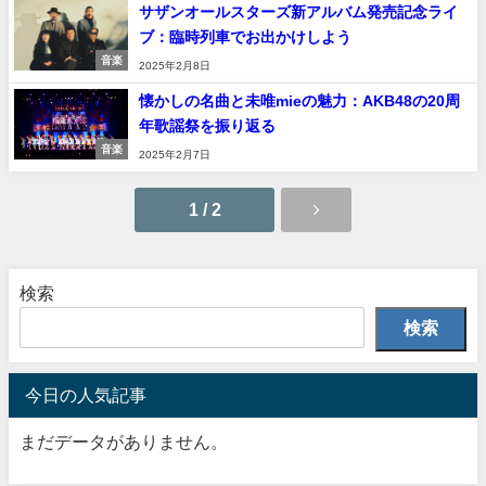
サザンオールスターズ新アルバム発売記念ライ
ブ：臨時列車でお出かけしよう
音楽
2025年2月8日
懐かしの名曲と未唯mieの魅力：AKB48の20周
年歌謡祭を振り返る
音楽
2025年2月7日
1 / 2
検索
検索
今日の人気記事
まだデータがありません。