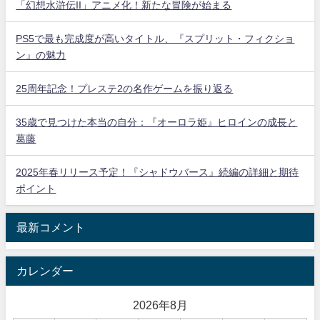
「幻想水滸伝II」アニメ化！新たな冒険が始まる
PS5で最も完成度が高いタイトル、『スプリット・フィクショ
ン』の魅力
25周年記念！プレステ2の名作ゲームを振り返る
35歳で見つけた本当の自分：『オーロラ姫』ヒロインの成長と
葛藤
2025年春リリース予定！『シャドウバース』続編の詳細と期待
ポイント
最新コメント
カレンダー
2026年8月