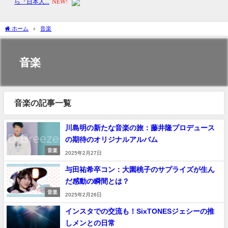
ホーム
音楽
音楽
音楽の記事一覧
川島明の新たな音楽の旅：藤井隆プロデュース
の期待のオリジナルアルバム
音楽
2025年2月27日
与田祐希卒コン：大園桃子のサプライズが生ん
だ感動の瞬間とは？
音楽
2025年2月26日
インスタでの交流も！SixTONESジェシーの推
しメンとの日常