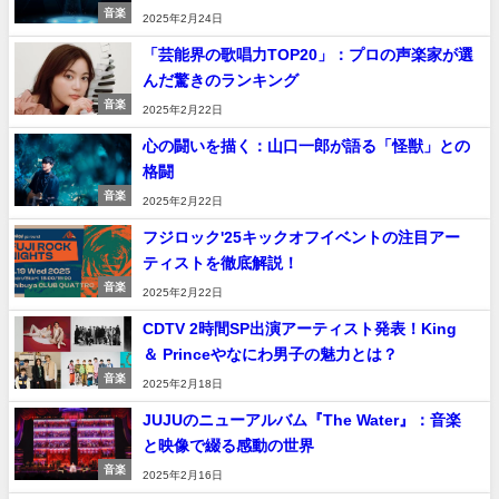
音楽
2025年2月24日
「芸能界の歌唱力TOP20」：プロの声楽家が選
んだ驚きのランキング
音楽
2025年2月22日
心の闘いを描く：山口一郎が語る「怪獣」との
格闘
音楽
2025年2月22日
フジロック'25キックオフイベントの注目アー
ティストを徹底解説！
音楽
2025年2月22日
CDTV 2時間SP出演アーティスト発表！King
＆ Princeやなにわ男子の魅力とは？
音楽
2025年2月18日
JUJUのニューアルバム『The Water』：音楽
と映像で綴る感動の世界
音楽
2025年2月16日