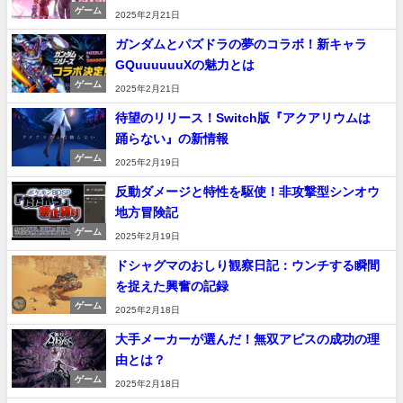
ゲーム
2025年2月21日
ガンダムとパズドラの夢のコラボ！新キャラ
GQuuuuuuXの魅力とは
ゲーム
2025年2月21日
待望のリリース！Switch版『アクアリウムは
踊らない』の新情報
ゲーム
2025年2月19日
反動ダメージと特性を駆使！非攻撃型シンオウ
地方冒険記
ゲーム
2025年2月19日
ドシャグマのおしり観察日記：ウンチする瞬間
を捉えた興奮の記録
ゲーム
2025年2月18日
大手メーカーが選んだ！無双アビスの成功の理
由とは？
ゲーム
2025年2月18日