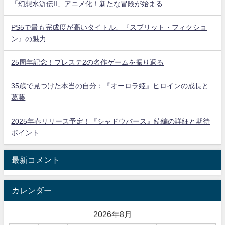
「幻想水滸伝II」アニメ化！新たな冒険が始まる
PS5で最も完成度が高いタイトル、『スプリット・フィクショ
ン』の魅力
25周年記念！プレステ2の名作ゲームを振り返る
35歳で見つけた本当の自分：『オーロラ姫』ヒロインの成長と
葛藤
2025年春リリース予定！『シャドウバース』続編の詳細と期待
ポイント
最新コメント
カレンダー
2026年8月