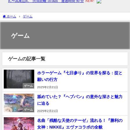
ホーム
ゲーム
ゲーム
ゲームの記事一覧
ホラーゲーム『七日参り』の世界を探る：掟と
願いの行方
ゲーム
2025年2月21日
舐めていた？『ヘブバン』の意外な深さと魅力
に迫る
ゲーム
2025年2月21日
名曲「残酷な天使のテーゼ」流れる！『勝利の
女神：NIKKE』エヴァコラボの全貌