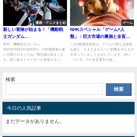
漫画・アニメまとめ
ゲーム
新しい冒険が始まる！「機動戦
NHKスペシャル「ゲーム×人
士ガンダム
類」：巨大市場の裏側と全盲選
SEEDFREEDOMZERO」特報映
手の挑戦をドキュメント
新作「機動戦士ガンダム
この2夜連続放送は、ゲームが単なる娯楽
SEEDFREEDOMZERO」の特報映像が遂
を超え、さまざまな人々に影響を与える力
像と小野大輔の新キャラ紹介
に公開されましたね！期待感が高まりま
を持っていることを示しています。特に
す。特に新キャラクターが登場するド...
『スト6』での全盲選手の挑...
検索
検索
今日の人気記事
まだデータがありません。