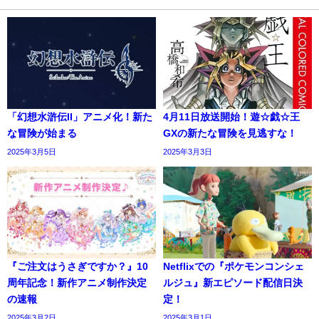
「幻想水滸伝II」アニメ化！新た
4月11日放送開始！遊☆戯☆王
な冒険が始まる
GXの新たな冒険を見逃すな！
2025年3月5日
2025年3月3日
『ご注文はうさぎですか？』10
Netflixでの『ポケモンコンシェ
周年記念！新作アニメ制作決定
ルジュ』新エピソード配信日決
の速報
定！
2025年3月2日
2025年3月1日