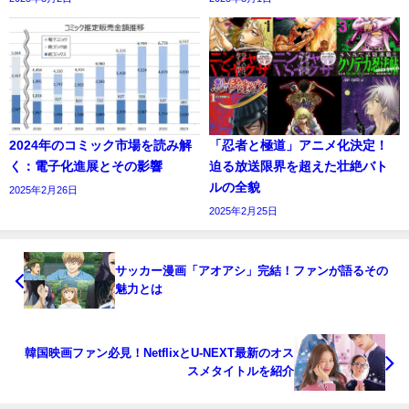
2024年のコミック市場を読み解
「忍者と極道」アニメ化決定！
く：電子化進展とその影響
迫る放送限界を超えた壮絶バト
ルの全貌
2025年2月26日
2025年2月25日
サッカー漫画「アオアシ」完結！ファンが語るその
魅力とは
韓国映画ファン必見！NetflixとU-NEXT最新のオス
スメタイトルを紹介