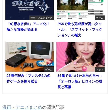
漫画・アニメまとめ
ゲーム
「幻想水滸伝II」アニメ化！
PS5で最も完成度が高いタイ
新たな冒険が始まる
トル、『スプリット・フィク
ション』の魅力
ゲーム
ドラマ
25周年記念！プレステ2の名
35歳で見つけた本当の自分：
作ゲームを振り返る
『オーロラ姫』ヒロインの成
長と葛藤
漫画・アニメまとめ
の関連記事