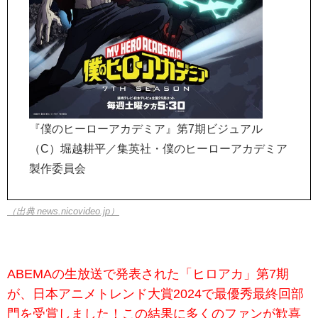
『僕のヒーローアカデミア』第7期ビジュアル
（C）堀越耕平／集英社・僕のヒーローアカデミア
製作委員会
（出典 news.nicovideo.jp）
ABEMAの生放送で発表された「ヒロアカ」第7期
が、日本アニメトレンド大賞2024で最優秀最終回部
門を受賞しました！この結果に多くのファンが歓喜