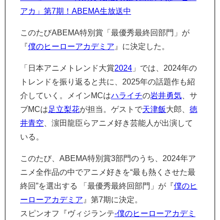
アカ」第7期！ABEMA生放送中
このたびABEMA特別賞「最優秀最終回部門」が
『
僕のヒーローアカデミア
』に決定した。
「日本アニメトレンド大賞
2024
」では、2024年の
トレンドを振り返ると共に、2025年の話題作も紹
介していく。メインMCは
ハライチ
の
岩井勇気
、サ
ブMCは
足立梨花
が担当。ゲストで
天津飯
大郎、
徳
井青空
、濵田龍臣らアニメ好き芸能人が出演して
いる。
このたび、ABEMA特別賞3部門のうち、2024年ア
ニメ全作品の中でアニメ好きを“最も熱くさせた最
終回”を選出する 「最優秀最終回部門」が『
僕のヒ
ーローアカデミア
』第7期に決定。
スピンオフ『ヴィジランテ
-僕のヒーローアカデミ