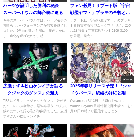
ハーツが証明した勝利の秘訣：
ファン必見！リブート版「宇宙
スーパーボウルの舞台裏に迫る
戦艦ヤマト」プラモの全貌と新
作情報
今年のスーパーボウルでは、ハーツ選手の
リブート版『宇宙戦艦ヤマト』のプラキッ
素晴らしいパフォーマンスが観客を魅了し
トを特集する模型ムック本「HJメカニク
ました。2年前の敗北を糧に、彼がいかに
ス22 特集：宇宙戦艦ヤマト2199-3199」
して進化を遂げたのか、感...
が登場。発売キ...
ドラマ
ゲーム
広瀬すず＆松山ケンイチが語る
2025年春リリース予定！『シャ
「クジャクのダンス」の魅力と
ドウバース』続編の詳細と期待
は？
ポイント
TBS系ドラマ「クジャクのダンス、誰が見
Cygamesは3月3日、「Shadowverse:
た？」の出演者陣が、緊迫感漂う中で犯人
Worlds Beyond 最新情報公開生放送」を3
候補について語る姿が印象的でした。広瀬
月13日19時より配信することを...
すずさんや松山ケンイチ...