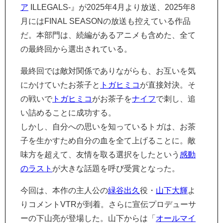
ア
ILLEGALS-』が2025年4月より放送、2025年8
月にはFINAL SEASONの放送も控えている作品
だ。本部門は、続編があるアニメも含めた、全て
の最終回から選出されている。
最終回では敵対関係でありながらも、お互いを気
にかけていたお茶子と
トガヒミコ
が直接対決。そ
の戦いで
トガヒミコ
がお茶子を
ナイフ
で刺し、追
い詰めることに成功する。
しかし、自分への思いを知っているトガは、お茶
子を生かすため自分の血を全て上げることに。敵
味方を超えて、友情を取る選択をしたという
感動
のラスト
が大きな話題を呼び受賞となった。
今回は、本作の主人公の
緑谷出久
役・
山下大輝
よ
りコメントVTRが到着。さらに宣伝プロデューサ
ーの下山亮が登場した。山下からは「
オールマイ