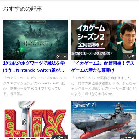
おすすめの記事
ゲーム
ドラマ
19世紀のホグワーツで魔法を学
『イカゲーム2』配信開始！デス
ぼう！Nintendo Switch版が驚
ゲームの新たな幕開け
きの価格で登場
『ホグワーツ・レガシー: デジタルデラッ
『イカゲーム2』の配信が始まりました
クスエディション』のNintendo Switch版
ね！前作の緊迫感を踏襲しつつ、新たなキ
が、現在セールで70％オフとなってい
ャラクターと謎めいたストーリー展開がど
る。通常価...
のように織りなされるのか、...
スポーツ
ニュース