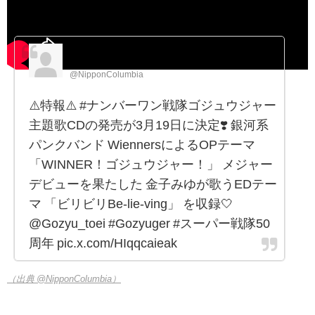
日本コロムビア
@NipponColumbia
⚠️特報⚠️ #ナンバーワン戦隊ゴジュウジャー
主題歌CDの発売が3月19日に決定❣️ 銀河系
パンクバンド WiennersによるOPテーマ
「WINNER！ゴジュウジャー！」 メジャー
デビューを果たした 金子みゆが歌うEDテー
マ 「ビリビリBe-lie-ving」 を収録🤍
@Gozyu_toei #Gozyuger #スーパー戦隊50
周年 pic.x.com/HIqqcaieak
（出典 @NipponColumbia）