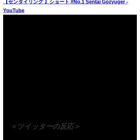
【センタイリング 】ショート #No.1 Sentai Gozyuger -
YouTube
（出典 Youtube）
＜ツイッターの反応＞