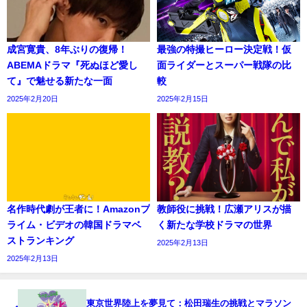
成宮寛貴、8年ぶりの復帰！
最強の特撮ヒーロー決定戦！仮
ABEMAドラマ『死ぬほど愛し
面ライダーとスーパー戦隊の比
て』で魅せる新たな一面
較
2025年2月20日
2025年2月15日
名作時代劇が王者に！Amazonプ
教師役に挑戦！広瀬アリスが描
ライム・ビデオの韓国ドラマベ
く新たな学校ドラマの世界
ストランキング
2025年2月13日
2025年2月13日
東京世界陸上を夢見て：松田瑞生の挑戦とマラソン