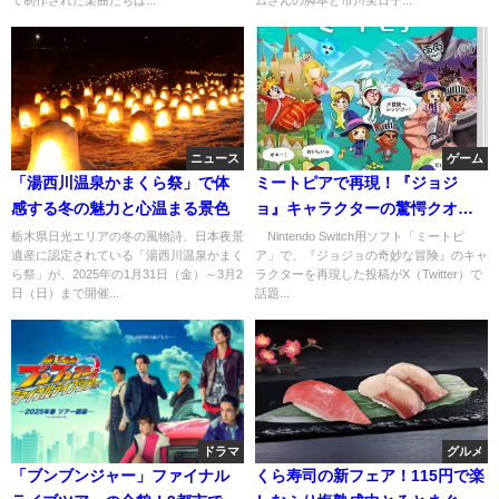
ニュース
ゲーム
「湯西川温泉かまくら祭」で体
ミートピアで再現！『ジョジ
感する冬の魅力と心温まる景色
ョ』キャラクターの驚愕クオリ
ティ
栃木県日光エリアの冬の風物詩、日本夜景
Nintendo Switch用ソフト「ミートピ
遺産に認定されている「湯西川温泉かまく
ア」で、『ジョジョの奇妙な冒険』のキャ
ら祭」が、2025年の1月31日（金）～3月2
ラクターを再現した投稿がX（Twitter）で
日（日）まで開催...
話題...
ドラマ
グルメ
「ブンブンジャー」ファイナル
くら寿司の新フェア！115円で楽