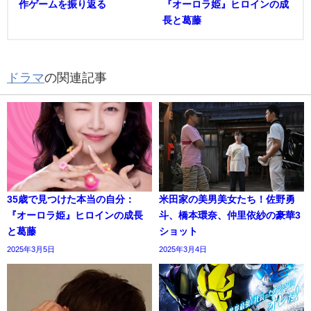
作ゲームを振り返る
『オーロラ姫』ヒロインの成
長と葛藤
ドラマ
の関連記事
35歳で見つけた本当の自分：
米田家の美男美女たち！佐野勇
『オーロラ姫』ヒロインの成長
斗、橋本環奈、仲里依紗の豪華3
と葛藤
ショット
2025年3月5日
2025年3月4日