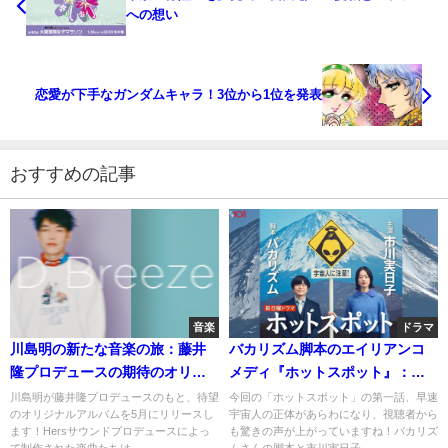
への想い
恋愛が下手なガンダムキャラ！3位から1位を発表
おすすめの記事
音楽
ドラマ
川島明の新たな音楽の旅：藤井
バカリズム脚本のエイリアンコ
隆プロデュースの期待のオリジ
メディ『ホットスポット』：初
ナルアルバム
回放送を振り返る
川島明が藤井隆プロデュースのもと、待望
今回の「ホットスポット」の第一話、早速
のオリジナルアルバムを5月にリリースし
宇宙人の正体があらわになり、視聴者から
ます！Hersサウンドプロデュースによっ
も驚きの声が上がっていますね！バカリズ
て制作された楽曲たちは...
ムさんの脚本と市川実日子...