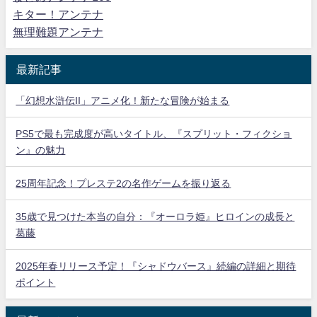
キター！アンテナ
無理難題アンテナ
最新記事
「幻想水滸伝II」アニメ化！新たな冒険が始まる
PS5で最も完成度が高いタイトル、『スプリット・フィクショ
ン』の魅力
25周年記念！プレステ2の名作ゲームを振り返る
35歳で見つけた本当の自分：『オーロラ姫』ヒロインの成長と
葛藤
2025年春リリース予定！『シャドウバース』続編の詳細と期待
ポイント