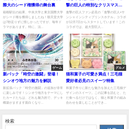
際大のシード権獲得の舞台裏
撃の巨人の特別なクリスマスイ
ベント
箱根駅伝の結果、中央大学と東京国際大学
進撃の巨人ファン必見の「進撃の巨人×サ
がシード権を獲得しましたね！順天堂大学
ンシャインシティプリンスホテル」コラボ
は7秒足りずに惜しかったですが、毎年ド
が12月7日からスタートしています！この
ラマがあります。特に、法...
コラボでは、超大型巨人...
ゲーム
グルメ
新パック「時空の激闘」登場！
猫和菓子の可愛さ満点！三毛猫
シンオウ地方の魅力を解説
愛好者必見のスイーツ特集
新拡張パック「時空の激闘」の追加が非常
和菓子作りに新たな魅力を加えた三毛猫デ
に楽しみです！シンオウ地方をテーマにし
ザインのスイーツ。この記事を読むと、た
たカードたちは、どれも魅力的で、デッキ
だ食べるだけではなく、猫と和菓子の組み
構築がますます面白くなり...
合わせを楽しむことができ...
検索