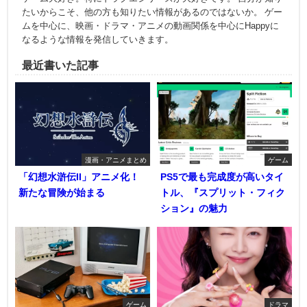
たいからこそ、他の方も知りたい情報があるのではないか。 ゲー
ムを中心に、映画・ドラマ・アニメの動画関係を中心にHappyに
なるような情報を発信していきます。
最近書いた記事
漫画・アニメまとめ
ゲーム
「幻想水滸伝II」アニメ化！
PS5で最も完成度が高いタイ
新たな冒険が始まる
トル、『スプリット・フィク
ション』の魅力
ゲーム
ドラマ