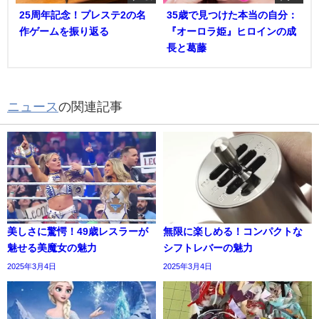
25周年記念！プレステ2の名
35歳で見つけた本当の自分：
作ゲームを振り返る
『オーロラ姫』ヒロインの成
長と葛藤
ニュース
の関連記事
美しさに驚愕！49歳レスラーが
無限に楽しめる！コンパクトな
魅せる美魔女の魅力
シフトレバーの魅力
2025年3月4日
2025年3月4日