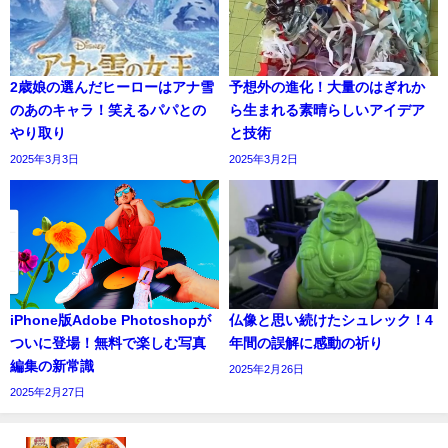
2歳娘の選んだヒーローはアナ雪
予想外の進化！大量のはぎれか
のあのキャラ！笑えるパパとの
ら生まれる素晴らしいアイデア
やり取り
と技術
2025年3月3日
2025年3月2日
iPhone版Adobe Photoshopが
仏像と思い続けたシュレック！4
ついに登場！無料で楽しむ写真
年間の誤解に感動の祈り
編集の新常識
2025年2月26日
2025年2月27日