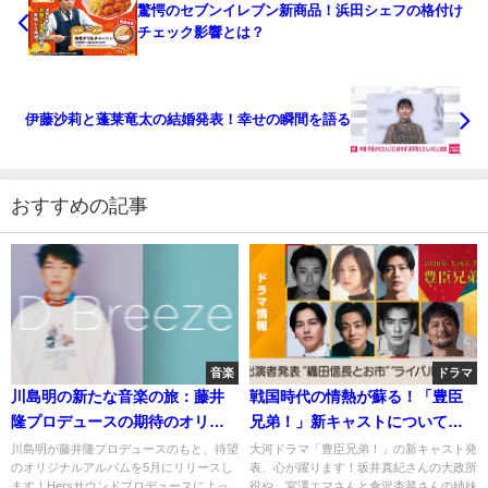
驚愕のセブンイレブン新商品！浜田シェフの格付け
チェック影響とは？
伊藤沙莉と蓬莱竜太の結婚発表！幸せの瞬間を語る
おすすめの記事
音楽
ドラマ
川島明の新たな音楽の旅：藤井
戦国時代の情熱が蘇る！「豊臣
隆プロデュースの期待のオリジ
兄弟！」新キャストについて徹
ナルアルバム
底分析
川島明が藤井隆プロデュースのもと、待望
大河ドラマ「豊臣兄弟！」の新キャスト発
のオリジナルアルバムを5月にリリースし
表、心が躍ります！坂井真紀さんの大政所
ます！Hersサウンドプロデュースによっ
役や、宮澤エマさんと倉沢杏菜さんの姉妹