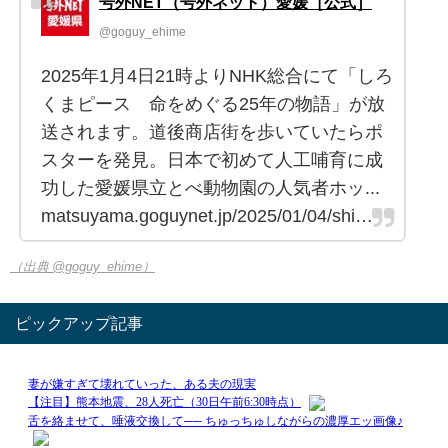
号外NET（号外ネット）愛媛［公式］
@goguy_ehime
2025年1月4日21時よりNHK総合にて「しろ
くまピース 命をめぐる25年の物語」が放
送されます。道後商店街を歩いていたらポ
スターを発見。日本で初めて人工哺育に成
功した愛媛県立とべ動物園の人気者ホッ...
matsuyama.goguynet.jp/2025/01/04/shi…
（出典 @goguy_ehime）
ピックアップ記事