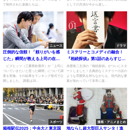
て制作された楽曲たちは...
としての共演が今から楽し...
ニュース
ドラマ
圧倒的な信頼！「頼りがいを感
ミステリーとコメディの融合！
じた」瞬間が教える上司の在り
『相続探偵』第1話のあらすじと
方
見どころ
ビズヒッツ（三重県鈴鹿市）が「上司に
赤楚衛二主演の『相続探偵』がついにスタ
ついていきたいと思った瞬間」について調
ートしました！古典的なミステリー小説の
査を実施。その結果をランキング形式で公
ような雰囲気を持ちながらも、現代的な要
開しました。 調査は20...
素が加わっていて非常に楽...
スポーツ
漫画・アニメまとめ
箱根駅伝2025：中央大と東京国
地ならし超大型巨人サンタ！進