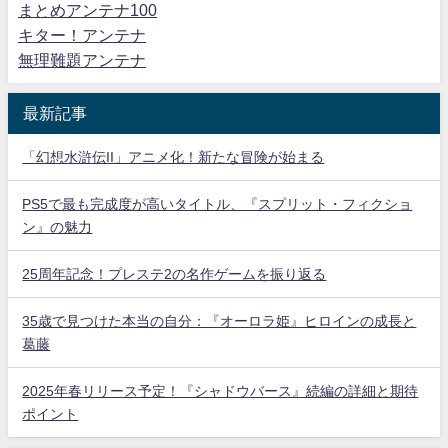
まとめアンテナ100
キター！アンテナ
無理難題アンテナ
最新記事
「幻想水滸伝II」アニメ化！新たな冒険が始まる
PS5で最も完成度が高いタイトル、『スプリット・フィクショ
ン』の魅力
25周年記念！プレステ2の名作ゲームを振り返る
35歳で見つけた本当の自分：『オーロラ姫』ヒロインの成長と
葛藤
2025年春リリース予定！『シャドウバース』続編の詳細と期待
ポイント