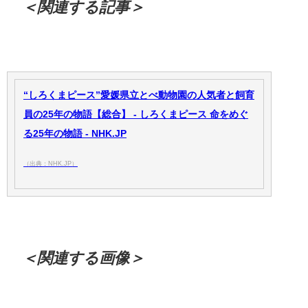
＜関連する記事＞
“しろくまピース”愛媛県立とべ動物園の人気者と飼育
員の25年の物語【総合】 - しろくまピース 命をめぐ
る25年の物語 - NHK.JP
（出典：NHK.JP）
＜関連する画像＞