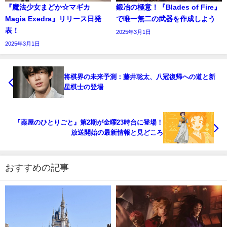
『魔法少女まどか☆マギカ
鍛冶の極意！『Blades of Fire』
Magia Exedra』リリース日発
で唯一無二の武器を作成しよう
表！
2025年3月1日
2025年3月1日
将棋界の未来予測：藤井聡太、八冠復帰への道と新
星棋士の登場
『薬屋のひとりごと』第2期が金曜23時台に登場！
放送開始の最新情報と見どころ
おすすめの記事