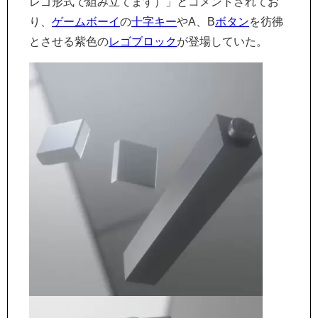
レゴ形式で組み立てます）」とコメントされてお
り、
ゲームボーイ
の
十字キー
やA、B
ボタン
を彷彿
とさせる紫色の
レゴブロック
が登場していた。