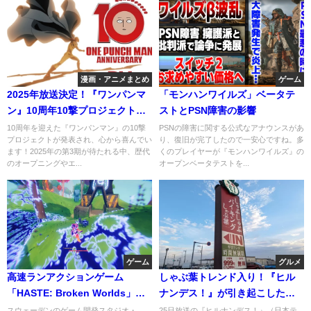
漫画・アニメまとめ
ゲーム
2025年放送決定！『ワンパンマ
「モンハンワイルズ」ベータテ
ン』10周年10撃プロジェクトの
ストとPSN障害の影響
すべて
10周年を迎えた『ワンパンマン』の10撃
PSNの障害に関する公式なアナウンスがあ
プロジェクトが発表され、心から喜んでい
り、復旧が完了したので一安心ですね。多
ます！2025年の第3期が待たれる中、歴代
くのプレイヤーが『モンハンワイルズ』の
のオープニングやエ...
オープンベータテストを...
ゲーム
グルメ
高速ランアクションゲーム
しゃぶ葉トレンド入り！『ヒル
「HASTE: Broken Worlds」が
ナンデス！』が引き起こした誤
魅せる爽快感と興奮の全貌
読現象を笑い飛ばそう！
スウェーデンのゲーム開発スタジオ・
25日放送の『ヒルナンデス！』（日本テ