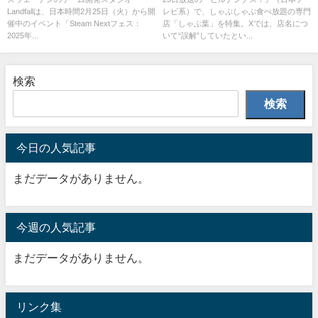
Landfallは、日本時間2月25日（火）から開
レビ系）で、しゃぶしゃぶ食べ放題の専門
催中のイベント「Steam Nextフェス：
店「しゃぶ葉」を特集。Xでは、店名につ
2025年...
いて“誤解”していたとい...
検索
検索
今日の人気記事
まだデータがありません。
今週の人気記事
まだデータがありません。
リンク集