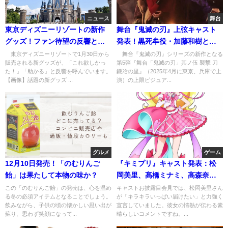
ニュース
舞台
東京ディズニーリゾートの新作
舞台『鬼滅の刃』上弦キャスト
グッズ！ファン待望の反響と魅
発表！黒死牟役・加藤和樹と童
力に迫る
磨役・浦井健治の魅力とは
東京ディズニーリゾートで1月30日から
舞台『鬼滅の刃』シリーズの新作となる
販売される新グッズが、「これ欲しかっ
第5弾『舞台「鬼滅の刃」其ノ伍 襲撃 刀
た！」「助かる」と反響を呼んでいます。
鍛冶の里』（2025年4月に東京、兵庫で上
【画像】話題の新グッズ ...
演）の上限ビジュア...
グルメ
ゲーム
12月10日発売！「のむりんご
『キミプリ』キャスト発表：松
飴」は果たして本物の味か？
岡美里、髙橋ミナミ、高森奈津
美が集結！
この「のむりんご飴」の発売は、心を温め
キャストお披露目会見では、松岡美里さん
る冬の必須アイテムとなることでしょう。
が「キラキラいっぱい届けたい」と力強く
飲みながら、子供の頃の懐かしい思い出が
宣言していました。彼女の情熱が伝わる素
蘇り、思わず笑顔になって...
晴らしいコメントですね。...