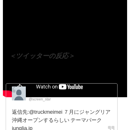
（出典 Youtube）
＜ツイッターの反応＞
So many men, so many minds.
@screen_star
返信先:@truckmeimei ７月にジャングリア
沖縄オープンするらしい テーマパーク
junglia.jp