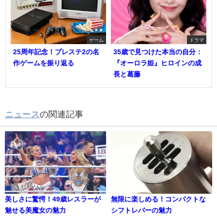
ゲーム
ドラマ
25周年記念！プレステ2の名
35歳で見つけた本当の自分：
作ゲームを振り返る
『オーロラ姫』ヒロインの成
長と葛藤
ニュース
の関連記事
美しさに驚愕！49歳レスラーが
無限に楽しめる！コンパクトな
魅せる美魔女の魅力
シフトレバーの魅力