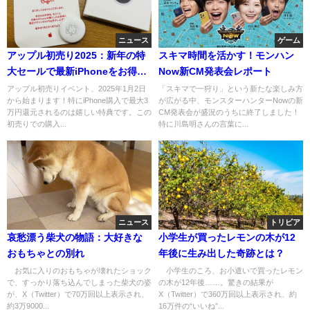
ニュース
ゲーム
アップル初売り2025：新年の特
スキマ時間を活かす！モンハン
大セールで最新iPhoneをお得に
Now新CM発表会レポート
手に入れよう！
アップル初売りイベント、2025年1月2日
「スキマで一狩り」という新たな楽しみ方
から始まります！特にiPhone購入で最大3
が広がる中、モンスターハンターNowの新
万円還元されるのは嬉しい特典です。この
CM発表会が盛況のうちに終了しました！
初売りでの購入...
特に川島明さんの言葉に...
ニュース
トリビア
哀愁漂う柴犬の物語：大好きな
小学生が買ったレモンの木が12
おもちゃとの別れ
年後に生み出した奇跡とは？
お気に入りのおもちゃが壊れたショック
小学生のころ、お小遣いで買ったレモン
で、すっかり落ち込んでしまった柴犬の姿
の木が12年後……。驚きの結果が
が、X（Twitter）で70万回以上表示され、
X（Twitter）で360万回以上表示され、約
約3万9000...
16万件の“いいね”...