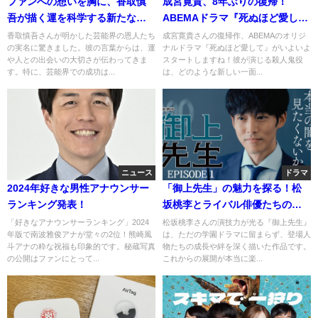
ファンへの想いを胸に、香取慎
成宮寛貴、8年ぶりの復帰！
吾が描く運を科学する新たな視
ABEMAドラマ『死ぬほど愛し
点
て』で魅せる新たな一面
香取慎吾さんが明かした芸能界の恩人たち
成宮寛貴さんの復帰作、ABEMAのオリジ
の実名に驚きました。彼の言葉からは、運
ナルドラマ『死ぬほど愛して』がいよいよ
や人との出会いの大切さが伝わってきま
スタートしますね！彼が演じる殺人鬼役
す。特に、芸能界での成功は...
は、どのような新しい一面...
ニュース
ドラマ
2024年好きな男性アナウンサー
「御上先生」の魅力を探る！松
ランキング発表！
坂桃李とライバル俳優たちの真
実
「好きなアナウンサーランキング」2024
松坂桃李さんの演技力が光る『御上先生』
年版で南波雅俊アナが堂々の2位！熊崎風
は、ただの学園ドラマに留まらず、登場人
斗アナの粋な祝福も印象的です。秘蔵写真
物たちの成長や絆を深く描いた作品です。
の公開はファンにとって...
これからの展開が本当に楽...