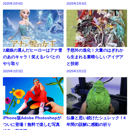
2025年3月4日
2025年3月4日
2歳娘の選んだヒーローはアナ雪
予想外の進化！大量のはぎれか
のあのキャラ！笑えるパパとの
ら生まれる素晴らしいアイデア
やり取り
と技術
2025年3月3日
2025年3月2日
iPhone版Adobe Photoshopが
仏像と思い続けたシュレック！4
ついに登場！無料で楽しむ写真
年間の誤解に感動の祈り