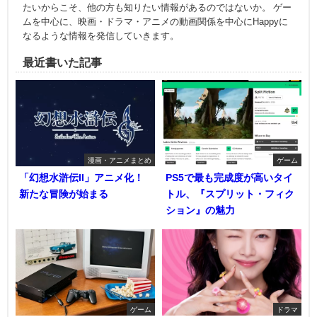
たいからこそ、他の方も知りたい情報があるのではないか。 ゲー
ムを中心に、映画・ドラマ・アニメの動画関係を中心にHappyに
なるような情報を発信していきます。
最近書いた記事
漫画・アニメまとめ
ゲーム
「幻想水滸伝II」アニメ化！
PS5で最も完成度が高いタイ
新たな冒険が始まる
トル、『スプリット・フィク
ション』の魅力
ゲーム
ドラマ