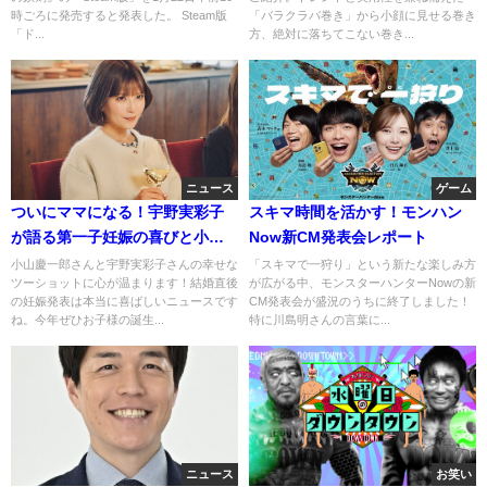
時ごろに発売すると発表した。 Steam版
「バラクラバ巻き」から小顔に見せる巻き
「ド...
方、絶対に落ちてこない巻き...
ニュース
ゲーム
ついにママになる！宇野実彩子
スキマ時間を活かす！モンハン
が語る第一子妊娠の喜びと小山
Now新CM発表会レポート
慶一郎とのハワイ旅行
小山慶一郎さんと宇野実彩子さんの幸せな
「スキマで一狩り」という新たな楽しみ方
ツーショットに心が温まります！結婚直後
が広がる中、モンスターハンターNowの新
の妊娠発表は本当に喜ばしいニュースです
CM発表会が盛況のうちに終了しました！
ね。今年ぜひお子様の誕生...
特に川島明さんの言葉に...
ニュース
お笑い