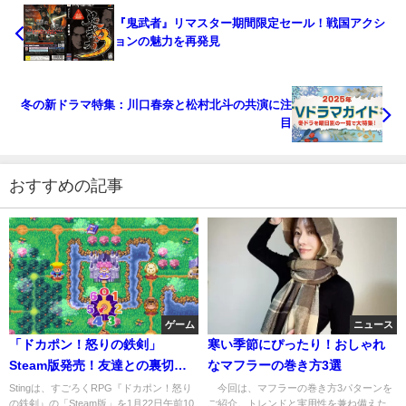
『鬼武者』リマスター期間限定セール！戦国アクシ
ョンの魅力を再発見
冬の新ドラマ特集：川口春奈と松村北斗の共演に注
目
おすすめの記事
ゲーム
ニュース
「ドカポン！怒りの鉄剣」
寒い季節にぴったり！おしゃれ
Steam版発売！友達との裏切り
なマフラーの巻き方3選
合いを楽しむ
Stingは、すごろくRPG『ドカポン！怒り
今回は、マフラーの巻き方3パターンを
の鉄剣』の「Steam版」を1月22日午前10
ご紹介。トレンドと実用性を兼ね備えた