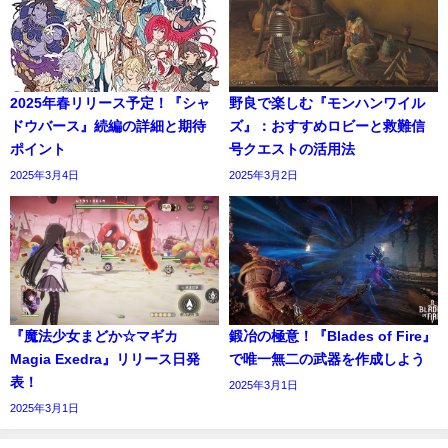
2025年春リリース予定！『シャ
野良で楽しむ『モンハンワイル
ドウバース』続編の詳細と期待
ズ』：おすすめロビーと救難信
ポイント
号クエストの活用法
2025年3月4日
2025年3月2日
『魔法少女まどか☆マギカ
鍛冶の極意！『Blades of Fire』
Magia Exedra』リリース日発
で唯一無二の武器を作成しよう
表！
2025年3月1日
2025年3月1日