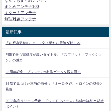
なんでもまとめアンテナ
まとめアンテナ100
キター！アンテナ
無理難題アンテナ
最新記事
「幻想水滸伝II」アニメ化！新たな冒険が始まる
PS5で最も完成度が高いタイトル、『スプリット・フィクショ
ン』の魅力
25周年記念！プレステ2の名作ゲームを振り返る
35歳で見つけた本当の自分：『オーロラ姫』ヒロインの成長と
葛藤
2025年春リリース予定！『シャドウバース』続編の詳細と期待
ポイント