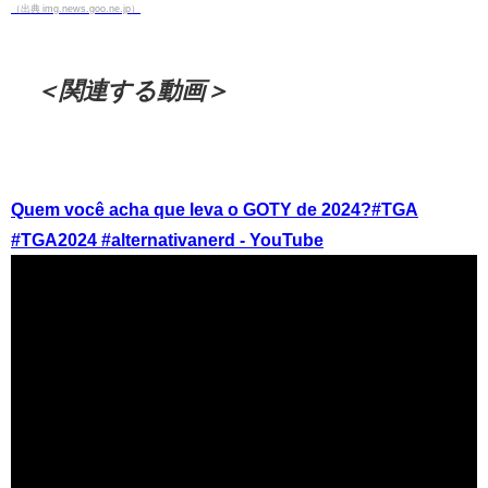
（出典 img.news.goo.ne.jp）
＜関連する動画＞
Quem você acha que leva o GOTY de 2024?#TGA
#TGA2024 #alternativanerd - YouTube