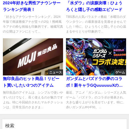
2024年好きな男性アナウンサー
「水ダウ」の涙腺決壊：ひょう
ランキング発表！
ろくと隠し子の感動エピソード
「好きなアナウンサーランキング」2024
TBS系の人気バラエティ番組「水曜日のダ
年版で南波雅俊アナが堂々の2位！熊崎風
ウンタウン」の最新放送を見逃せませんで
斗アナの粋な祝福も印象的です。秘蔵写真
した！特に、ひょうろくと隠し子との心温
の公開はファンにとって...
まるやりとりが印象的で...
ニュース
ゲーム
無印良品のヒット商品！リピー
ガンダムとパズドラの夢のコラ
ト買いしたい3つのアイテム
ボ！新キャラGQuuuuuuXの魅
力とは
無印良品のアイテムは、シンプルで使いや
最近、アニメ「ガンダム」シリーズと人気
すいだけでなく、長く使えるのが魅力です
ゲーム「パズドラ」のコラボが発表され、
よね。特に今回紹介されたマルチクッショ
大きな盛り上がりを見せています。特に、
ンは、日常生活のさまざま...
赤いガンダム∀やF91、...
検索