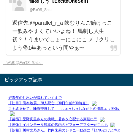
猫羽 しう【ExciteOneSelf】
@ExOS_Shiu
返信先:@parallel_r_a 飲むりんご飴けっこ
ー飲みやすくていいよね！ 馬刺し人生
初？！うまいでしょーにこにこ メリクリし
よう🎅1年あっという間やぁ〜
（出典 @ExOS_Shiu）
ピックアップ記事