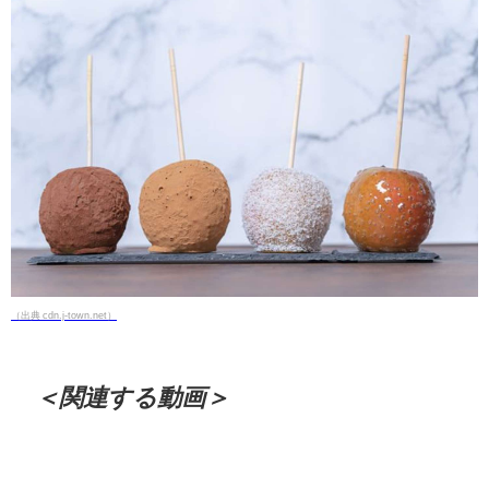
（出典 cdn.j-town.net）
＜関連する動画＞