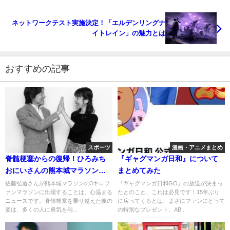
ネットワークテスト実施決定！「エルデンリングナ
イトレイン」の魅力とは
おすすめの記事
スポーツ
漫画・アニメまとめ
脊髄梗塞からの復帰！ひろみち
『ギャグマンガ日和』について
おにいさんの熊本城マラソン体
まとめてみた
験
佐藤弘道さんが熊本城マラソンの3キロフ
『ギャグマンガ日和GO』の放送が決まっ
ァンマラソンに出場することは、心温まる
たとのこと、これは必見です！15年ぶり
ニュースです。脊髄梗塞を乗り越えた彼の
に戻ってくるとは、まさにファンにとって
姿は、多くの人に勇気を与...
の特別なプレゼント。AB...