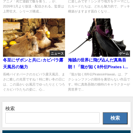
アニメ「死亡遊戯で飯を食う。」が、
に楽しみです！シンオウ地方をテーマにし
2026年1月より放送・配信される。監督は
たカードたちは、どれも魅力的で、デッキ
上野壮大、シリーズ構成...
構築がますます面白くなり...
ニュース
ゲーム
冬至にザボンと共に♪カピバラ露
海賊の世界に飛び込んだ真島吾
天風呂の魅力
朗！「龍が如く8外伝Pirates in
Hawaii」の全貌
長崎バイオパークのカピバラ露天風呂、ま
『龍が如く8外伝PiratesinHawaii』は、ア
さに癒しの光景ですね！特に寒い冬の日に
クションファンの期待を裏切らない作品で
は、この温かいお風呂でゆったりとくつろ
す。特に真島吾朗の独特のキャラクターが
ぐカピバラたちの姿に、心...
異世界で...
検索
検索