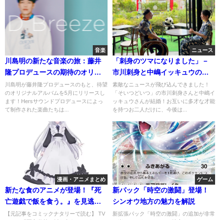
音楽
ニュース
川島明の新たな音楽の旅：藤井
「刺身のツマになりました」－
隆プロデュースの期待のオリジ
市川刺身と中嶋イッキュウの結
ナルアルバム
婚報告の真相
川島明が藤井隆プロデュースのもと、待望
素敵なニュースが飛び込んできました！
のオリジナルアルバムを5月にリリースし
「そいつどいつ」の市川刺身さんと中嶋イ
ます！Hersサウンドプロデュースによっ
ッキュウさんが結婚！お互いに多才な才能
て制作された楽曲たちは...
を持つお二人だけに、今後は...
漫画・アニメまとめ
ゲーム
新たな食のアニメが登場！『死
新パック「時空の激闘」登場！
亡遊戯で飯を食う。』を見逃す
シンオウ地方の魅力を解説
な！
【元記事をコミックナタリーで読む】 TV
新拡張パック「時空の激闘」の追加が非常