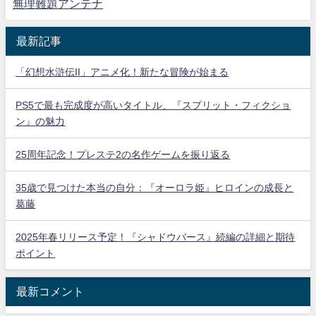
無理難題アンテナ
最新記事
「幻想水滸伝II」アニメ化！新たな冒険が始まる
PS5で最も完成度が高いタイトル、『スプリット・フィクショ
ン』の魅力
25周年記念！プレステ2の名作ゲームを振り返る
35歳で見つけた本当の自分：『オーロラ姫』ヒロインの成長と
葛藤
2025年春リリース予定！『シャドウバース』続編の詳細と期待
ポイント
最新コメント