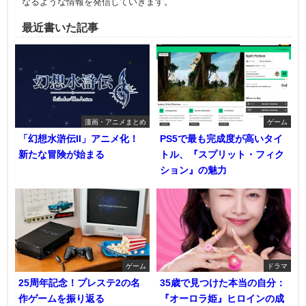
なるような情報を発信していきます。
最近書いた記事
漫画・アニメまとめ
ゲーム
「幻想水滸伝II」アニメ化！
PS5で最も完成度が高いタイ
新たな冒険が始まる
トル、『スプリット・フィク
ション』の魅力
ゲーム
ドラマ
25周年記念！プレステ2の名
35歳で見つけた本当の自分：
作ゲームを振り返る
『オーロラ姫』ヒロインの成