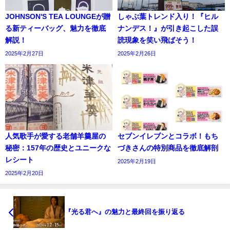
JOHNSON'S TEA LOUNGEが贈
しゃぶ葉トレンド入り！『ヒル
る新ティーバッグ、魅力を徹底
ナンデス！』が引き起こした誤
解説！
読現象を笑い飛ばそう！
2025年2月27日
2025年2月26日
人気歌手が愛する老舗羊羹屋の
セブンイレブンとコラボ！もち
秘密：157年の歴史とユニークな
づきさんの特別商品を徹底解剖
レシート
2025年2月19日
2025年2月20日
『光る君へ』の魅力と最終回を振り返る