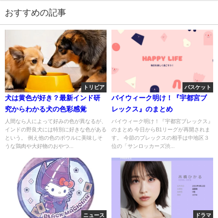
おすすめの記事
トリビア
バスケット
犬は黄色が好き？最新インド研
バイウィーク明け！『宇都宮ブ
究からわかる犬の色彩感覚
レックス』のまとめ
人間なら人によって好みの色が異なるが、
バイウィーク明け！『宇都宮ブレックス』
インドの野良犬には特別に好きな色がある
のまとめ 今日からB1リーグが再開されま
という。 例え他の色のボウルに美味しそ
す。 今節のブレックスの相手は中地区３
うな鶏肉や大好物のおやつ...
位の「サンロッカーズ渋...
ニュース
ドラマ