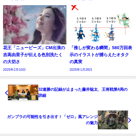
花王「ニュービーズ」CM出演の
「推しが変わる瞬間」580万回表
吉高由里子が伝える色別洗たく
示のイラストが捕らえたオタク
の大切さ
の真実
2025年2月10日
2025年1月28日
32連勝の記録が止まった藤井聡太、王将戦第4局の
詳細
ガンプラの可能性を引き出す！「ゼロ」風アレンジ
の魅力