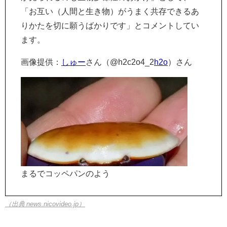
「お互い（人間と生き物）がうまく共存できるあ
りかたを切に願うばかりです」とコメントしてい
ます。
画像提供：
しゅー
さん（@h2c2o4_2
h2o
）さん
まるでコッペパンのよう
（出典 news.nicovideo.jp）