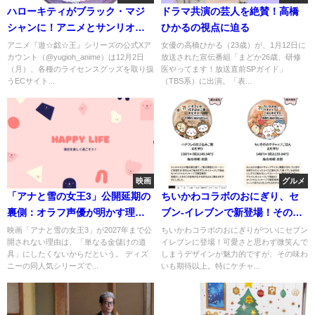
ハローキティがブラック・マジ
ドラマ共演の芸人を絶賛！高橋
シャンに！アニメとサンリオの
ひかるの視点に迫る
夢の融合
アニメ『遊☆戯☆王』シリーズの公式Xア
女優の高橋ひかる（23歳）が、1月12日に
カウント（@yugioh_anime）は12月2日
放送された宣伝番組「まどか26歳、研修
（月）、各種のライセンスグッズを取り扱
医やってます！放送直前SPガイド」
うECサイト...
（TBS系）に出演。「表...
映画
グルメ
「アナと雪の女王3」公開延期の
ちいかわコラボのおにぎり、セ
裏側：オラフ声優が明かす理由
ブン-イレブンで新登場！その魅
とは？
力を徹底解説
映画「アナと雪の女王3」が2027年まで公
ちいかわコラボのおにぎりがついにセブン
開されない理由は、「単なる金儲けの道
イレブンに登場！可愛さと思わず微笑んで
具」にしたくないからだという。 ディズ
しまうデザインが魅力的ですが、その味わ
ニーの同人気シリーズで...
いも期待以上。特にケチャ...