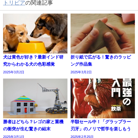
トリビア
の関連記事
犬は黄色が好き？最新インド研
折り紙で広がる！驚きのラッピ
究からわかる犬の色彩感覚
ング作品集
2025年3月2日
2025年3月2日
勝者はどちら？レゴの家と重機
半額セール中！「グラップラー
の衝突が生む驚きの結末
刃牙」のノリで哲学を楽しもう
2025年3月1日
2025年2月25日