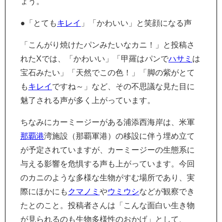
ょう。
●「とても
キレイ
」「かわいい」と笑顔になる声
「こんがり焼けたパンみたいなカニ！」と投稿さ
れたXでは、「かわいい」「甲羅はパンで
ハサミ
は
宝石みたい」「天然でこの色！」「脚の紫がとて
も
キレイ
ですね～」など、その不思議な見た目に
魅了される声が多く上がっています。
ちなみにカーミージーがある浦添西海岸は、米軍
那覇港
湾施設（那覇軍港）の移設に伴う埋め立て
が予定されていますが、カーミージーの生態系に
与える影響を危惧する声も上がっています。今回
のカニのような多様な生物がすむ場所であり、実
際にほかにも
クマノミ
や
ウミウシ
などが観察でき
たとのこと。投稿者さんは「こんな面白い生き物
が見られるのも生物多様性のおかげ」として、