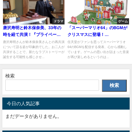
ドラマ
ゲーム
唐沢寿明と鈴木保奈美、33年の
「スーパーマリオ64」のBGMが
時を経て共演！『プライベート
クリスマスに登場！
バンカー』の魅力とは
NintendoMusicで楽しもう
唐沢寿明さんが鈴木保奈美さんとの再共演
任天堂がファンを思ってスーパーマリオ
について語る姿が印象的でした。お二人が
64のBGMを配信する発表、心から感動し
共演することで、新たなラブストーリーが
ています。ゲームの思い出が詰まった音楽
誕生する可能性も感じさせ...
が再び楽しめるというのは...
検索
検索
今日の人気記事
まだデータがありません。