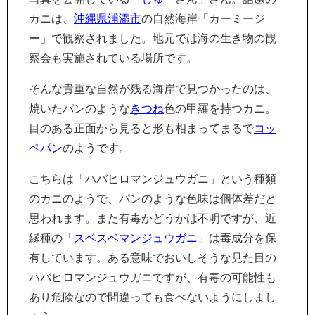
カニは、
沖縄県浦添市
の自然海岸「カーミージ
ー」で観察されました。地元では海の生き物の観
察会も実施されている場所です。
そんな貴重な自然が残る海岸で見つかったのは、
焼いたパンのような
きつね
色の甲羅を持つカニ。
目のある正面から見ると形も相まってまるで
コッ
ペパン
のようです。
こちらは「ハバヒロマンジュウガニ」という種類
のカニのようで、パンのような色味は個体差だと
思われます。また有毒かどうかは不明ですが、近
縁種の「
スベスベマンジュウガニ
」は毒成分を保
有しています。ある意味でおいしそうな見た目の
ハバヒロマンジュウガニですが、有毒の可能性も
あり危険なので間違っても食べないようにしまし