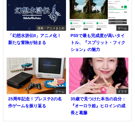
漫画・アニメまとめ
ゲーム
「幻想水滸伝II」アニメ化！
PS5で最も完成度が高いタイ
新たな冒険が始まる
トル、『スプリット・フィク
ション』の魅力
ゲーム
ドラマ
25周年記念！プレステ2の名
35歳で見つけた本当の自分：
作ゲームを振り返る
『オーロラ姫』ヒロインの成
長と葛藤