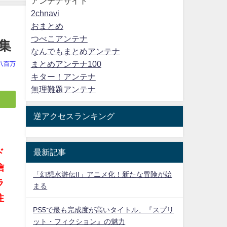
アンテナサイト
2chnavi
おまとめ
つべこアンテナ
集
なんでもまとめアンテナ
まとめアンテナ100
八百万
キター！アンテナ
無理難題アンテナ
逆アクセスランキング
最新記事
ド
信
「幻想水滸伝II」アニメ化！新たな冒険が始
ラ
まる
注
PS5で最も完成度が高いタイトル、『スプリ
ット・フィクション』の魅力