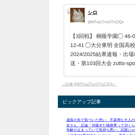
シロ
@MTvp27xzGTnZJQs
【3回戦】 桐蔭学園◯ 4
12-41 ◯大分東明 全国
2024/2025結果速報
送・第103回大会 zutto-sport
（出典 @MTvp27xzGTnZJQs）
ピックアップ記事