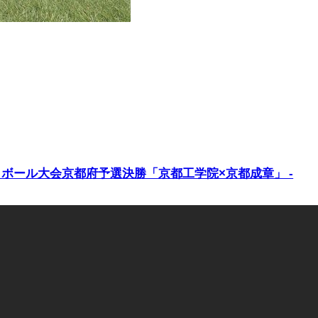
トボール大会京都府予選決勝「京都工学院×京都成章」 -