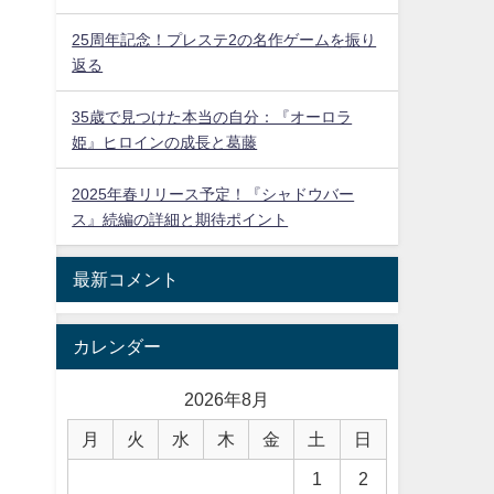
25周年記念！プレステ2の名作ゲームを振り
返る
35歳で見つけた本当の自分：『オーロラ
姫』ヒロインの成長と葛藤
2025年春リリース予定！『シャドウバー
ス』続編の詳細と期待ポイント
最新コメント
カレンダー
2026年8月
月
火
水
木
金
土
日
1
2