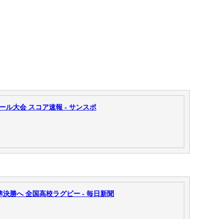
ール大会 スコア速報 - サンスポ
決勝へ 全国高校ラグビー - 毎日新聞