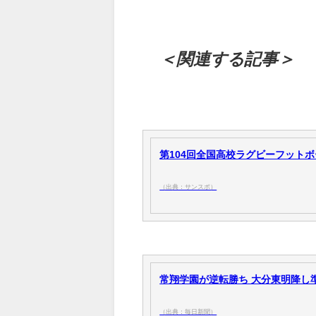
＜関連する記事＞
第104回全国高校ラグビーフットボ
（出典：サンスポ）
常翔学園が逆転勝ち 大分東明降し準
（出典：毎日新聞）