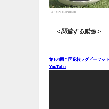
（出典 newsdig.ismcdn.jp）
＜関連する動画＞
第104回全国高校ラグビーフッ
YouTube