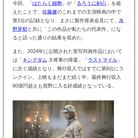
今回、「
はたらく細胞
」が「
るろうに剣心
」を超
えたことで、
佐藤健
のこれまでの主演映画の中で
第1位の記録となり、まさに製作発表会見にて、
永
野芽郁
と共に「この作品が私たちの代表作」にな
ると語った通りの結果を収めた。
また、2024年に公開された実写邦画作品において
は「
キングダム
大将軍の帰還」「
ラストマイル
」
に次ぐ成績となり、興行収入ではすでに第6位にラ
ンクイン。上映もまだまだ続く中、最終興行収入
60億円超えも視野に入る好成績となっている。