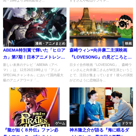
間・18時より1時間延長さ...
すずさんや松山ケンイチ...
漫画・アニメまとめ
映画
ABEMA特別賞で輝いた「ヒロア
森崎ウィン×向井康二主演映画
カ」第7期！日本アニメトレンド
『LOVESONG』の見どころと
大賞2024を振り返る
は？
新しい未来のテレビ「ABEMA（アベ
日タイ合作映画『LOVESONG』、森崎ウ
マ）」は、12月26日19時より「アニメ
ィンさんと向井康二さんがW主演というこ
SPECIALチャンネル」において国内最大
とで、注目が集まっています！彼らの演技
級のアニメアワード「...
がどのように恋物語を...
ゲーム
ドラマ
『龍が如く８外伝』ファン必
神木隆之介が語る『海に眠るダ