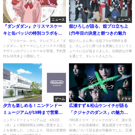
ニュース
ニュース
『ダンダダン』クリスマスケー
舘ひろしが語る、舘プロ立ち上
キと缶バッジの特別コラボを見
げ5年目の決意と餅つきの魅力
逃すな！
「プリロール」から、テレビアニメ『ダ
舘ひろしさん率いる舘プロが5周年を迎
ンダダン』をテーマにしたクリスマス限定
え、久しぶりに餅つきを実施したというニ
デザインのプリントケーキが登場。予約受
ュースに心が温まりました。伝統的な行事
付を10月末より開始して...
を通じて、タレントさんたち...
ゲーム
ドラマ
夕方も楽しめる！ニンテンドー
広瀬すず＆松山ケンイチが語る
ミュージアムが19時まで営業延
「クジャクのダンス」の魅力と
長
は？
ニンテンドーミュージアムは、4月2日
TBS系ドラマ「クジャクのダンス、誰が見
（水）より閉館時間を19時に変更するこ
た？」の出演者陣が、緊迫感漂う中で犯人
とを発表した。これにより、現在の営業時
候補について語る姿が印象的でした。広瀬