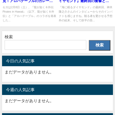
見！アロハテーブルのカレーロ
イヤモンド』最終回の衝撃と感
コモコとパンケーキを味わう
動
セガは2月8日（土）、『龍が如く８外伝
『海に眠るダイヤモンド』の最終回、神木
Pirates in Hawaii』（以下、龍が如く８外
隆之介さんのインタビューからそのインパ
伝）と「アロハテーブル」のコラボを発表
クトを感じますね。観る者を驚かせる予想
した...
外の結末、そして鉄平の告...
検索
検索
今日の人気記事
まだデータがありません。
今週の人気記事
まだデータがありません。