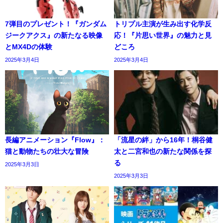
7弾目のプレゼント！『ガンダム
トリプル主演が生み出す化学反
ジークアクス』の新たなる映像
応！『片思い世界』の魅力と見
とMX4Dの体験
どころ
2025年3月4日
2025年3月4日
長編アニメーション『Flow』：
「流星の絆」から16年！桐谷健
猫と動物たちの壮大な冒険
太と二宮和也の新たな関係を探
る
2025年3月3日
2025年3月3日