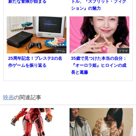
新たな冒険が始まる
トル、『スプリット・フィク
ション』の魅力
ゲーム
ドラマ
25周年記念！プレステ2の名
35歳で見つけた本当の自分：
作ゲームを振り返る
『オーロラ姫』ヒロインの成
長と葛藤
映画
の関連記事