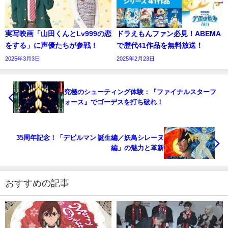
実写映画「山田くんとLv999の恋
ドラえもんファン必見！ABEMA
をする」に声優たちが参戦！
で歴代41作品を無料放送！
2025年3月3日
2025年2月23日
究極のシューティング体験：『ファイナルスターフ
ォース』でゴーデスを打ち破れ！
35周年記念！「デビルマン 誕生編／妖鳥シレーヌ
編」の魅力と革新
おすすめの記事