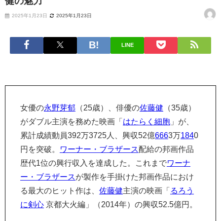
健の魅力
2025年1月23日
2025年1月23日
LINE
女優の
永野芽郁
（25歳）、俳優の
佐藤健
（35歳）
がダブル主演を務めた映画「
はたらく細胞
」が、
累計成績動員392万3725人、興収52億
666
3万
184
0
円を突破。
ワーナー・ブラザース
配給の邦画作品
歴代1位の興行収入を達成した。これまで
ワーナ
ー・ブラザース
が製作を手掛けた邦画作品におけ
る最大のヒット作は、
佐藤健
主演の映画「
るろう
に剣心
京都大火編」（2014年）の興収52.5億円。