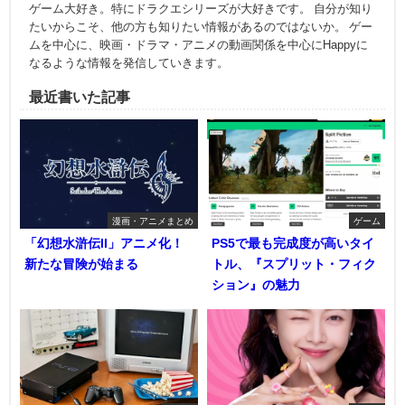
ゲーム大好き。特にドラクエシリーズが大好きです。 自分が知り
たいからこそ、他の方も知りたい情報があるのではないか。 ゲー
ムを中心に、映画・ドラマ・アニメの動画関係を中心にHappyに
なるような情報を発信していきます。
最近書いた記事
漫画・アニメまとめ
ゲーム
「幻想水滸伝II」アニメ化！
PS5で最も完成度が高いタイ
新たな冒険が始まる
トル、『スプリット・フィク
ション』の魅力