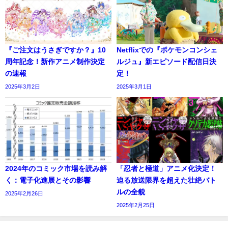
『ご注文はうさぎですか？』10
Netflixでの『ポケモンコンシェ
周年記念！新作アニメ制作決定
ルジュ』新エピソード配信日決
の速報
定！
2025年3月2日
2025年3月1日
2024年のコミック市場を読み解
「忍者と極道」アニメ化決定！
く：電子化進展とその影響
迫る放送限界を超えた壮絶バト
ルの全貌
2025年2月26日
2025年2月25日