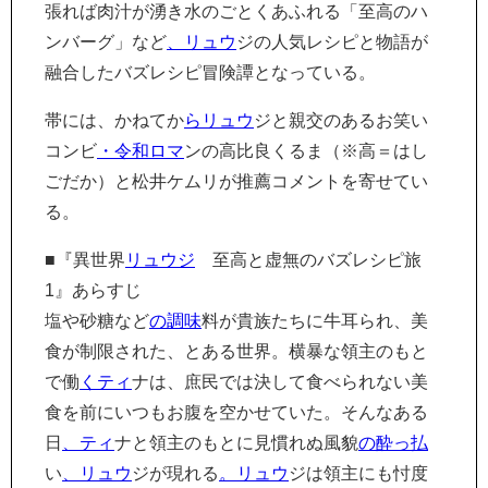
張れば肉汁が湧き水のごとくあふれる「至高のハ
ンバーグ」など
、リュウ
ジの人気レシピと物語が
融合したバズレシピ冒険譚となっている。
帯には、かねてか
らリュウ
ジと親交のあるお笑い
コンビ
・令和ロマ
ンの高比良くるま（※高＝はし
ごだか）と松井ケムリが推薦コメントを寄せてい
る。
■『異世界
リュウジ
至高と虚無のバズレシピ旅
1』あらすじ
塩や砂糖など
の調味
料が貴族たちに牛耳られ、美
食が制限された、とある世界。横暴な領主のもと
で働
くティ
ナは、庶民では決して食べられない美
食を前にいつもお腹を空かせていた。そんなある
日
、ティ
ナと領主のもとに見慣れぬ風貌
の酔っ払
い
、リュウ
ジが現れる
。リュウ
ジは領主にも忖度