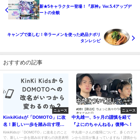
新★5キャラクター登場！『原神』Ver.5.4アップデ
ートの全貌
キャンプで楽しむ！辛ラーメンを使った絶品ナポリ
タンレシピ
おすすめの記事
ニュース
ニュース
KinkiKidsが「DOMOTO」に改
中丸雄一、5ヶ月の謹慎を経て
名！新しい一歩を踏み出す理由
『よにのちゃんねる』復帰へ！
とは？
KinkiKidsが「DOMOTO」に改名とのこと
中丸雄一さんの復帰について、多くのファ
で、新しい一歩を踏み出す彼らの決意表明
ンから注目が集まっていますね！謹慎から