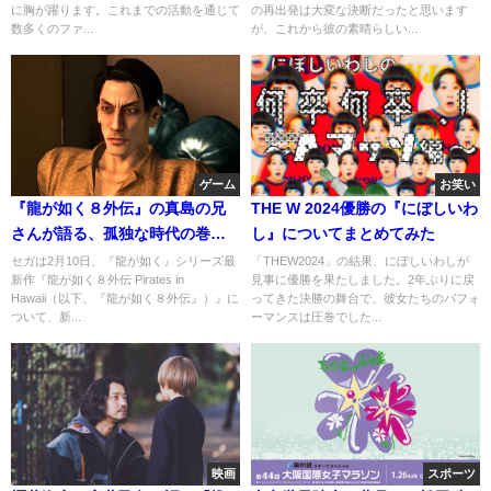
に胸が躍ります。これまでの活動を通じて
の再出発は大変な決断だったと思います
数多くのファ...
が、これから彼の素晴らしい...
ゲーム
お笑い
『龍が如く８外伝』の真島の兄
THE W 2024優勝の『にぼしいわ
さんが語る、孤独な時代の巻き
し』についてまとめてみた
込まれた物語
セガは2月10日、『龍が如く』シリーズ最
「THEW2024」の結果、にぼしいわしが
新作『龍が如く８外伝 Pirates in
見事に優勝を果たしました。2年ぶりに戻
Hawaii（以下、『龍が如く８外伝』）』に
ってきた決勝の舞台で、彼女たちのパフォ
ついて、新...
ーマンスは圧巻でした...
映画
スポーツ