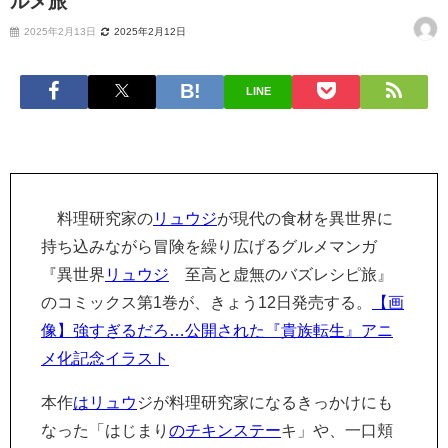
ルメ旅
2025年2月13日
2025年2月12日
LINE
料理研究家の
リュウジ
が現代の食材を異世界に
持ち込みながら冒険を繰り広げるグルメマンガ
『異世界
リュウジ
至高と虚無のバズレシピ旅』
のコミックス第1巻が、きょう12日発売する。
【画
像】強すぎるだろ…公開された『貴族転生』アニ
メ化記念イラスト
本作
はリュウ
ジが料理研究家になるきっかけにも
なった「はじまり
のチキ
ンステー
キ」や、一口頬