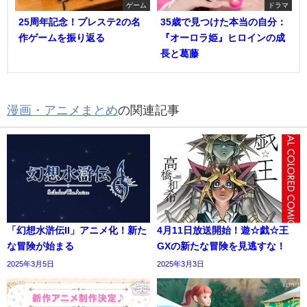
ゲーム
ドラマ
25周年記念！プレステ2の名
35歳で見つけた本当の自分：
作ゲームを振り返る
『オーロラ姫』ヒロインの成
長と葛藤
漫画・アニメまとめ
の関連記事
「幻想水滸伝II」アニメ化！新た
4月11日放送開始！遊☆戯☆王
な冒険が始まる
GXの新たな冒険を見逃すな！
2025年3月5日
2025年3月3日