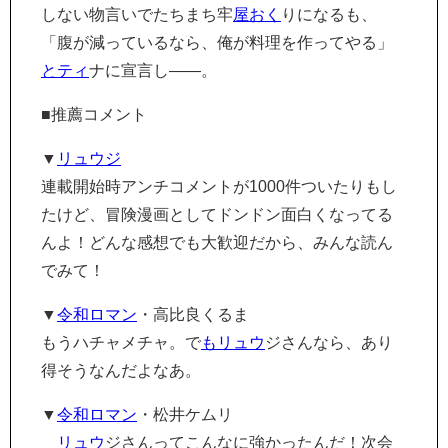
しない物言いでたちまち牢
屋おく
りになるも、
「腹が減っているなら、俺が料理を作ってやる」
とティ
ナに宣言し――。
■推薦コメント
▼
リュウジ
連載開始時アンチコメントが1000件ついたりもし
たけど、冒険漫画としてドンドン面白くなってる
んよ！どんな感想でも大歓迎だから、みんな読ん
でみて！
▼
令和ロマン
・高比良くるま
もうハチャメチャ。で
もリュウ
ジさんなら、あり
得そうなんだよなあ。
▼
令和ロマン
・松井ケムリ
リュウ
ジさんってこんなに強かったんだ！次会