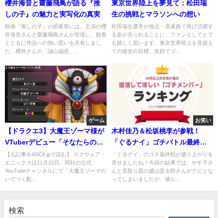
櫻井海音と齋藤飛鳥が語る『推
東京世界陸上を夢見て：松田瑞
しの子』の魅力と実写化の真実
生の挑戦とマラソンへの想い
映画『推しの子』の前夜祭には、主演の櫻
松田瑞生選手が地元・浪速路で再び活躍す
井海音さんと齋藤飛鳥さんが登壇し、観客
る姿が見られることに、ファンとしてとて
とともに作品への熱い思いを共有しまし
も嬉しく思います。東京世界陸上を見据え
た。櫻井さんの「誠心誠意、...
ての彼女の目標、笑顔でゴ...
ゲーム
お笑い
【ドラクエ3】大魔王ゾーマ様が
木村佳乃＆松坂桃李が参戦！
VTuberデビュー「そなたらの反
「ぐるナイ」ゴチバトル最終戦
響は我がよろこび」 2日間で40
の結果
【元記事をASCII.jpで読む】 スクウェア・
「ぐるナイ」のゴチ最終戦が盛り上がりを
エニックスは11月22日、同社の公式
見せましたね！今回の結果では、やす子さ
万再生突破！続編を求めるゾー
YouTubeチャンネルにて「大魔王ゾーマの
んと見取り図の盛山晋太郎さんがクビとな
マ軍希望者続々
いてつく配...
ってしまいましたが、彼ら...
検索