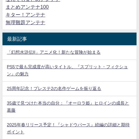
まとめアンテナ100
キター！アンテナ
無理難題アンテナ
最新記事
「幻想水滸伝II」アニメ化！新たな冒険が始まる
PS5で最も完成度が高いタイトル、『スプリット・フィクショ
ン』の魅力
25周年記念！プレステ2の名作ゲームを振り返る
35歳で見つけた本当の自分：『オーロラ姫』ヒロインの成長と
葛藤
2025年春リリース予定！『シャドウバース』続編の詳細と期待
ポイント