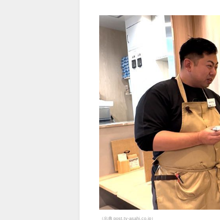
（出典 post.tv-asahi.co.jp）