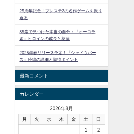
25周年記念！プレステ2の名作ゲームを振り
返る
35歳で見つけた本当の自分：『オーロラ
姫』ヒロインの成長と葛藤
2025年春リリース予定！『シャドウバー
ス』続編の詳細と期待ポイント
最新コメント
カレンダー
2026年8月
月
火
水
木
金
土
日
1
2