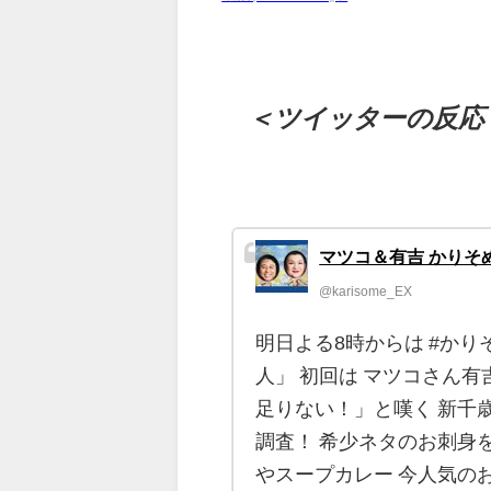
＜ツイッターの反応
マツコ＆有吉 かりそ
@karisome_EX
明日よる8時からは #かり
人」 初回は マツコさん有
足りない！」と嘆く 新千歳
調査！ 希少ネタのお刺身
やスープカレー 今人気の