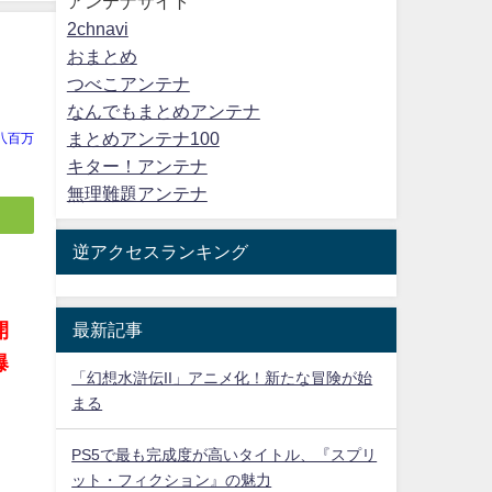
アンテナサイト
2chnavi
おまとめ
つべこアンテナ
なんでもまとめアンテナ
まとめアンテナ100
八百万
キター！アンテナ
無理難題アンテナ
逆アクセスランキング
最新記事
開
爆
「幻想水滸伝II」アニメ化！新たな冒険が始
まる
PS5で最も完成度が高いタイトル、『スプリ
ット・フィクション』の魅力