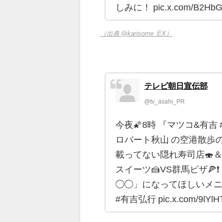
しみに！ pic.x.com/B2HbG
（出典 @karisome_EX）
テレビ朝日宣伝部
@tv_asahi_PR
今夜🌠8時 『マツコ&有吉 
ロバート秋山 の空港散歩の
載ってない隠れ寿司店🍣＆
スイーツ🍰VS群馬ピザ🍕
◯◯」になってほしいメニ
#有吉弘行 pic.x.com/9lYlH