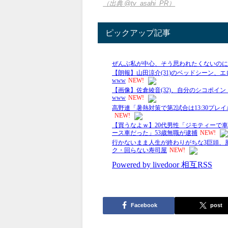
（出典 @tv_asahi_PR）
ピックアップ記事
Facebook
post