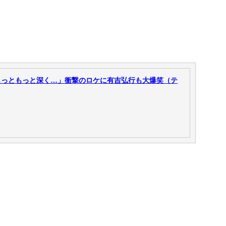
もっともっと深く…」衝撃のロケに有吉弘行も大爆笑（テ