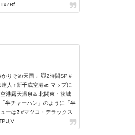
TxZBf
#かりそめ天国 』😇2時間SP #
達人in新千歳空港🛫 マップに
空港露天温泉♨️ 北関東・茨城
❗️ 「半チャーハン」のように「半
ューは❓ #マツコ・デラックス
TPUjV