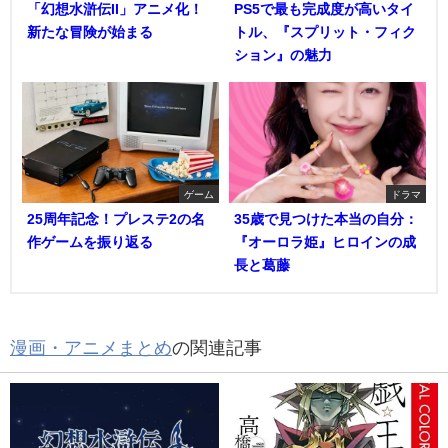
「幻想水滸伝II」アニメ化！
PS5で最も完成度が高いタイ
新たな冒険が始まる
トル、『スプリット・フィク
ション』の魅力
ゲーム
ドラマ
25周年記念！プレステ2の名
35歳で見つけた本当の自分：
作ゲームを振り返る
『オーロラ姫』ヒロインの成
長と葛藤
漫画・アニメまとめ
の関連記事