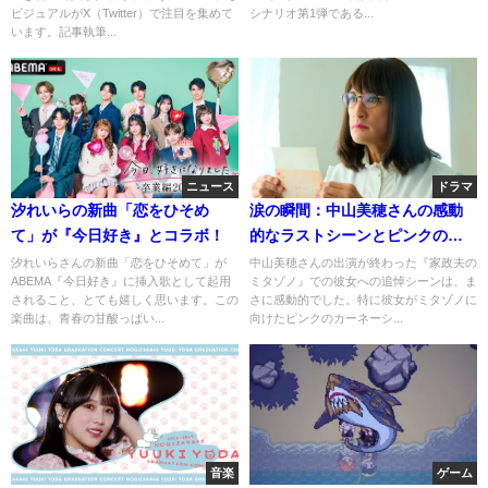
ビジュアルがX（Twitter）で注目を集めて
シナリオ第1弾である...
います。記事執筆...
ニュース
ドラマ
汐れいらの新曲「恋をひそめ
涙の瞬間：中山美穂さんの感動
て」が『今日好き』とコラボ！
的なラストシーンとピンクのカ
ーネーション
汐れいらさんの新曲「恋をひそめて」が
中山美穂さんの出演が終わった『家政夫の
ABEMA『今日好き』に挿入歌として起用
ミタゾノ』での彼女への追悼シーンは、ま
されること、とても嬉しく思います。この
さに感動的でした。特に彼女がミタゾノに
楽曲は、青春の甘酸っぱい...
向けたピンクのカーネーシ...
音楽
ゲーム