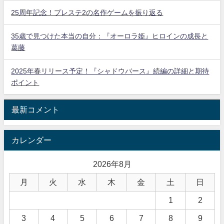
25周年記念！プレステ2の名作ゲームを振り返る
35歳で見つけた本当の自分：『オーロラ姫』ヒロインの成長と
葛藤
2025年春リリース予定！『シャドウバース』続編の詳細と期待
ポイント
最新コメント
カレンダー
2026年8月
月
火
水
木
金
土
日
1
2
3
4
5
6
7
8
9