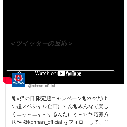
（出典 Youtube）
＜ツイッターの反応＞
ホームセンターコーニャン
@kohnan_official
🐈 #猫の日 限定超ニャンペーン🐈 2/22だけ
の超スペシャル企画にゃん🐈 みんなで楽し
くニャ～ニャ～するんだにゃ～✨ 🐾応募方
法🐾 @kohnan_official をフォローして、こ