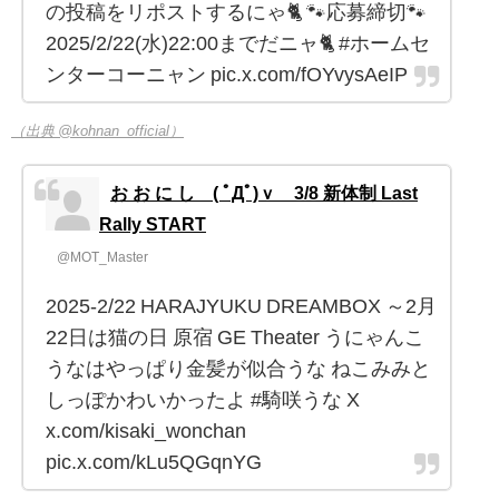
の投稿をリポストするにゃ🐈 🐾応募締切🐾
2025/2/22(水)22:00までだニャ🐈 #ホームセ
ンターコーニャン pic.x.com/fOYvysAeIP
（出典 @kohnan_official）
お お に し ( ﾟДﾟ)ｖ 3/8 新体制 Last
Rally START
@MOT_Master
2025-2/22 HARAJYUKU DREAMBOX ～2月
22日は猫の日 原宿 GE Theater うにゃんこ
うなはやっぱり金髪が似合うな ねこみみと
しっぽかわいかったよ #騎咲うな X
x.com/kisaki_wonchan
pic.x.com/kLu5QGqnYG