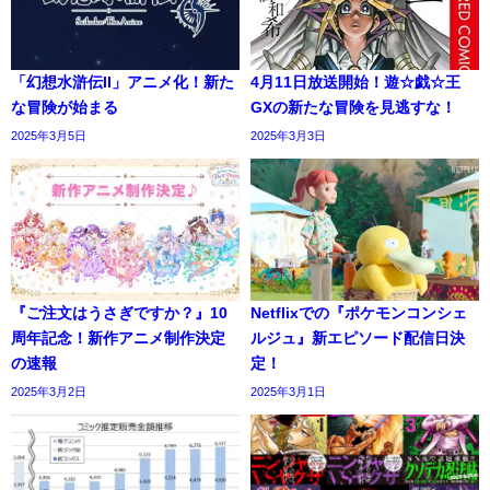
「幻想水滸伝II」アニメ化！新た
4月11日放送開始！遊☆戯☆王
な冒険が始まる
GXの新たな冒険を見逃すな！
2025年3月5日
2025年3月3日
『ご注文はうさぎですか？』10
Netflixでの『ポケモンコンシェ
周年記念！新作アニメ制作決定
ルジュ』新エピソード配信日決
の速報
定！
2025年3月2日
2025年3月1日