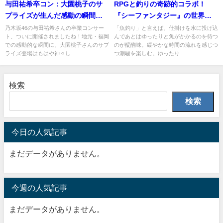
与田祐希卒コン：大園桃子のサ
RPGと釣りの奇跡的コラボ！
プライズが生んだ感動の瞬間と
『シーファンタジー』の世界を
は？
探る
乃木坂46の与田祐希さんの卒業コンサー
「魚釣り」と言えば、仕掛けを水に投げ込
ト、ついに開催されましたね！地元・福岡
んであとはゆったりと魚がかかるのを待つ
での感動的な瞬間に、大園桃子さんのサプ
のが醍醐味。緩やかな時間の流れを感じつ
ライズ登場はもはや神々し...
つ潮騒を楽しむ。ゆったり...
検索
検索
今日の人気記事
まだデータがありません。
今週の人気記事
まだデータがありません。