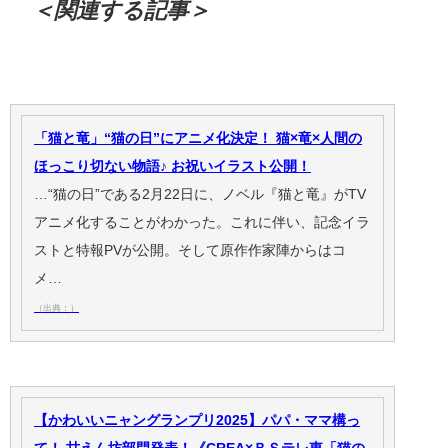
＜関連する記事＞
「猫と竜」“猫の日”にアニメ化決定！ 猫×竜×人間の
ほっこり切ない物語♪ お祝いイラスト公開！
…“猫の日”である2月22日に、ノベル『猫と竜』がTV
アニメ化することがわかった。これに伴い、記念イラ
ストと特報PVが公開。そして原作作家陣からはコ
メ…
（出典：）
【かわいいニャングランプリ2025】パパ・ママ構っ