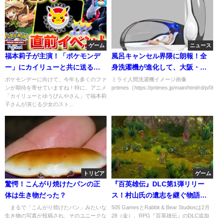
ゲーム
ニュース
福本莉子が主演！「ポケモンデ
風呂キャンセル界隈に朗報！全
ー」にカイリューと共に送る新
身洗濯機が進化して、大阪・関
たな物語
西万博に出展予定
ポケモンデーに向けて、今年も多くのファ
ミライ人間洗濯機イメージ画像
ンが期待を寄せていますね！特に、アニメ
prtimes［https://prtimes.jp/main/html/rd/p/00
「カイリューとゆうびんやさん」で福本莉
子さんが演じる少女のスト...
トリビア
ゲーム
驚愕！こんがり焼けたパンの正
『百英雄伝』DLC第1弾リリー
体は生き物だった？
ス！村山氏の遺志を継ぐ物語と
は
まるで「こんがり焼けたパン」みたいな
505 GamesとRabbit & Bear Studiosは2月
生き物の写真が投稿され、そのユニークな
28（金）、RPG『百英雄伝』のDLC追加