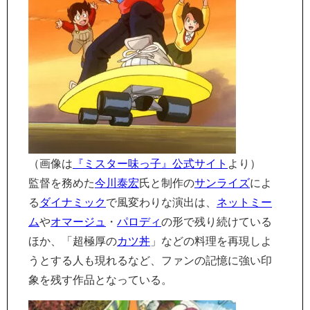
（画像は
『ミスター味っ子』公式サイト
より）
監督を務めた
今川泰宏
氏と制作の
サンライズ
によ
る
ダイナミック
で風変わりな演出は、
ネットミー
ム
や
オマージュ
・
パロディ
の形で残り続けている
ほか、「超極厚の
カツ丼
」などの料理を再現しよ
うとする人も現れるなど、ファンの記憶に強い印
象を残す作品となっている。