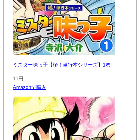
ミスター味っ子【極！単行本シリーズ】1巻
11円
Amazonで購入