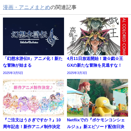
漫画・アニメまとめ
の関連記事
「幻想水滸伝II」アニメ化！新た
4月11日放送開始！遊☆戯☆王
な冒険が始まる
GXの新たな冒険を見逃すな！
2025年3月5日
2025年3月3日
『ご注文はうさぎですか？』10
Netflixでの『ポケモンコンシェ
周年記念！新作アニメ制作決定
ルジュ』新エピソード配信日決