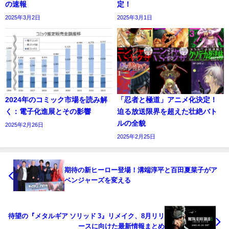
の速報
定！
2025年3月2日
2025年3月1日
2024年のコミック市場を読み解
「忍者と極道」アニメ化決定！
く：電子化進展とその影響
迫る放送限界を超えた壮絶バト
ルの全貌
2025年2月26日
2025年2月25日
期待の新ヒーロー登場！溝端淳平と百田夏菜子がア
ベンジャーズを変える
待望の『メタルギア ソリッド 3』リメイク、8月リリ
ースに向けた最新情報まとめ