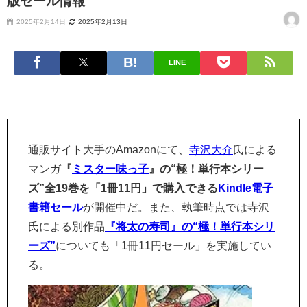
版セール情報
2025年2月14日
2025年2月13日
LINE
通販サイト大手のAmazonにて、
寺沢大介
氏による
マンガ
『
ミスター味っ子
』の“極！単行本シリー
ズ”全19巻を「1冊11円」で購入できる
Kindle電子
書籍セール
が開催中だ。また、執筆時点では寺沢
氏による別作品
『将太の寿司』の“極！単行本シリ
ーズ”
についても「1冊11円セール」を実施してい
る。