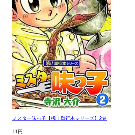
ミスター味っ子【極！単行本シリーズ】2巻
11円