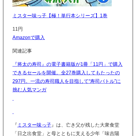
ミスター味っ子【極！単行本シリーズ】1巻
11円
Amazonで購入
関連記事
『将太の寿司』の電子書籍版が1冊「11円」で購入
できるセールを開催。全27巻購入してもたったの
297円。一流の寿司職人を目指して“寿司バトル”に
挑む人気マンガ
『
ミスター味っ子
』は、亡き父が残した大衆食堂
「日之出食堂」と母とともに支える少年「味吉陽