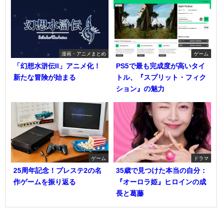
漫画・アニメまとめ
ゲーム
「幻想水滸伝II」アニメ化！
PS5で最も完成度が高いタイ
新たな冒険が始まる
トル、『スプリット・フィク
ション』の魅力
ゲーム
ドラマ
25周年記念！プレステ2の名
35歳で見つけた本当の自分：
作ゲームを振り返る
『オーロラ姫』ヒロインの成
長と葛藤