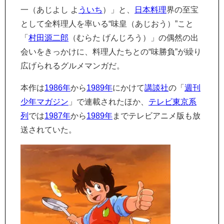
一（あじよし よ
ういち
）」と、
日本料理
界の至宝
として全料理人を率いる“味皇（あじおう）”こと
「
村田源二郎
（むらた げんじろう）」の偶然の出
会いをきっかけに、料理人たちとの“味勝負”が繰り
広げられるグルメマンガだ。
本作は
1986年
から
1989年
にかけて
講談社
の「
週刊
少年マガジン
」で連載されたほか、
テレビ東京系
列
では
1987年
から
1989年
までテレビアニメ版も放
送されていた。