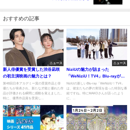
おすすめの記事
ニュース
ニュース
新人俳優賞を受賞した渋谷凪咲
NiziUの魅力が詰まった
の初主演映画の魅力とは？
「WeNiziU！TV4」Blu-rayが登
場！
第48回日本アカデミー賞の受賞作品と俳
NiziUの新しいBlu-ray「WeNiziU！TV4」
優たちが発表され、新たな才能と優れた作
は、彼女たちの夢の実現を追った特別な番
品が評価される瞬間に感動を覚えました。
組ですね。特にMAKOさんが語ったよう
特に、優秀作品賞を受賞し...
に、...