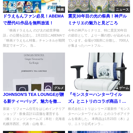
映画
ニュース
ドラえもんファン必見！ABEMA
震災30年目の光の祭典！神戸ル
で歴代41作品を無料放送！
ミナリエの魅力と見どころ
「映画ドラえもん のび太の絵世界物
今年の神戸ルミナリエ、特に震災30年目
語」の公開を記念し、2月22日にABEMAで
の節目として、より一層の想いが込められ
「映画ドラえもん特集」チャンネルが期間
ています。会場が3箇所に分散し、7000人
限定でオープン。 当...
が集まったハートフル...
グルメ
ゲーム
JOHNSON'S TEA LOUNGEが贈
『モンスターハンターワイル
る新ティーバッグ、魅力を徹底
ズ』とニトリのコラボ商品！新
解説！
登場の鎖刃竜アルシュベルドゲ
新築・リフォーム住宅をはじめインテリア
株式会社ニトリはシリーズ最新作『モンス
ショップ・飲食店計11店舗を運営する
ターハンターワイルズ』とのコラボアイテ
ーミングチェアの魅力
（株）ジョンソンホームズ（本社：北海道
ムを発表した。 本商品は1月23日（木）よ
札幌市西区、代表：山地 章...
り、ニトリ公式オンラ...