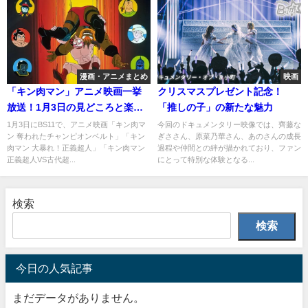
漫画・アニメまとめ
映画
「キン肉マン」アニメ映画一挙
クリスマスプレゼント記念！
放送！1月3日の見どころと楽し
「推しの子」の新たな魅力
み方
1月3日にBS11で、アニメ映画「キン肉マ
今回のドキュメンタリー映像では、齊藤な
ン 奪われたチャンピオンベルト」「キン
ぎささん、原菜乃華さん、あのさんの成長
肉マン 大暴れ！正義超人」「キン肉マン
過程や仲間との絆が描かれており、ファン
正義超人VS古代超...
にとって特別な体験となる...
検索
検索
今日の人気記事
まだデータがありません。