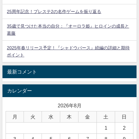
25周年記念！プレステ2の名作ゲームを振り返る
35歳で見つけた本当の自分：『オーロラ姫』ヒロインの成長と
葛藤
2025年春リリース予定！『シャドウバース』続編の詳細と期待
ポイント
最新コメント
カレンダー
2026年8月
月
火
水
木
金
土
日
1
2