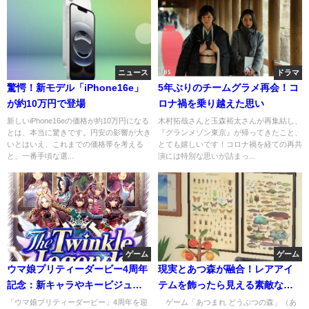
ニュース
ドラマ
驚愕！新モデル「iPhone16e」
5年ぶりのチームグラメ再会！コ
が約10万円で登場
ロナ禍を乗り越えた思い
新しいiPhone16eの価格が約10万円になる
木村拓哉さんと玉森裕太さんが再集結し、
とは、本当に驚きです。円安の影響が大き
『グランメゾン東京』が帰ってきたこと、
いとはいえ、これまでの価格帯を考える
とても嬉しいです！コロナ禍を経ての再共
と、一番手頃な選...
演には特別な思いが詰まっ...
ゲーム
ゲーム
ウマ娘プリティーダービー4周年
現実とあつ森が融合！レアアイ
記念：新キャラやキービジュア
テムを飾ったら見える素敵な光
ルの全貌
景
「ウマ娘プリティーダービー」4周年を迎
ゲーム「あつまれ どうぶつの森」（あ