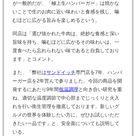
が一般的だが、「極上生ハンバーガー」は焼かな
いことで生のお肉に近い味わいと食感を残し、噛
むほどに広がる旨みを楽しめるという。
同店は「選び抜かれた牛肉は、絶妙な食感と深い
旨味を持ち、噛むほどに広がるその味わいは、一
度食べたら忘れられない味であると自負しており
ます」とコメント。
また、「弊社は
サンドイッチ
専門店を7年、ハンバ
ーガー店を2年営んで参りました。今回の商品を開
発するにあたり9年間
低温調理
と向き合い研究を重
ね、適切な温度調節で中心部までじっくりと火入
れを行い衛生管理を徹底しております。新しいグ
ルメの世界を体験したい方に、ぜひお試しいただ
きたい一品です」と、安全面についても説明して
いる。