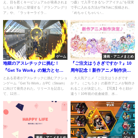
え、目を惹くキービジュアルが発表されま
つ森）で入手できる“レアアイテム”を現実
したね！新たに登場する「グランアレグリ
で手に入れる方法がTikTokに投稿され、
ア」や、「ラッキーライラ...
「めちゃくちゃいい...
ゲーム
漫画・アニメまとめ
地獄のアスレチックに挑む！
『ご注文はうさぎですか？』10
『Get To Work』の魅力とセー
周年記念！新作アニメ制作決定
ル情報
の速報
とある若者がアスレチックに挑むアクショ
大人気アニメ『ご注文はうさぎです
ンゲーム『Get To Work』がPC（Steam）
か？』（ごちうさ）の新作アニメが制作さ
に向けて発売された。リリースを記念し
れることが決定した。 【写真】今と顔が
て、12月...
違う！10年前の佐倉綾音、水...
漫画・アニメまとめ
ゲーム