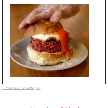
（出典 news.nicovideo.jp）