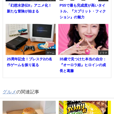
「幻想水滸伝II」アニメ化！
PS5で最も完成度が高いタイ
新たな冒険が始まる
トル、『スプリット・フィク
ション』の魅力
ゲーム
ドラマ
25周年記念！プレステ2の名
35歳で見つけた本当の自分：
作ゲームを振り返る
『オーロラ姫』ヒロインの成
長と葛藤
グルメ
の関連記事