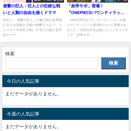
進撃の巨人：巨人との壮絶な戦
「炎帝サボ」登場！
いと人類の自由を描くドラマ
『ONEPIECEバウンティラッシ
ュ』超バウンティフェス第3弾の
目次 1. 『進撃の巨人』の魅力的な世界観
「ONE PIECEバウンティラッシュ」の超
2. 巨人出現後の人類の危機 3. エレン・イ
バウンティフェス第3弾がついに開催され
魅力に迫る
ェーガーの決意と戦い 4. 巨人の謎と哲学
ました！今回の目玉は超レジェンダリーキ
的テーマ...
ャラ「炎帝サボ」。...
検索
検索
今日の人気記事
まだデータがありません。
今週の人気記事
まだデータがありません。