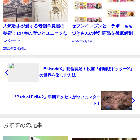
人気歌手が愛する老舗羊羹屋の
セブンイレブンとコラボ！もち
秘密：157年の歴史とユニークな
づきさんの特別商品を徹底解剖
レシート
2025年2月19日
2025年2月20日
「EpisodeX」配信開始！映画『劇場版ドクターX』
の世界を楽しむ方法
『Path of Exile 2』早期アクセスがついにスター
ト！
おすすめの記事