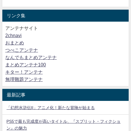
リンク集
アンテナサイト
2chnavi
おまとめ
つべこアンテナ
なんでもまとめアンテナ
まとめアンテナ100
キター！アンテナ
無理難題アンテナ
最新記事
「幻想水滸伝II」アニメ化！新たな冒険が始まる
PS5で最も完成度が高いタイトル、『スプリット・フィクショ
ン』の魅力