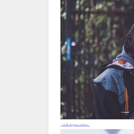
（出典 nbpress.online）