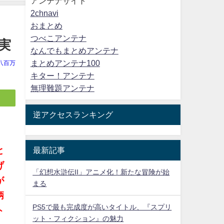
アンテナサイト
2chnavi
おまとめ
つべこアンテナ
実
なんでもまとめアンテナ
まとめアンテナ100
八百万
キター！アンテナ
無理難題アンテナ
逆アクセスランキング
最新記事
と
げ
「幻想水滸伝II」アニメ化！新たな冒険が始
が
まる
柄
PS5で最も完成度が高いタイトル、『スプリ
ト
ット・フィクション』の魅力