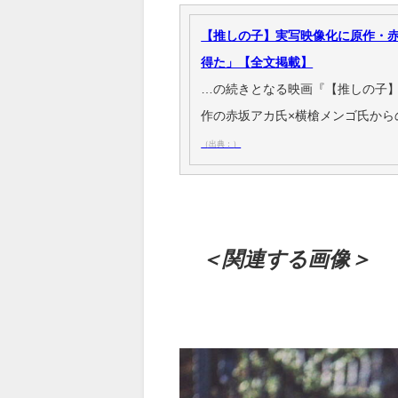
【推しの子】実写映像化に原作・赤
得た」【全文掲載】
…の続きとなる映画『【推しの子】-Th
作の赤坂アカ氏×横槍メンゴ氏から
（出典：）
＜関連する画像＞