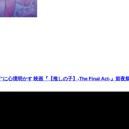
心境明かす 映画『【推しの子】-The Final Act-』前夜