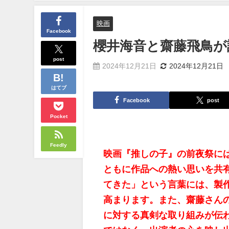
映画
Facebook
櫻井海音と齋藤飛鳥が
post
2024年12月21日
2024年12月21日
はてブ
Facebook
post
Pocket
Feedly
映画『推しの子』の前夜祭に
ともに作品への熱い思いを共
てきた」という言葉には、製
高まります。また、齋藤さん
に対する真剣な取り組みが伝