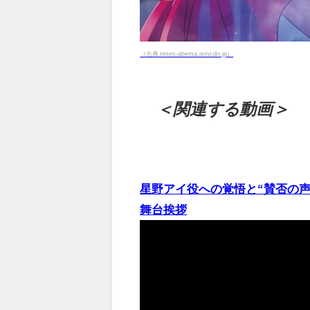
（出典 times-abema.ismcdn.jp）
＜関連する動画＞
星野アイ役への覚悟と“賛否の声”に
舞台挨拶