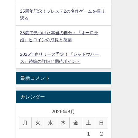
25周年記念！プレステ2の名作ゲームを振り
返る
35歳で見つけた本当の自分：『オーロラ
姫』ヒロインの成長と葛藤
2025年春リリース予定！『シャドウバー
ス』続編の詳細と期待ポイント
最新コメント
カレンダー
2026年8月
月
火
水
木
金
土
日
1
2