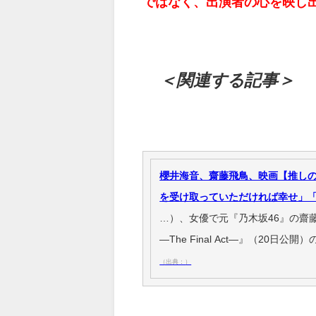
ではなく、出演者の心を映し
＜関連する記事＞
櫻井海音、齋藤飛鳥、映画【推し
を受け取っていただければ幸せ」
…）、女優で元『乃木坂46』の齋
―The Final Act―』（20日
（出典：）