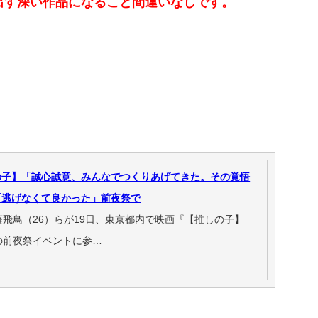
出す深い作品になること間違いなしです。
の子】「誠心誠意、みんなでつくりあげてきた。その覚悟
「逃げなくて良かった」前夜祭で
藤飛鳥（26）らが19日、東京都内で映画『【推しの子】
公開）の前夜祭イベントに参…