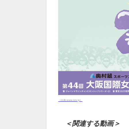
（出典 www.ktv.jp）
＜関連する動画＞