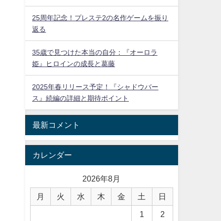
25周年記念！プレステ2の名作ゲームを振り
返る
35歳で見つけた本当の自分：『オーロラ
姫』ヒロインの成長と葛藤
2025年春リリース予定！『シャドウバー
ス』続編の詳細と期待ポイント
最新コメント
カレンダー
2026年8月
月
火
水
木
金
土
日
1
2