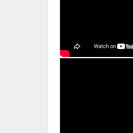
（出典 Youtube）
2025大阪国際女子マラソン 表彰式