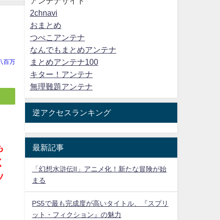
アンテナサイト
2chnavi
おまとめ
つべこアンテナ
なんでもまとめアンテナ
まとめアンテナ100
八百万
キター！アンテナ
無理難題アンテナ
逆アクセスランキング
最新記事
も
く
「幻想水滸伝II」アニメ化！新たな冒険が始
ソ
まる
PS5で最も完成度が高いタイトル、『スプリ
ット・フィクション』の魅力