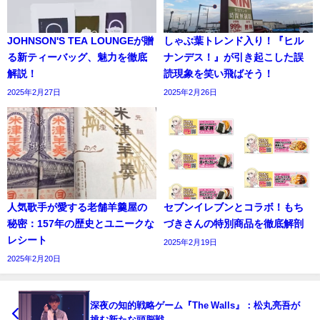
JOHNSON'S TEA LOUNGEが贈
しゃぶ葉トレンド入り！『ヒル
る新ティーバッグ、魅力を徹底
ナンデス！』が引き起こした誤
解説！
読現象を笑い飛ばそう！
2025年2月27日
2025年2月26日
人気歌手が愛する老舗羊羹屋の
セブンイレブンとコラボ！もち
秘密：157年の歴史とユニークな
づきさんの特別商品を徹底解剖
レシート
2025年2月19日
2025年2月20日
深夜の知的戦略ゲーム『The Walls』：松丸亮吾が
挑む新たな頭脳戦