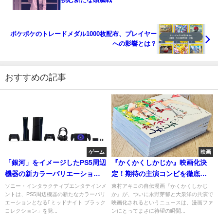
ポケポケのトレードメダル1000枚配布、プレイヤー
への影響とは？
おすすめの記事
ゲーム
映画
「銀河」をイメージしたPS5周辺
『かくかくしかじか』映画化決
機器の新カラーバリエーション
定！期待の主演コンビを徹底分
最新情報
析
ソニー・インタラクティブエンタテインメ
東村アキコの自伝漫画『かくかくしかじ
ントは、PS5周辺機器の新たなカラーバリ
か』が、ついに永野芽郁と大泉洋の共演で
エーションとなる｢ミッドナイト ブラック
映画化されるというニュースは、漫画ファ
コレクション」を発...
ンにとってまさに待望の瞬間...