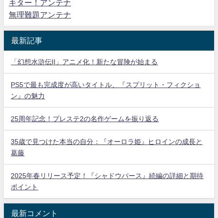
キター！アンテナ
無理難題アンテナ
最新記事
「幻想水滸伝II」アニメ化！新たな冒険が始まる
PS5で最も完成度が高いタイトル、『スプリット・フィクショ
ン』の魅力
25周年記念！プレステ2の名作ゲームを振り返る
35歳で見つけた本当の自分：『オーロラ姫』ヒロインの成長と
葛藤
2025年春リリース予定！『シャドウバース』続編の詳細と期待
ポイント
最新コメント