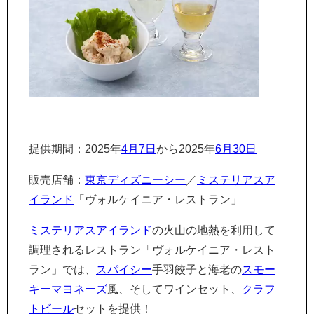
提供期間：2025年
4月7日
から2025年
6月30日
販売店舗：
東京ディズニーシー
／
ミステリアスア
イランド
「ヴォルケイニア・レストラン」
ミステリアスアイランド
の火山の地熱を利用して
調理されるレストラン「ヴォルケイニア・レスト
ラン」では、
スパイシー
手羽餃子と海老の
スモー
キー
マヨネーズ
風、そしてワインセット、
クラフ
トビール
セットを提供！