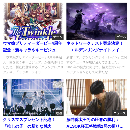
ゲーム
ゲーム
ウマ娘プリティーダービー4周年
ネットワークテスト実施決定！
記念：新キャラやキービジュア
「エルデンリングナイトレイ
ルの全貌
ン」の魅力とは
「ウマ娘プリティーダービー」4周年を迎
新作『エルデンリングナイトレイン』に関
え、目を惹くキービジュアルが発表されま
するニュースが飛び込んできました。
したね！新たに登場する「グランアレグリ
2025年の発売に向けて、協力型サバイバ
ア」や、「ラッキーライラ...
ルアクションとしての新たな...
映画
ニュース
クリスマスプレゼント記念！
藤井聡太王将の圧巻の勝利：
「推しの子」の新たな魅力
ALSOK杯王将戦第2局の振り返