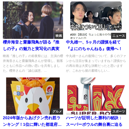
映画
ニュース
櫻井海音と齋藤飛鳥が語る『推
中丸雄一、5ヶ月の謹慎を経て
しの子』の魅力と実写化の真実
『よにのちゃんねる』復帰へ！
映画『推しの子』の前夜祭には、主演の櫻
中丸雄一さんの復帰について、多くのファ
井海音さんと齋藤飛鳥さんが登壇し、観客
ンから注目が集まっていますね！謹慎から
とともに作品への熱い思いを共有しまし
の再出発は大変な決断だったと思います
た。櫻井さんの「誠心誠意、...
が、これから彼の素晴らしい...
グルメ
スポーツ
2024年版からあげクン売れ筋ラ
ハーツが証明した勝利の秘訣：
ンキング！1位に輝いた都道府県
スーパーボウルの舞台裏に迫る