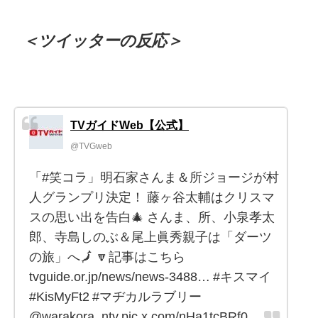
＜ツイッターの反応＞
TVガイドWeb【公式】
@TVGweb
「#笑コラ」明石家さんま＆所ジョージが村
人グランプリ決定！ 藤ヶ谷太輔はクリスマ
スの思い出を告白🎄 さんま、所、小泉孝太
郎、寺島しのぶ＆尾上眞秀親子は「ダーツ
の旅」へ🗾 🔽記事はこちら
tvguide.or.jp/news/news-3488… #キスマイ
#KisMyFt2 #マヂカルラブリー
@warakora_ntv pic.x.com/nHa1tcBRf0