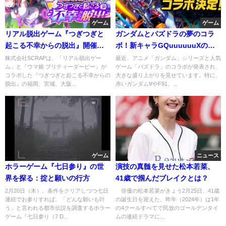
ゲーム
ゲーム
リアル脱出ゲーム『つぎつぎと
ガンダムとパズドラの夢のコラ
起こる不幸からの脱出』開催！
ボ！新キャラGQuuuuuuXの魅
ウマ娘ファン必見
力とは
株式会社SCRAPは、「リアル脱出ゲー
最近、アニメ「ガンダム」シリーズと人気
ム」と『ウマ娘 プリティーダービー』が
ゲーム「パズドラ」のコラボが発表され、
コラボした『つぎつぎと起こる不幸からの
大きな盛り上がりを見せています。特に、
脱出』の福岡、宮城、大阪...
赤いガンダム∀やF91、...
ゲーム
ニュース
ホラーゲーム『七日参り』の世
演技の真髄を見せた松本若菜、
界を探る：掟と願いの行方
41歳で掴んだブレイクとは？
2月20日（木）、条件をクリアしつつ七日
俳優の松本若菜がきょう2月25日、41歳
連続でお参りすれば、「どんな願いも叶
の誕生日を迎えた。昨年（2024年）は1年
う」と言われる都市伝説を調査するホラー
の4クールすべてで民放のゴールデンタイ
ゲーム『七日参り（7 D...
ムの連続ドラマに...