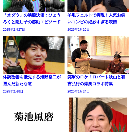
「水ダウ」の涙腺決壊：ひょう
羊毛フェルトで再現！人気お笑
ろくと隠し子の感動エピソード
いコンビの絶妙すぎる表情
2025年2月27日
2025年2月10日
体調改善を優先する海野裕二が
笑撃のロケ！ロバート秋山と有
選んだ新たな道
吉弘行の爆笑コラボ特集
2025年2月8日
2025年1月24日