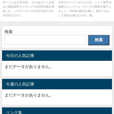
とは？
ローソンは12月24日、“からあげクンが売
今年のスーパーボウルでは、ハーツ選手の
れた都道府県ランキング”の2024年版を発
素晴らしいパフォーマンスが観客を魅了し
表した。このランキングは1月1日から12
ました。2年前の敗北を糧に、彼がいかに
月10日までの...
して進化を遂げたのか、感...
検索
検索
今日の人気記事
まだデータがありません。
今週の人気記事
まだデータがありません。
リンク集