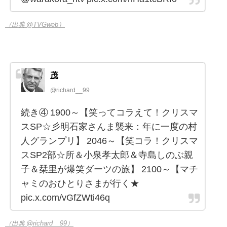
（出典 @TVGweb）
茂
@richard__99
続き④ 1900～【笑ってコラえて！クリスマ
スSP☆彡明石家さんま襲来：年に一度の村
人グランプリ】 2046～【笑コラ！クリスマ
スSP2部☆所＆小泉孝太郎＆寺島しのぶ親
子＆栞里が爆笑ダーツの旅】 2100～【マチ
ャミのおひとりさまが行く★
pic.x.com/vGfZWti46q
（出典 @richard__99）