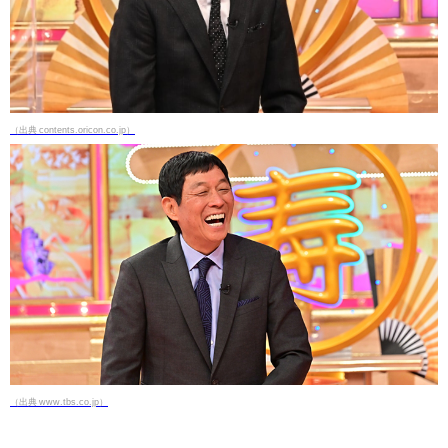
（出典 contents.oricon.co.jp）
（出典 www.tbs.co.jp）