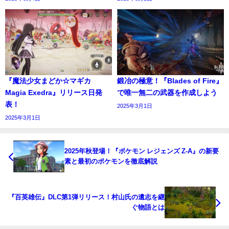
『魔法少女まどか☆マギカ
鍛冶の極意！『Blades of Fire』
Magia Exedra』リリース日発
で唯一無二の武器を作成しよう
表！
2025年3月1日
2025年3月1日
2025年秋登場！『ポケモン レジェンズ Z-A』の新要
素と最初のポケモンを徹底解説
『百英雄伝』DLC第1弾リリース！村山氏の遺志を継
ぐ物語とは