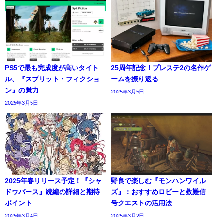
PS5で最も完成度が高いタイト
25周年記念！プレステ2の名作ゲ
ル、『スプリット・フィクショ
ームを振り返る
ン』の魅力
2025年3月5日
2025年3月5日
2025年春リリース予定！『シャ
野良で楽しむ『モンハンワイル
ドウバース』続編の詳細と期待
ズ』：おすすめロビーと救難信
ポイント
号クエストの活用法
2025年3月4日
2025年3月2日