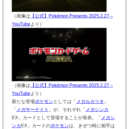
（画像は
【公式】Pokémon Presents 2025.2.27 –
YouTube
より）
（画像は
【公式】Pokémon Presents 2025.2.27 –
YouTube
より）
新たな登場
ポケモン
としては「
メガルカリオ
」
「
メガサーナイト
」が、それぞれ「
メガシンカ
EX」カードとして登場することが発表。「
メガシ
ンカ
EX」カードの
ポケモン
は、きぜつ時に相手は