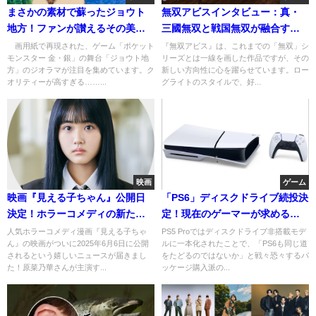
まさかの素材で蘇ったジョウト
無双アビスインタビュー：真・
地方！ファンが讃えるその美し
三國無双と戦国無双が融合す
さとは？
る！
画用紙で再現された、ゲーム「ポケット
『無双アビス』は、これまでの「無双」シ
モンスター 金・銀」の舞台「ジョウト地
リーズとは一線を画した作品ですが、その
方」のジオラマが注目を集めています。ク
新しい方向性に心を躍らせています。ロー
オリティーが高すぎる……...
グライトのスタイルで、好...
映画
ゲーム
映画『見える子ちゃん』公開日
「PS6」ディスクドライブ続投決
決定！ホラーコメディの新たな
定！現在のゲーマーが求める理
幕開け
由とは
人気ホラーコメディ漫画『見える子ちゃ
PS5 Proではディスクドライブ非搭載モデ
ん』の映画がついに2025年6月6日に公開
ルに一本化されたことで、「PS6も同じ道
されるという嬉しいニュースが届きまし
をたどるのではないか」と戦々恐々するパ
た！原菜乃華さんが主演す...
ッケージ購入派の...