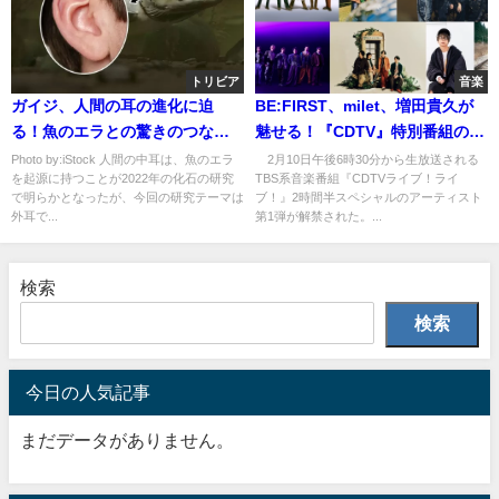
トリビア
音楽
ガイジ、人間の耳の進化に迫
BE:FIRST、milet、増田貴久が
る！魚のエラとの驚きのつなが
魅せる！『CDTV』特別番組の見
り
どころとは？
Photo by:iStock 人間の中耳は、魚のエラ
2月10日午後6時30分から生放送される
を起源に持つことが2022年の化石の研究
TBS系音楽番組『CDTVライブ！ライ
で明らかとなったが、今回の研究テーマは
ブ！』2時間半スペシャルのアーティスト
外耳で...
第1弾が解禁された。...
検索
検索
今日の人気記事
まだデータがありません。