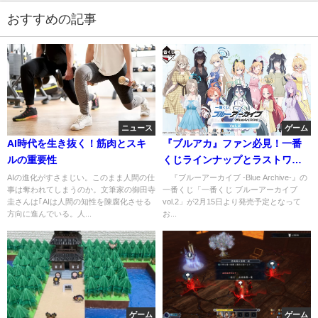
おすすめの記事
ニュース
ゲーム
AI時代を生き抜く！筋肉とスキ
『ブルアカ』ファン必見！一番
ルの重要性
くじラインナップとラストワン
賞の詳細発表
AIの進化がすさまじい。このまま人間の仕
『ブルーアーカイブ -Blue Archive-』の
事は奪われてしまうのか。文筆家の御田寺
一番くじ「一番くじ ブルーアーカイブ
圭さんは｢AIは人間の知性を陳腐化させる
vol.2」が2月15日より発売予定となって
方向に進んでいる。人...
お...
ゲーム
ゲーム