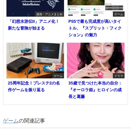
漫画・アニメまとめ
ゲーム
「幻想水滸伝II」アニメ化！
PS5で最も完成度が高いタイ
新たな冒険が始まる
トル、『スプリット・フィク
ション』の魅力
ゲーム
ドラマ
25周年記念！プレステ2の名
35歳で見つけた本当の自分：
作ゲームを振り返る
『オーロラ姫』ヒロインの成
長と葛藤
ゲーム
の関連記事