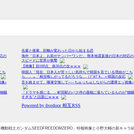
機動戦士ガンダムSEEDFREEDOMZERO」特報映像と小野大輔の新キャラ