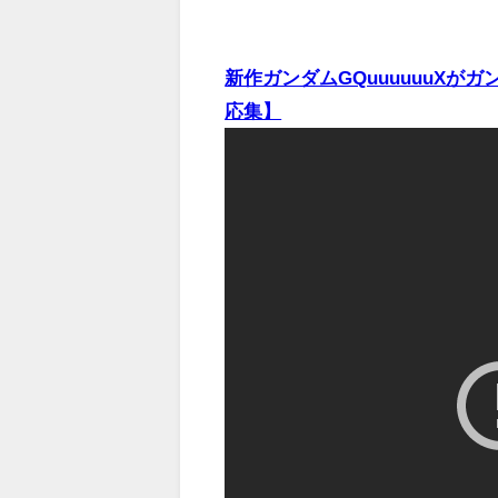
新作ガンダムGQuuuuuuX
応集】