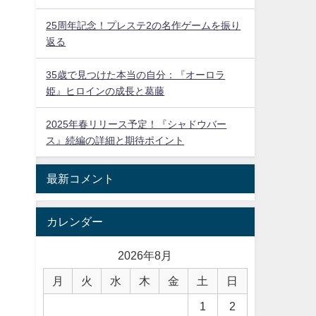
25周年記念！プレステ2の名作ゲームを振り
返る
35歳で見つけた本当の自分：『オーロラ
姫』ヒロインの成長と葛藤
2025年春リリース予定！『シャドウバー
ス』続編の詳細と期待ポイント
最新コメント
カレンダー
2026年8月
月
火
水
木
金
土
日
1
2