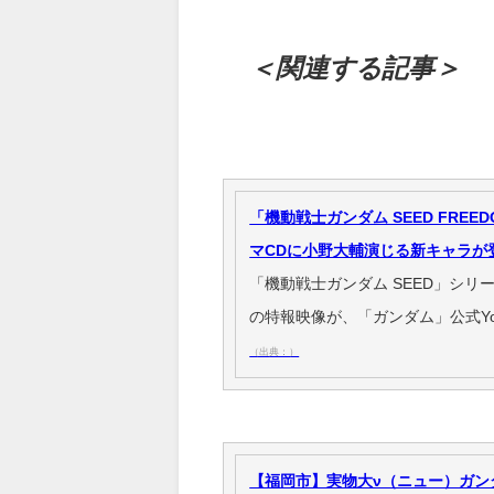
＜関連する記事＞
「機動戦士ガンダム SEED FREE
マCDに小野大輔演じる新キャラが
「機動戦士ガンダム SEED」シリーズ
の特報映像が、「ガンダム」公式You
（出典：）
【福岡市】実物大ν（ニュー）ガン