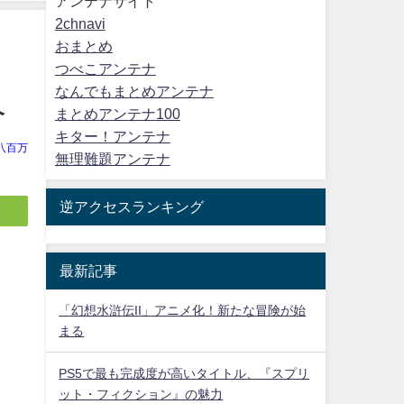
アンテナサイト
2chnavi
おまとめ
つべこアンテナ
なんでもまとめアンテナ
介
まとめアンテナ100
キター！アンテナ
八百万
無理難題アンテナ
逆アクセスランキング
最新記事
「幻想水滸伝II」アニメ化！新たな冒険が始
まる
PS5で最も完成度が高いタイトル、『スプリ
ット・フィクション』の魅力