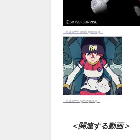
（出典 www.inside-games.jp）
（出典 www.gamespark.jp）
＜関連する動画＞