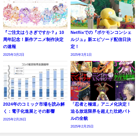
『ご注文はうさぎですか？』10
Netflixでの『ポケモンコンシェ
周年記念！新作アニメ制作決定
ルジュ』新エピソード配信日決
の速報
定！
2025年3月2日
2025年3月1日
2024年のコミック市場を読み解
「忍者と極道」アニメ化決定！
く：電子化進展とその影響
迫る放送限界を超えた壮絶バト
ルの全貌
2025年2月26日
2025年2月25日