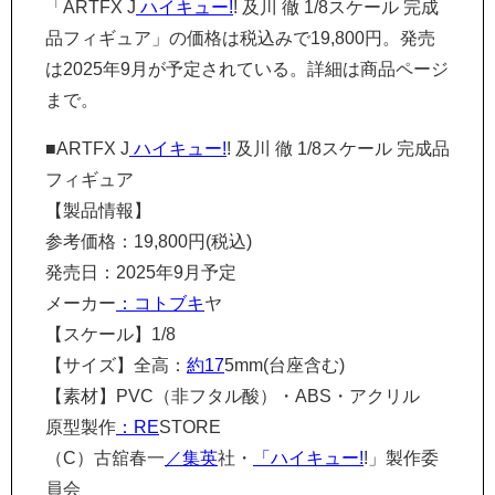
「ARTFX J
ハイキュー!
! 及川 徹 1/8スケール 完成
品フィギュア」の価格は税込みで19,800円。発売
は2025年9月が予定されている。詳細は商品ページ
まで。
■ARTFX J
ハイキュー!
! 及川 徹 1/8スケール 完成品
フィギュア
【製品情報】
参考価格：19,800円(税込)
発売日：2025年9月予定
メーカー
：コトブキ
ヤ
【スケール】1/8
【サイズ】全高：
約17
5mm(台座含む)
【素材】PVC（非フタル酸）・ABS・アクリル
原型製作
：RE
STORE
（C）古舘春一
／集英
社・
「ハイキュー!
!」製作委
員会