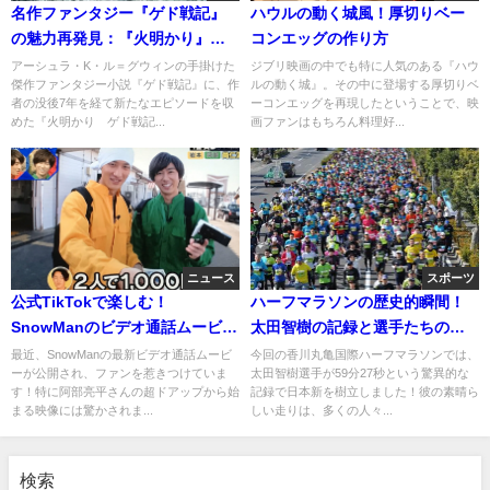
名作ファンタジー『ゲド戦記』
ハウルの動く城風！厚切りベー
の魅力再発見：『火明かり』と
コンエッグの作り方
は
アーシュラ・K・ル＝グウィンの手掛けた
ジブリ映画の中でも特に人気のある『ハウ
傑作ファンタジー小説『ゲド戦記』に、作
ルの動く城』。その中に登場する厚切りベ
者の没後7年を経て新たなエピソードを収
ーコンエッグを再現したということで、映
めた『火明かり ゲド戦記...
画ファンはもちろん料理好...
ニュース
スポーツ
公式TikTokで楽しむ！
ハーフマラソンの歴史的瞬間！
SnowManのビデオ通話ムービー
太田智樹の記録と選手たちの戦
の全貌に迫る
い
最近、SnowManの最新ビデオ通話ムービ
今回の香川丸亀国際ハーフマラソンでは、
ーが公開され、ファンを惹きつけていま
太田智樹選手が59分27秒という驚異的な
す！特に阿部亮平さんの超ドアップから始
記録で日本新を樹立しました！彼の素晴ら
まる映像には驚かされま...
しい走りは、多くの人々...
検索