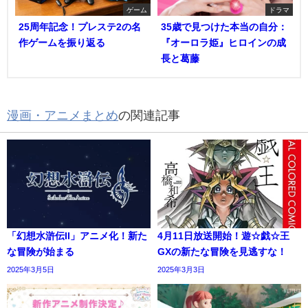
ゲーム
ドラマ
25周年記念！プレステ2の名
35歳で見つけた本当の自分：
作ゲームを振り返る
『オーロラ姫』ヒロインの成
長と葛藤
漫画・アニメまとめ
の関連記事
「幻想水滸伝II」アニメ化！新た
4月11日放送開始！遊☆戯☆王
な冒険が始まる
GXの新たな冒険を見逃すな！
2025年3月5日
2025年3月3日