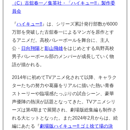
（C）古舘春一／集英社・「ハイキュー!!」製作委
員会
『
ハイキュー!!
』は、シリーズ累計発行部数が6000
万部を突破した古舘春一によるマンガを原作とす
るアニメだ。高校バレーボールを舞台に、主人
公・
日向翔陽
と
影山飛雄
をはじめとする烏野高校
男子バレーボール部のメンバーが成長していく物
語が描かれる。
2014年に初めてTVアニメ化されて以降、キャラク
ターたちの努力や葛藤をリアルに描いた熱い青春
ストーリーや臨場感たっぷりの試合シーン、豪華
声優陣の熱演が話題となってきた。TVアニメシリ
ーズは第4期まで展開され、劇場版総集編も制作さ
れる大ヒットとなった。また2024年2月からは、続
編にあたる『
劇場版ハイキュー!! ゴミ捨て場の決