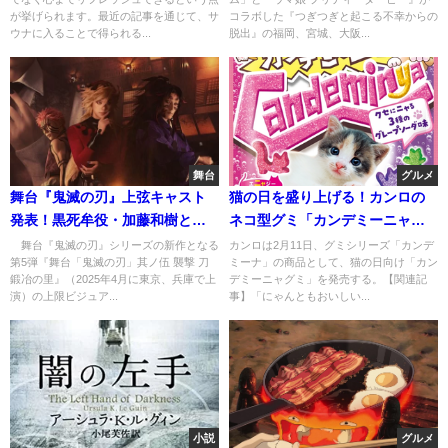
が挙げられます。最近の記事を通じて、サ
コラボした『つぎつぎと起こる不幸からの
ウナに入ることで得られる...
脱出』の福岡、宮城、大阪...
舞台
グルメ
舞台『鬼滅の刃』上弦キャスト
猫の日を盛り上げる！カンロの
発表！黒死牟役・加藤和樹と童
ネコ型グミ「カンデミーニャグ
磨役・浦井健治の魅力とは
ミ」とは
舞台『鬼滅の刃』シリーズの新作となる
カンロは2月11日、グミシリーズ「カンデ
第5弾『舞台「鬼滅の刃」其ノ伍 襲撃 刀
ミーナ」の商品として、猫の日向け「カン
鍛冶の里』（2025年4月に東京、兵庫で上
デミーニャグミ」を発売する。【関連記
演）の上限ビジュア...
事】「にゃんともおいしい...
小説
グルメ