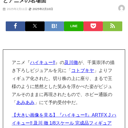
とアニメの名場面
2025年2月11日
2025年2月10日
LINE
アニメ『
ハイキュー!!
』の
及川徹
が、千葉崇洋の描
き下ろしビジュアルを元に「
コトブキヤ
」よりフ
ィギュア化された。切り株の上に座り、まるで王
様のように悠然とした笑みを浮かべた姿がビジュ
アルそのままに再現されたもので、ホビー通販の
「
あみあみ
」にて予約受付中だ。
【大きい画像を見る】『ハイキュー!!』ARTFX J ハ
イキュー!! 及川 徹 1/8スケール 完成品フィギュア