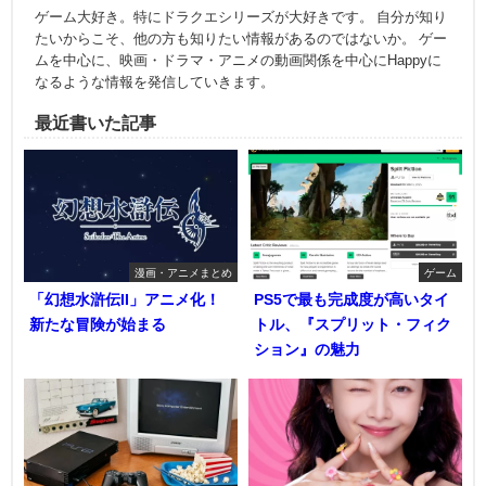
ゲーム大好き。特にドラクエシリーズが大好きです。 自分が知り
たいからこそ、他の方も知りたい情報があるのではないか。 ゲー
ムを中心に、映画・ドラマ・アニメの動画関係を中心にHappyに
なるような情報を発信していきます。
最近書いた記事
漫画・アニメまとめ
ゲーム
「幻想水滸伝II」アニメ化！
PS5で最も完成度が高いタイ
新たな冒険が始まる
トル、『スプリット・フィク
ション』の魅力