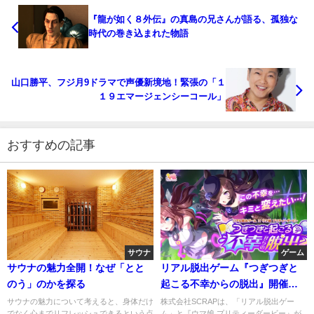
『龍が如く８外伝』の真島の兄さんが語る、孤独な
時代の巻き込まれた物語
山口勝平、フジ月9ドラマで声優新境地！緊張の「１
１９エマージェンシーコール」
おすすめの記事
サウナ
ゲーム
サウナの魅力全開！なぜ「とと
リアル脱出ゲーム『つぎつぎと
のう」のかを探る
起こる不幸からの脱出』開催！
ウマ娘ファン必見
サウナの魅力について考えると、身体だけ
株式会社SCRAPは、「リアル脱出ゲー
でなく心までリフレッシュできるという点
ム」と『ウマ娘 プリティーダービー』が