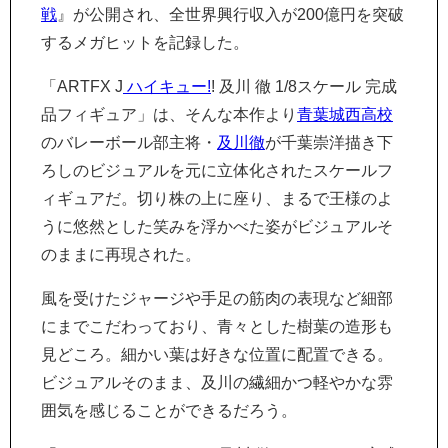
戦
』が公開され、全世界興行収入が200億円を突破
するメガヒットを記録した。
「ARTFX J
ハイキュー!
! 及川 徹 1/8スケール 完成
品フィギュア」は、そんな本作より
青葉城西高校
のバレーボール部主将・
及川徹
が千葉崇洋描き下
ろしのビジュアルを元に立体化されたスケールフ
ィギュアだ。切り株の上に座り、まるで王様のよ
うに悠然とした笑みを浮かべた姿がビジュアルそ
のままに再現された。
風を受けたジャージや手足の筋肉の表現など細部
にまでこだわっており、青々とした樹葉の造形も
見どころ。細かい葉は好きな位置に配置できる。
ビジュアルそのまま、及川の繊細かつ軽やかな雰
囲気を感じることができるだろう。