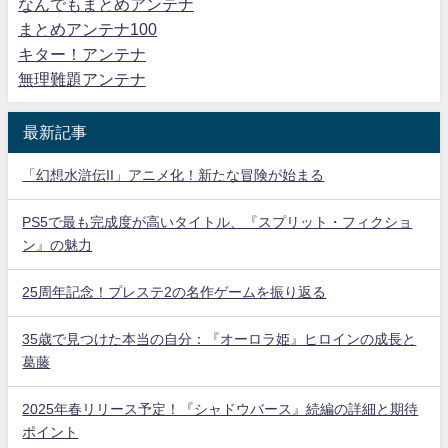
なんでもまとめアンテナ
まとめアンテナ100
キター！アンテナ
無理難題アンテナ
最新記事
「幻想水滸伝II」アニメ化！新たな冒険が始まる
PS5で最も完成度が高いタイトル、『スプリット・フィクショ
ン』の魅力
25周年記念！プレステ2の名作ゲームを振り返る
35歳で見つけた本当の自分：『オーロラ姫』ヒロインの成長と
葛藤
2025年春リリース予定！『シャドウバース』続編の詳細と期待
ポイント