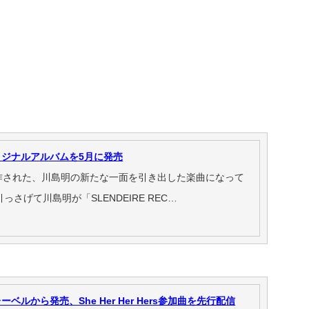
ジナルアルバムを5月に発売
制作された、川島明の新たな⼀⾯を引き出した楽曲になって
さげて川島明が「SLENDEIRE REC…
ルから発売、She Her Her Hers参加曲を先行配信