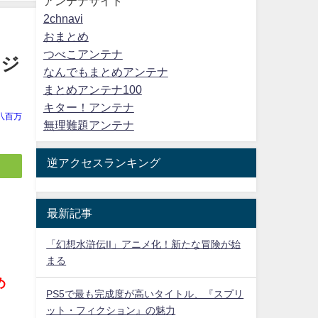
アンテナサイト
2chnavi
おまとめ
つべこアンテナ
リジ
なんでもまとめアンテナ
まとめアンテナ100
キター！アンテナ
八百万
無理難題アンテナ
逆アクセスランキング
最新記事
ま
「幻想水滸伝II」アニメ化！新たな冒険が始
まる
め
PS5で最も完成度が高いタイトル、『スプリ
ット・フィクション』の魅力