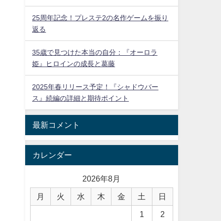
25周年記念！プレステ2の名作ゲームを振り
返る
35歳で見つけた本当の自分：『オーロラ
姫』ヒロインの成長と葛藤
2025年春リリース予定！『シャドウバー
ス』続編の詳細と期待ポイント
最新コメント
カレンダー
2026年8月
月
火
水
木
金
土
日
1
2