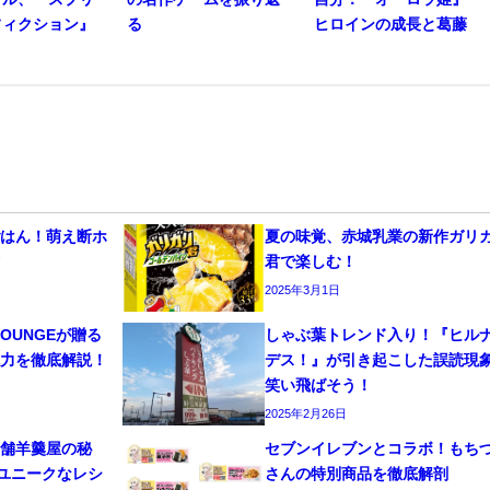
フィクション』
る
ヒロインの成長と葛藤
ごはん！萌え断ホ
夏の味覚、赤城乳業の新作ガリ
方
君で楽しむ！
2025年3月1日
 LOUNGEが贈る
しゃぶ葉トレンド入り！『ヒル
魅力を徹底解説！
デス！』が引き起こした誤読現
笑い飛ばそう！
2025年2月26日
老舗羊羹屋の秘
セブンイレブンとコラボ！もち
とユニークなレシ
さんの特別商品を徹底解剖