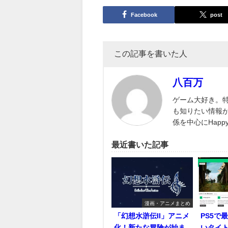
Facebook
post
この記事を書いた人
八百万
ゲーム大好き。
も知りたい情報
係を中心にHap
最近書いた記事
漫画・アニメまとめ
「幻想水滸伝II」アニメ
PS5で
化！新たな冒険が始ま
いタイ