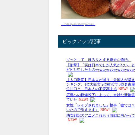
（出典 sp-ao.shortpixel.ai）
ピックアップ記事