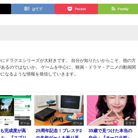
はてブ
Pocket
Feedly
特にドラクエシリーズが大好きです。 自分が知りたいからこそ、他の方
があるのではないか。 ゲームを中心に、映画・ドラマ・アニメの動画関
pyになるような情報を発信していきます。
ゲーム
ゲーム
ドラマ
最も完成度が高
25周年記念！プレステ2
35歳で見つけた本当の
トル、『スプリ
の名作ゲームを振り返
自分：『オーロラ姫』