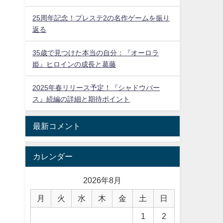
25周年記念！プレステ2の名作ゲームを振り
返る
35歳で見つけた本当の自分：『オーロラ
姫』ヒロインの成長と葛藤
2025年春リリース予定！『シャドウバー
ス』続編の詳細と期待ポイント
最新コメント
カレンダー
2026年8月
月
火
水
木
金
土
日
1
2