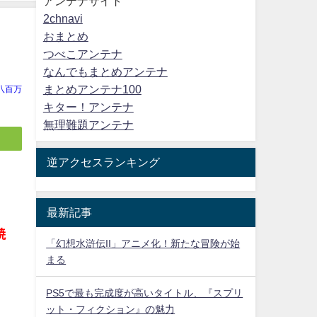
アンテナサイト
2chnavi
おまとめ
つべこアンテナ
なんでもまとめアンテナ
まとめアンテナ100
八百万
キター！アンテナ
無理難題アンテナ
逆アクセスランキング
最新記事
焼
「幻想水滸伝II」アニメ化！新たな冒険が始
まる
PS5で最も完成度が高いタイトル、『スプリ
ット・フィクション』の魅力