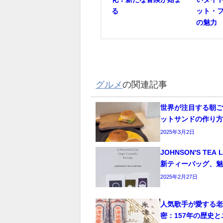
る
ット・
の魅力
グルメ
の関連記事
世界が注目する朝
ットサンドの作り
2025年3月2日
JOHNSON'S TEA
新ティーバッグ、
2025年2月27日
人気歌手が愛する
密：157年の歴史