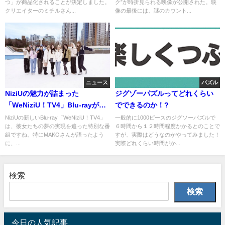
つ」が商品化されることが決定しました。
ク”が時折見られる映像が公開された。映
クリエイターのミチルさん...
像の最後には、謎のカウント...
ニュース
パズル
NiziUの魅力が詰まった
ジグゾーパズルってどれくらい
「WeNiziU！TV4」Blu-rayが登
でできるのか！?
場！
NiziUの新しいBlu-ray「WeNiziU！TV4」
一般的に1000ピースのジグソーパズルで
は、彼女たちの夢の実現を追った特別な番
６時間から１２時間程度かかるとのことで
組ですね。特にMAKOさんが語ったよう
すが、実際はどうなのかやってみました！
に、...
実際どれくらい時間がか...
検索
検索
今日の人気記事