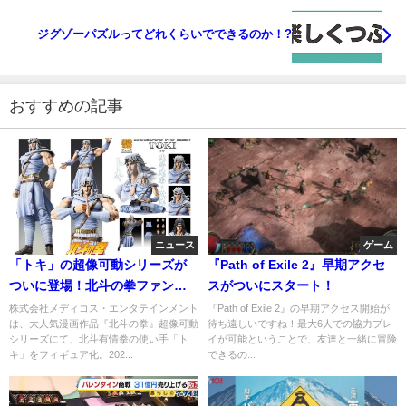
ジグゾーパズルってどれくらいでできるのか！?
おすすめの記事
ニュース
ゲーム
「トキ」の超像可動シリーズが
『Path of Exile 2』早期アクセ
ついに登場！北斗の拳ファン必
スがついにスタート！
見の詳細を解説
株式会社メディコス・エンタテインメント
『Path of Exile 2』の早期アクセス開始が
は、大人気漫画作品『北斗の拳』超像可動
待ち遠しいですね！最大6人での協力プレ
シリーズにて、北斗有情拳の使い手「ト
イが可能ということで、友達と一緒に冒険
キ」をフィギュア化。202...
できるの...