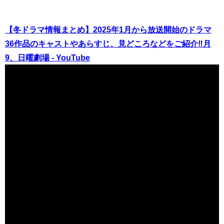
【冬ドラマ情報まとめ】2025年1月から放送開始のドラマ
36作品のキャストやあらすじ、見どころなどをご紹介‼月
9、日曜劇場 - YouTube
（出典 Youtube）
【2025年放送 大河ドラマの主人公を先取り】台東区発！江