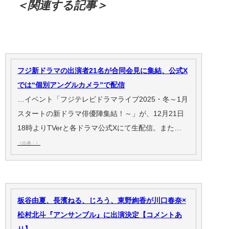
＜関連する記事＞
フジ新ドラマの出演者21名が合同会見に集結、公式X
では“個別アングルカメラ”で配信
…イベント「フジテレビドラマライブ2025・冬～1月
スタートの新ドラマ俳優陣集結！～」が、12月21日
18時よりTVerと各ドラマ公式Xにて生配信。また…
（出典：）
板谷由夏、長濱ねる、じろう、東野絢香が川口春奈×
松村北斗『アンサンブル』に出演決定【コメントあ