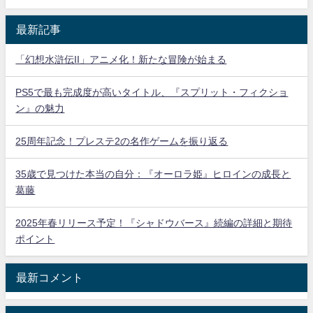
最新記事
「幻想水滸伝II」アニメ化！新たな冒険が始まる
PS5で最も完成度が高いタイトル、『スプリット・フィクショ
ン』の魅力
25周年記念！プレステ2の名作ゲームを振り返る
35歳で見つけた本当の自分：『オーロラ姫』ヒロインの成長と
葛藤
2025年春リリース予定！『シャドウバース』続編の詳細と期待
ポイント
最新コメント