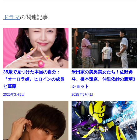
ドラマ
の関連記事
35歳で見つけた本当の自分：
米田家の美男美女たち！佐野勇
『オーロラ姫』ヒロインの成長
斗、橋本環奈、仲里依紗の豪華3
と葛藤
ショット
2025年3月5日
2025年3月4日