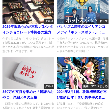
グルメ
ドラマ
2025年阪急うめだ本店 バレンタ
バカリズム脚本のエイリアンコ
インチョコレート博覧会の魅力
メディ『ホットスポット』：初
回放送を振り返る
今年も楽しみな「バレンタインチョコレー
今回の「ホットスポット」の第一話、早速
ト博覧会2025」がいよいよ開幕です！阪
宇宙人の正体があらわになり、視聴者から
急うめだ本店での開催に携わる皆さんの熱
も驚きの声が上がっていますね！バカリズ
意が伝わってきます。昨...
ムさんの脚本と市川実日子...
グルメ
漫画・アニメまとめ
350万の支持を集めた「賛辞のお
2024年2月1日、攻殻機動隊が再
やつ」詳細とその反響
び動き出す！笑い男事件の真相
に迫る
頑張った日のご褒美として、おなかも心
2月1日（土）、『攻殻機動隊』の公式
も満たしてくれそうなお菓子「賛辞のおや
SNSアカウントにて、”笑い男”のマー