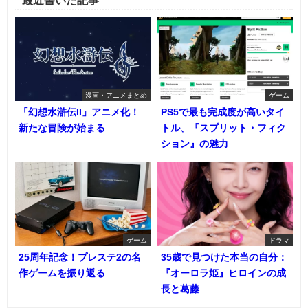
最近書いた記事
漫画・アニメまとめ
ゲーム
「幻想水滸伝II」アニメ化！
PS5で最も完成度が高いタイ
新たな冒険が始まる
トル、『スプリット・フィク
ション』の魅力
ゲーム
ドラマ
25周年記念！プレステ2の名
35歳で見つけた本当の自分：
作ゲームを振り返る
『オーロラ姫』ヒロインの成
長と葛藤