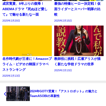
成宮寛貴、8年ぶりの復帰！
最強の特撮ヒーロー決定戦！仮
ABEMAドラマ『死ぬほど愛し
面ライダーとスーパー戦隊の比
て』で魅せる新たな一面
較
2025年2月20日
2025年2月15日
名作時代劇が王者に！Amazonプ
教師役に挑戦！広瀬アリスが描
ライム・ビデオの韓国ドラマベ
く新たな学校ドラマの世界
ストランキング
2025年2月13日
2025年2月13日
2024年GOTY受賞！『アストロボット』の魅力と
TeamASOBIの革新性