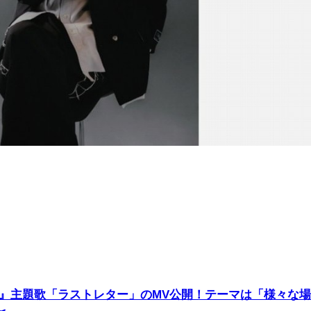
探偵』主題歌「ラストレター」のMV公開！テーマは「様々な