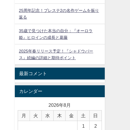
25周年記念！プレステ2の名作ゲームを振り
返る
35歳で見つけた本当の自分：『オーロラ
姫』ヒロインの成長と葛藤
2025年春リリース予定！『シャドウバー
ス』続編の詳細と期待ポイント
最新コメント
カレンダー
2026年8月
月
火
水
木
金
土
日
1
2