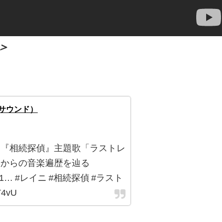
＞
アルサウンド）
 『相続探偵』主題歌「ラストレ
期からの音楽遍歴を辿る
/post-1… #レイニ #相続探偵 #ラスト
T4vU