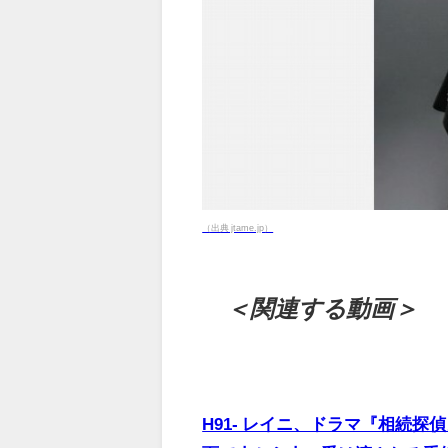
（出典 jtame.jp）
＜関連する動画＞
H91- レイニ、ドラマ『相続