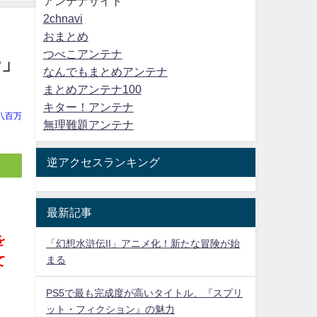
アンテナサイト
2chnavi
おまとめ
つべこアンテナ
ー」
なんでもまとめアンテナ
まとめアンテナ100
キター！アンテナ
八百万
無理難題アンテナ
逆アクセスランキング
最新記事
を
「幻想水滸伝II」アニメ化！新たな冒険が始
まる
て
PS5で最も完成度が高いタイトル、『スプリ
ット・フィクション』の魅力