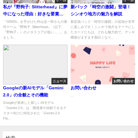
ゲーム
ゲーム
私が『野狗子: Slitterhead』に夢
新パック「時空の激闘」登場！
中になった理由：好きな要素の
シンオウ地方の魅力を解説
探求
『SIREN』を手がけた外山圭一郎さんの新
新拡張パック「時空の激闘」の追加が非常
作ゲーム『野狗子: Slitterhead』（以下、
に楽しみです！シンオウ地方をテーマにし
『野狗子』）のメタスコアが低い……。お
たカードたちは、どれも魅力的で、デッキ
もしろ...
構築がますます面白くなり...
ニュース
お問い合わせ
Googleの新AIモデル「Gemini
お問い合わせ
2.0」の全貌とその機能
...
Googleが発表した新しいAIモデル
「Gemini 2.0」は、開発者や信頼できるテ
スター向けに特化された「Gemini 2.0
Fla...
検索