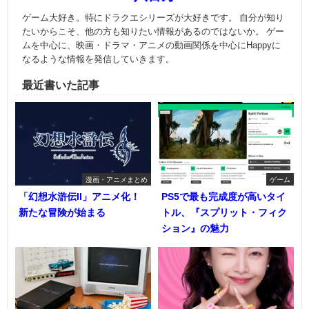
ゲーム大好き。特にドラクエシリーズが大好きです。 自分が知り
たいからこそ、他の方も知りたい情報があるのではないか。 ゲー
ムを中心に、映画・ドラマ・アニメの動画関係を中心にHappyに
なるような情報を発信していきます。
最近書いた記事
漫画・アニメまとめ
ゲーム
「幻想水滸伝II」アニメ化！
PS5で最も完成度が高いタイ
新たな冒険が始まる
トル、『スプリット・フィク
ション』の魅力