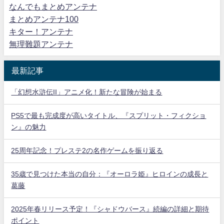
なんでもまとめアンテナ
まとめアンテナ100
キター！アンテナ
無理難題アンテナ
最新記事
「幻想水滸伝II」アニメ化！新たな冒険が始まる
PS5で最も完成度が高いタイトル、『スプリット・フィクショ
ン』の魅力
25周年記念！プレステ2の名作ゲームを振り返る
35歳で見つけた本当の自分：『オーロラ姫』ヒロインの成長と
葛藤
2025年春リリース予定！『シャドウバース』続編の詳細と期待
ポイント