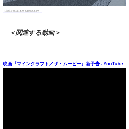
（出典 cdn-ak.f.st-hatena.com）
＜関連する動画＞
映画『マインクラフト／ザ・ムービー』新予告 - YouTube