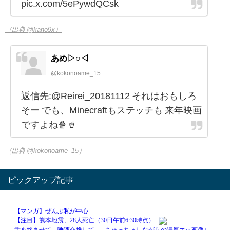
pic.x.com/5ePywdQCsk
（出典 @kano9x）
あめ▷○◁
@kokonoame_15
返信先:@Reirei_20181112 それはおもしろ
そー でも、Minecraftもステッチも 来年映画
ですよね🍿🥤
（出典 @kokonoame_15）
ピックアップ記事