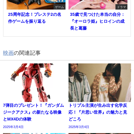
ゲーム
ドラマ
25周年記念！プレステ2の名
35歳で見つけた本当の自分：
作ゲームを振り返る
『オーロラ姫』ヒロインの成
長と葛藤
映画
の関連記事
7弾目のプレゼント！『ガンダム
トリプル主演が生み出す化学反
ジークアクス』の新たなる映像
応！『片思い世界』の魅力と見
とMX4Dの体験
どころ
2025年3月4日
2025年3月4日