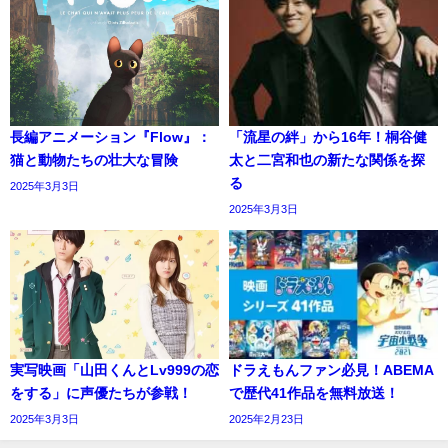
長編アニメーション『Flow』：
「流星の絆」から16年！桐谷健
猫と動物たちの壮大な冒険
太と二宮和也の新たな関係を探
る
2025年3月3日
2025年3月3日
実写映画「山田くんとLv999の恋
ドラえもんファン必見！ABEMA
をする」に声優たちが参戦！
で歴代41作品を無料放送！
2025年3月3日
2025年2月23日