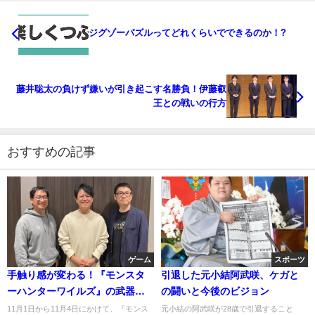
ジグゾーパズルってどれくらいでできるのか！?
藤井聡太の負けず嫌いが引き起こす名勝負！伊藤叡
王との戦いの行方
おすすめの記事
ゲーム
スポーツ
手触り感が変わる！『モンスタ
引退した元小結阿武咲、ケガと
ーハンターワイルズ』の武器調
の闘いと今後のビジョン
整とプレイヤーの声
11月1日から11月4日にかけて、『モンス
元小結の阿武咲が28歳で引退すること