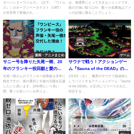
ターハンターワイルズ』（以下、『ワイル
は、相撲界にとって大きなショックです。
ズ』）のオープンベータテスト（OBT）
彼の力強い取り口や、数々の名勝負はファ
が全世界で実施され、...
ンの記憶に残ることでしょう...
漫画・アニメまとめ
ゲーム
サニー号を降りた矢尾一樹、20
サウナで戦う！アクションゲー
年のフランキー役回顧と愛のメ
ム『Sauna of the DEAD』の新
ッセージ
要素を徹底解説
矢尾一樹さんのフランキー役降板は非常に
2月4日（火）、魔界のサウナで熱波師と
残念ですが、彼の選択と今後の活躍を応援
してバイトするアクションゲーム『Sauna
したいと思います。20年間という長い
of the DEAD』が正式にリリースされた。
間、数々の名シーンを作り上...
対応する...