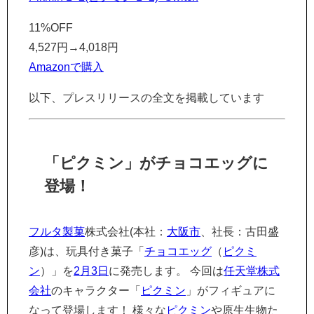
11%OFF
4,527円
→
4,018円
Amazonで購入
以下、プレスリリースの全文を掲載しています
「ピクミン」がチョコエッグに
登場！
フルタ製菓
株式会社(本社：
大阪市
、社長：古田盛
彦)は、玩具付き菓子「
チョコエッグ
（
ピクミ
ン
）」を
2月3日
に発売します。 今回は
任天堂株式
会社
のキャラクター「
ピクミン
」がフィギュアに
なって登場します！ 様々な
ピクミン
や原生生物た