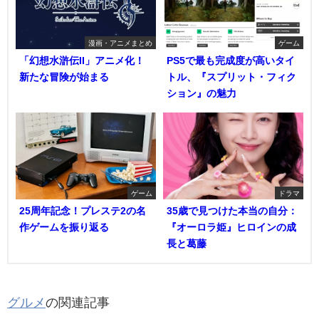
漫画・アニメまとめ
ゲーム
「幻想水滸伝II」アニメ化！
PS5で最も完成度が高いタイ
新たな冒険が始まる
トル、『スプリット・フィク
ション』の魅力
ゲーム
ドラマ
25周年記念！プレステ2の名
35歳で見つけた本当の自分：
作ゲームを振り返る
『オーロラ姫』ヒロインの成
長と葛藤
グルメ
の関連記事