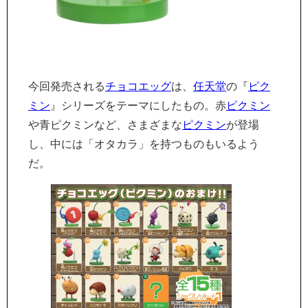
今回発売される
チョコエッグ
は、
任天堂
の『
ピク
ミン
』シリーズをテーマにしたもの。赤
ピクミン
や青ピクミンなど、さまざまな
ピクミン
が登場
し、中には「オタカラ」を持つものもいるよう
だ。