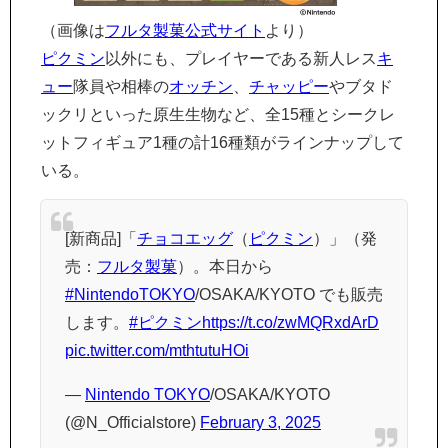
（画像は
フルタ製菓公式サイト
より）
ピクミン
以外にも、プレイヤーである新人レス
キ
ュー
隊員や相棒の
オッチン
、
チャッピー
やブタド
ックリといった原生生物など、全15種とシークレ
ットフィギュア1種の計16種類がラインナップして
いる。
[新商品]「
チョコエッグ
（
ピクミン
）」（発
売：
フルタ製菓
）。本日から
#NintendoTOKYO
/OSAKA/KYOTO でも販売
します。
#ピクミン
https://t.co/zwMQRxdArD
pic.twitter.com/mthtutuHOi
—
Nintendo TOKYO
/OSAKA/KYOTO
(@N_Officialstore)
February 3, 2025