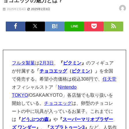
ョコエッグの魅力とは？
2025年2月4日
2025年2月3日
LINE
フルタ製菓
は
2月3日
、
『
ピクミン
』
のフィギュア
が付属する
「
チョコエッグ
（
ピクミン
）」
を全国
で発売する。希望小売価格は税込308円で、
任天堂
オフィシャルストア「
Nintendo
TOKYO
/OSAKA/KYOTO」各店舗でも取り扱いを
開始している。
チョコエッグ
は、卵型のチョコレ
ートの中に玩具が入っているお菓子。これまでに
は
『
どうぶつの森
』
や
『
スーパーマリオブラザー
ズ ワンダー
』
、
『
スプラトゥーン3
』
など、人気作