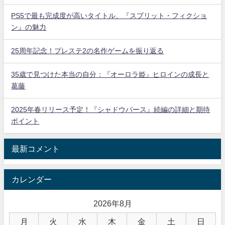
PS5で最も完成度が高いタイトル、『スプリット・フィクショ
ン』の魅力
25周年記念！プレステ2の名作ゲームを振り返る
35歳で見つけた本当の自分：『オーロラ姫』ヒロインの成長と
葛藤
2025年春リリース予定！『シャドウバース』続編の詳細と期待
ポイント
最新コメント
カレンダー
2026年8月
月
火
水
木
金
土
日