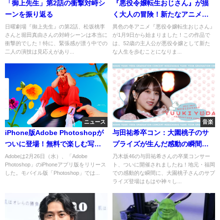
「御上先生」第2話の衝撃対峙シ
『悪役令嬢転生おじさん』が描
ーンを振り返る
く大人の冒険！新たなアニメ体
験の始まり
日曜劇場『御上先生』の第2話、松坂桃李
異色の冬アニメ『悪役令嬢転生おじさん』
さんと堀田真由さんの対峙シーンは本当に
が1月9日から始まりました！この作品で
衝撃的でした！特に、緊張感が漂う中での
は、52歳の主人公が悪役令嬢として新た
二人の演技は見応えがあり...
な人生を歩むことになりま...
ニュース
音楽
iPhone版Adobe Photoshopが
与田祐希卒コン：大園桃子のサ
ついに登場！無料で楽しむ写真
プライズが生んだ感動の瞬間と
編集の新常識
は？
Adobeは2月26日（水）、「Adobe
乃木坂46の与田祐希さんの卒業コンサー
Photoshop」のiPhoneアプリ版をリリース
ト、ついに開催されましたね！地元・福岡
した。モバイル版「Photoshop」では...
での感動的な瞬間に、大園桃子さんのサプ
ライズ登場はもはや神々し...