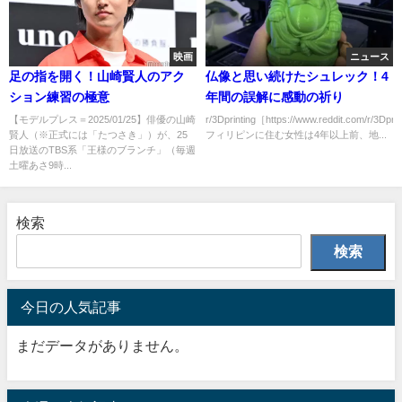
映画
ニュース
足の指を開く！山崎賢人のアク
仏像と思い続けたシュレック！4
ション練習の極意
年間の誤解に感動の祈り
【モデルプレス＝2025/01/25】俳優の山崎
r/3Dprinting［https://www.reddit.com/r/3Dpri
賢人（※正式には「たつさき」）が、25
フィリピンに住む女性は4年以上前、地...
日放送のTBS系「王様のブランチ」（毎週
土曜あさ9時...
検索
検索
今日の人気記事
まだデータがありません。