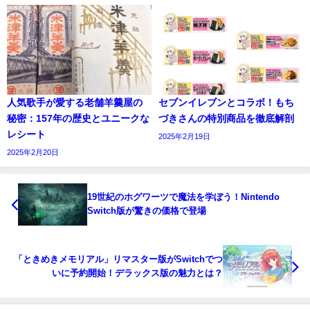
人気歌手が愛する老舗羊羹屋の
セブンイレブンとコラボ！もち
秘密：157年の歴史とユニークな
づきさんの特別商品を徹底解剖
レシート
2025年2月19日
2025年2月20日
19世紀のホグワーツで魔法を学ぼう！Nintendo
Switch版が驚きの価格で登場
「ときめきメモリアル」リマスター版がSwitchでつ
いに予約開始！デラックス版の魅力とは？