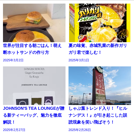
世界が注目する朝ごはん！萌え
夏の味覚、赤城乳業の新作ガリ
断ホットサンドの作り方
ガリ君で楽しむ！
2025年3月2日
2025年3月1日
JOHNSON'S TEA LOUNGEが贈
しゃぶ葉トレンド入り！『ヒル
る新ティーバッグ、魅力を徹底
ナンデス！』が引き起こした誤
解説！
読現象を笑い飛ばそう！
2025年2月27日
2025年2月26日