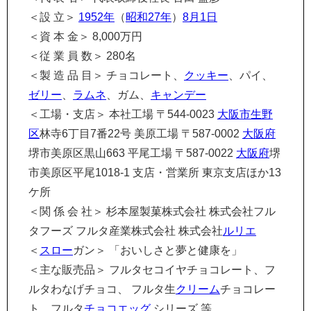
＜設 立＞
1952年
（
昭和27年
）
8月1日
＜資 本 金＞ 8,000万円
＜従 業 員 数＞ 280名
＜製 造 品 目＞ チョコレート、
クッキー
、パイ、
ゼリー
、
ラムネ
、ガム、
キャンデー
＜工場・支店＞ 本社工場 〒544-0023
大阪市
生野
区
林寺6丁目7番22号 美原工場 〒587-0002
大阪府
堺市美原区黒山663 平尾工場 〒587-0022
大阪府
堺
市美原区平尾1018-1 支店・営業所 東京支店ほか13
ケ所
＜関 係 会 社＞ 杉本屋製菓株式会社 株式会社フル
タフーズ フルタ産業株式会社 株式会社
ルリエ
＜
スロー
ガン＞ 「おいしさと夢と健康を」
＜主な販売品＞ フルタセコイヤチョコレート、フ
ルタわなげチョコ、 フルタ生
クリーム
チョコレー
ト、フルタ
チョコエッグ
シリーズ 等