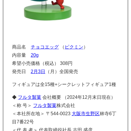
商品名
チョコエッグ
（
ピクミン
）
内容量
20g
希望小売価格（税込） 308円
発売日
2月3日
（月）全国発売
フィギュアは全15種+シークレットフィギュア1種
◆
フルタ製菓
会社概要 （2024年12月末日現在）
＜称 号＞
フルタ製菓
株式会社
＜本社所在地＞ 〒544-0023
大阪市
生野区
林寺6丁
目7番22号
＜代 表 者＞ 代表取締役社長 古田 盛彦