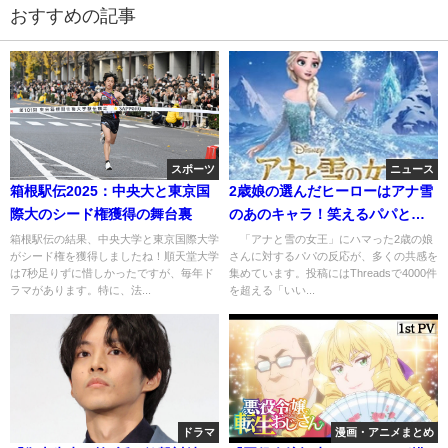
おすすめの記事
スポーツ
ニュース
箱根駅伝2025：中央大と東京国
2歳娘の選んだヒーローはアナ雪
際大のシード権獲得の舞台裏
のあのキャラ！笑えるパパとの
やり取り
箱根駅伝の結果、中央大学と東京国際大学
「アナと雪の女王」にハマった2歳の娘
がシード権を獲得しましたね！順天堂大学
さんに対するパパの反応が、多くの共感を
は7秒足りずに惜しかったですが、毎年ド
集めています。投稿にはThreadsで4000件
ラマがあります。特に、法...
を超える「いい...
ドラマ
漫画・アニメまとめ