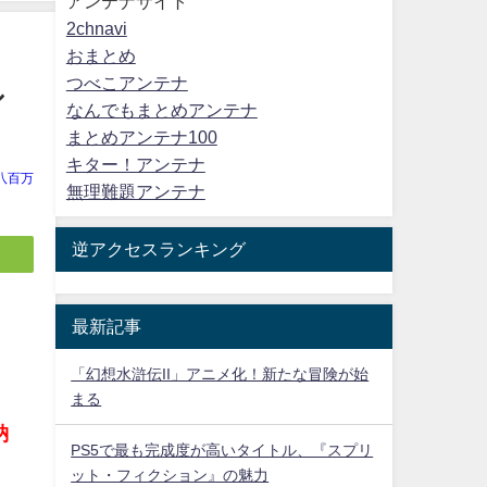
アンテナサイト
2chnavi
おまとめ
つべこアンテナ
シ
なんでもまとめアンテナ
まとめアンテナ100
キター！アンテナ
八百万
無理難題アンテナ
逆アクセスランキング
最新記事
「幻想水滸伝II」アニメ化！新たな冒険が始
まる
納
PS5で最も完成度が高いタイトル、『スプリ
ット・フィクション』の魅力