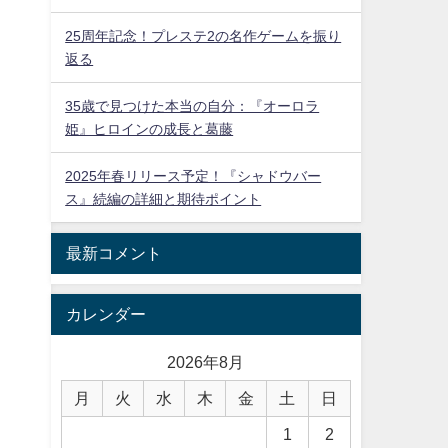
25周年記念！プレステ2の名作ゲームを振り
返る
35歳で見つけた本当の自分：『オーロラ
姫』ヒロインの成長と葛藤
2025年春リリース予定！『シャドウバー
ス』続編の詳細と期待ポイント
最新コメント
カレンダー
2026年8月
月
火
水
木
金
土
日
1
2