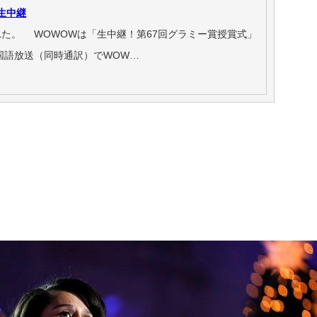
生中継
た。 WOWOWは「生中継！第67回グラミー賞授賞式」
カ国語放送（同時通訳）でWOW…