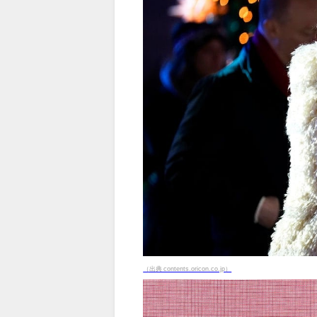
（出典 contents.oricon.co.jp）