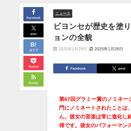
ニュース
Facebook
ビヨンセが歴史を塗り
post
ョンの全貌
2025年1月29日
2025年1月28日
はてブ
Pocket
Facebook
post
Feedly
第67回グラミー賞のノミネー
門にノミネートされたことは
ん。彼女の音楽は常に進化し
得です。彼女のパフォーマン