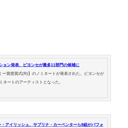
ーション発表、ビヨンセが最多11部門の候補に
ラミー賞授賞式(R)】のノミネートが発表された。ビヨンセが
ミネートのアーティストとなった。
ー・アイリッシュ、サブリナ・カーペンターら9組がパフォ