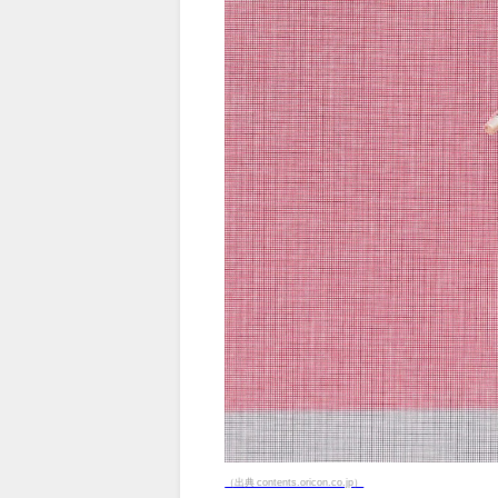
（出典 contents.oricon.co.jp）