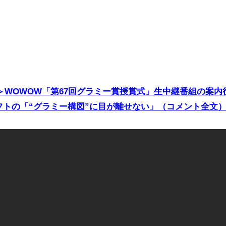
WOWOW「第67回グラミー賞授賞式」生中継番組の案内
フトの「“グラミー構図”に目が離せない」（コメント全文