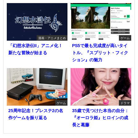
漫画・アニメまとめ
ゲーム
「幻想水滸伝II」アニメ化！
PS5で最も完成度が高いタイ
新たな冒険が始まる
トル、『スプリット・フィク
ション』の魅力
ゲーム
ドラマ
25周年記念！プレステ2の名
35歳で見つけた本当の自分：
作ゲームを振り返る
『オーロラ姫』ヒロインの成
長と葛藤