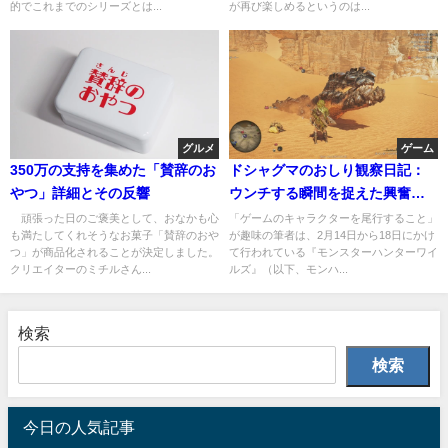
的でこれまでのシリーズとは...
が再び楽しめるというのは...
グルメ
ゲーム
350万の支持を集めた「賛辞のお
ドシャグマのおしり観察日記：
やつ」詳細とその反響
ウンチする瞬間を捉えた興奮の
記録
頑張った日のご褒美として、おなかも心
「ゲームのキャラクターを尾行すること」
も満たしてくれそうなお菓子「賛辞のおや
が趣味の筆者は、2月14日から18日にかけ
つ」が商品化されることが決定しました。
て行われている『モンスターハンターワイ
クリエイターのミチルさん...
ルズ』（以下、モンハ...
検索
検索
今日の人気記事