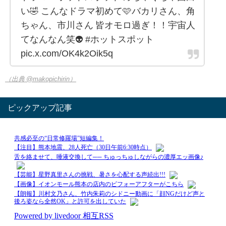
い🤣 こんなドラマ初めて🩷バカリさん、角
ちゃん、市川さん 皆オモロ過ぎ！！宇宙人
てなんなん笑👽 #ホットスポット
pic.x.com/OK4k2Oik5q
（出典 @makopichirin）
ピックアップ記事