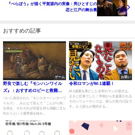
『べらぼう』が描く平賀源内の実像：男ひとすじの
恋と江戸の舞台裏
おすすめの記事
ゲーム
お笑い
野良で楽しむ『モンハンワイル
令和ロマンがM-1連覇！
ズ』：おすすめロビーと救難信
M-1連覇を果たした令和ロマンの漫才は、
まさに圧巻でした！早朝から生披露される
号クエストの活用法
ついに発売された『モンスターハンターワ
そのパフォーマンスは、彼らの実力の証で
イルズ』、みんなで並んで「こんがり肉」
す。もう誰もが期待する...
を焼き、それぞれが武器を持ち強敵に立ち
向かうという連帯感を味わ...