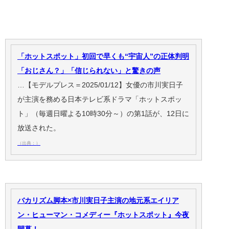
「ホットスポット」初回で早くも“宇宙人”の正体判明
「おじさん？」「信じられない」と驚きの声
…【モデルプレス＝2025/01/12】女優の市川実日子
が主演を務める日本テレビ系ドラマ「ホットスポッ
ト」（毎週日曜よる10時30分～）の第1話が、12日に
放送された。
（出典：）
バカリズム脚本×市川実日子主演の地元系エイリア
ン・ヒューマン・コメディー『ホットスポット』今夜