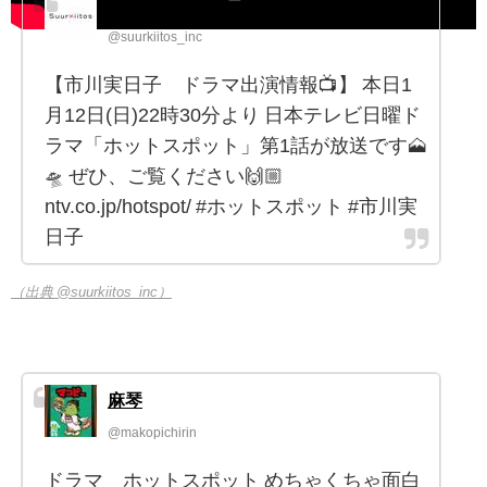
スールキートス
@suurkiitos_inc
【市川実日子 ドラマ出演情報📺】 本日1
月12日(日)22時30分より 日本テレビ日曜ド
ラマ「ホットスポット」第1話が放送です🗻
🛸 ぜひ、ご覧ください🙌🏼
ntv.co.jp/hotspot/ #ホットスポット #市川実
日子
（出典 @suurkiitos_inc）
麻琴
@makopichirin
ドラマ ホットスポット めちゃくちゃ面白