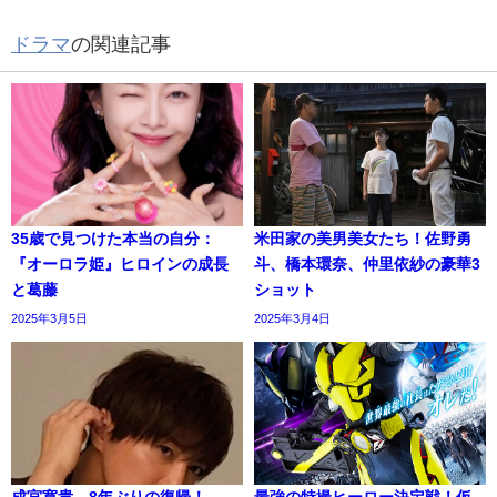
ドラマ
の関連記事
35歳で見つけた本当の自分：
米田家の美男美女たち！佐野勇
『オーロラ姫』ヒロインの成長
斗、橋本環奈、仲里依紗の豪華3
と葛藤
ショット
2025年3月5日
2025年3月4日
成宮寛貴、8年ぶりの復帰！
最強の特撮ヒーロー決定戦！仮