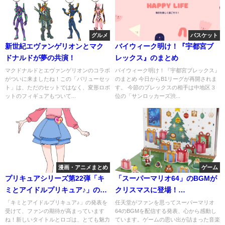
グルメ
バスケット
新世紀エヴァンゲリオンとマク
バイウィーク明け！『宇都宮ブ
ドナルドが夢の共演！
レックス』のまとめ
マクドナルドとエヴァンゲリオンのコラボ
バイウィーク明け！『宇都宮ブレックス』
がついに来ましたね！この「バリューセッ
のまとめ 今日からB1リーグが再開されま
ト」は、ただのセットではなく、変形ロボ
す。 今節のブレックスの相手は中地区３
ットのフィギュアもついて...
位の「サンロッカーズ渋...
漫画・アニメまとめ
ゲーム
プリキュアシリーズ第22弾「キ
「スーパーマリオ64」のBGMが
ミとアイドルプリキュア♪」の最
クリスマスに登場！
新情報とロゴをチェック
NintendoMusicで楽しもう
「キミとアイドルプリキュア♪」の発表を
任天堂がファンを思ってスーパーマリオ
受けて、ファンの期待が高まっています
64のBGMを配信する発表、心から感動し
ね！新しいタイトルとロゴは、とても魅力
ています。ゲームの思い出が詰まった音楽