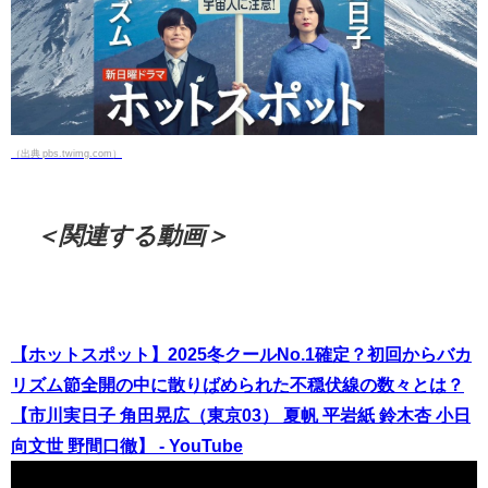
（出典 pbs.twimg.com）
＜関連する動画＞
【ホットスポット】2025冬クールNo.1確定？初回からバカ
リズム節全開の中に散りばめられた不穏伏線の数々とは？
【市川実日子 角田晃広（東京03） 夏帆 平岩紙 鈴木杏 小日
向文世 野間口徹】 - YouTube