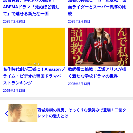
ABEMAドラマ『死ぬほど愛し
面ライダーとスーパー戦隊の比
て』で魅せる新たな一面
較
2025年2月20日
2025年2月15日
名作時代劇が王者に！Amazonプ
教師役に挑戦！広瀬アリスが描
ライム・ビデオの韓国ドラマベ
く新たな学校ドラマの世界
ストランキング
2025年2月13日
2025年2月13日
西城秀樹の長男、そっくりな微笑みで登場！二世タ
レントの魅力とは