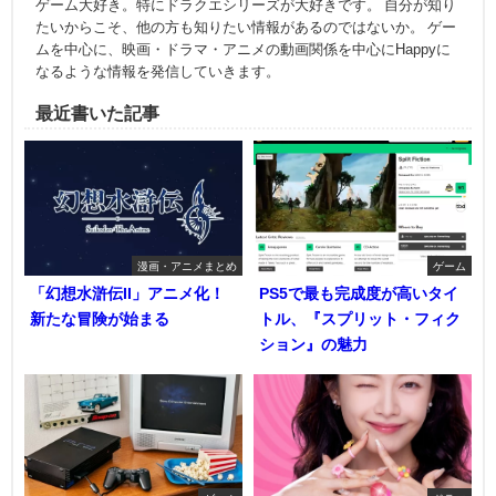
ゲーム大好き。特にドラクエシリーズが大好きです。 自分が知り
たいからこそ、他の方も知りたい情報があるのではないか。 ゲー
ムを中心に、映画・ドラマ・アニメの動画関係を中心にHappyに
なるような情報を発信していきます。
最近書いた記事
漫画・アニメまとめ
ゲーム
「幻想水滸伝II」アニメ化！
PS5で最も完成度が高いタイ
新たな冒険が始まる
トル、『スプリット・フィク
ション』の魅力