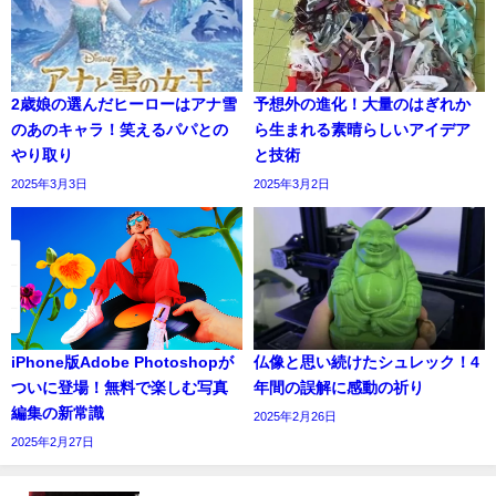
2歳娘の選んだヒーローはアナ雪
予想外の進化！大量のはぎれか
のあのキャラ！笑えるパパとの
ら生まれる素晴らしいアイデア
やり取り
と技術
2025年3月3日
2025年3月2日
iPhone版Adobe Photoshopが
仏像と思い続けたシュレック！4
ついに登場！無料で楽しむ写真
年間の誤解に感動の祈り
編集の新常識
2025年2月26日
2025年2月27日