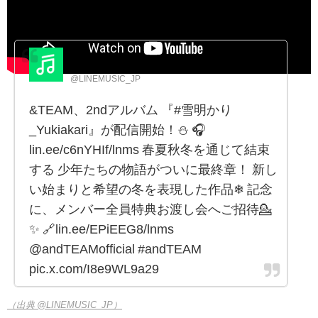
LINE MUSIC
@LINEMUSIC_JP
&TEAM、2ndアルバム 『#雪明かり
_Yukiakari』が配信開始！⛄ 🎧
lin.ee/c6nYHIf/lnms 春夏秋冬を通じて結束
する 少年たちの物語がついに最終章！ 新し
い始まりと希望の冬を表現した作品❄ 記念
に、メンバー全員特典お渡し会へご招待💁
✨ 🔗lin.ee/EPiEEG8/lnms
@andTEAMofficial #andTEAM
pic.x.com/I8e9WL9a29
（出典 @LINEMUSIC_JP）