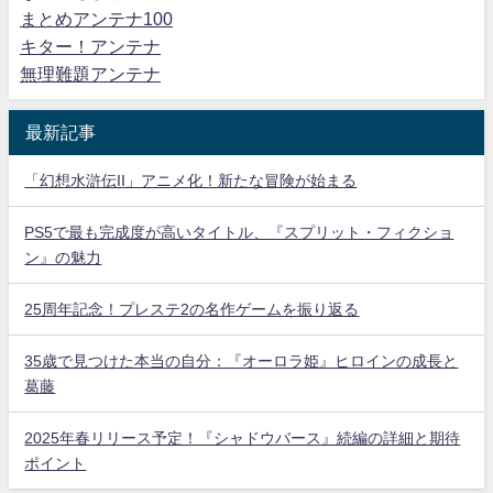
まとめアンテナ100
キター！アンテナ
無理難題アンテナ
最新記事
「幻想水滸伝II」アニメ化！新たな冒険が始まる
PS5で最も完成度が高いタイトル、『スプリット・フィクショ
ン』の魅力
25周年記念！プレステ2の名作ゲームを振り返る
35歳で見つけた本当の自分：『オーロラ姫』ヒロインの成長と
葛藤
2025年春リリース予定！『シャドウバース』続編の詳細と期待
ポイント