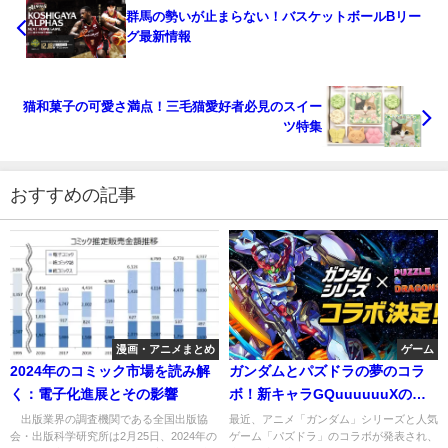
群馬の勢いが止まらない！バスケットボールBリー
グ最新情報
猫和菓子の可愛さ満点！三毛猫愛好者必見のスイー
ツ特集
おすすめの記事
漫画・アニメまとめ
ゲーム
2024年のコミック市場を読み解
ガンダムとパズドラの夢のコラ
く：電子化進展とその影響
ボ！新キャラGQuuuuuuXの魅
力とは
出版業界の調査機関である全国出版協
最近、アニメ「ガンダム」シリーズと人気
会・出版科学研究所は2月25日、2024年の
ゲーム「パズドラ」のコラボが発表され、