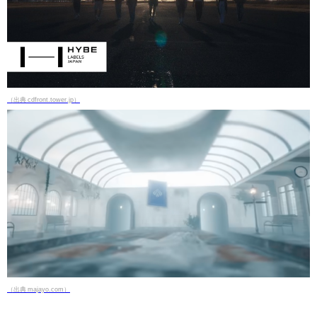
（出典 cdfront.tower.jp）
（出典 majayo.com）