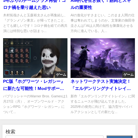
5年ぶりのチームグラメ再会！コ
AI時代を生き抜く！筋肉とスキ
ロナ禍を乗り越えた思い
ルの重要性
木村拓哉さんと玉森裕太さんが再集結し、
AIの進化がすさまじい。このまま人間の仕
『グランメゾン東京』が帰ってきたこと、
事は奪われてしまうのか。文筆家の御田寺
とても嬉しいです！コロナ禍を経ての再共
圭さんは｢AIは人間の知性を陳腐化させる
演には特別な思いが詰まっ...
方向に進んでいる。人...
ゲーム
ゲーム
PC版『ホグワーツ・レガシー』
ネットワークテスト実施決定！
に新たな可能性！Modサポート
「エルデンリングナイトレイ
とクリエイターキット
ン」の魅力とは
パブリッシャーのWarner Bros. Gamesは1
新作『エルデンリングナイトレイン』に関
月27日（月）、オープンワールド・アク
するニュースが飛び込んできました。
ションRPG『ホグワーツ・レガシー』に
2025年の発売に向けて、協力型サバイバ
ついて...
ルアクションとしての新たな...
検索