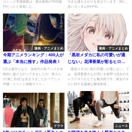
コミック市場規模は、過去最高の7043億
大きな盛り上がりを見せています。特に、
円だったと発表した...
赤いガンダム∀やF91、...
漫画・アニメまとめ
漫画・アニメまとめ
今期アニメランキング：400人が
「黒岩メダカに私の可愛いが通
選ぶ「本当に推す」作品発表！
じない」花澤香菜が彩るヒロイ
ンの魅力
1月も後半となり、放送中の冬アニメが本
「黒岩メダカに私の可愛いが通じない」で
格的に盛り上がってきましたが、皆さん
は、花澤香菜さんが演じる春野つぼみのキ
の“推し作品”は決まりましたか？アニメ・
ャラクターがとても魅力的です。彼女のモ
声優・イベント情報サイト...
ナに対する過激な愛情表現...
ドラマ
ニュース