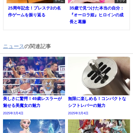
ゲーム
ドラマ
25周年記念！プレステ2の名
35歳で見つけた本当の自分：
作ゲームを振り返る
『オーロラ姫』ヒロインの成
長と葛藤
ニュース
の関連記事
美しさに驚愕！49歳レスラーが
無限に楽しめる！コンパクトな
魅せる美魔女の魅力
シフトレバーの魅力
2025年3月4日
2025年3月4日