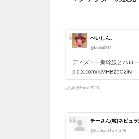
ぺいしん。
@kshin0513
ディズニー新幹線とハロー
pic.x.com/KMHBzeC2iN
（出典 @kshin0513）
チーさん(粒)ネビュ
@XvfDopU4vn3fUP8