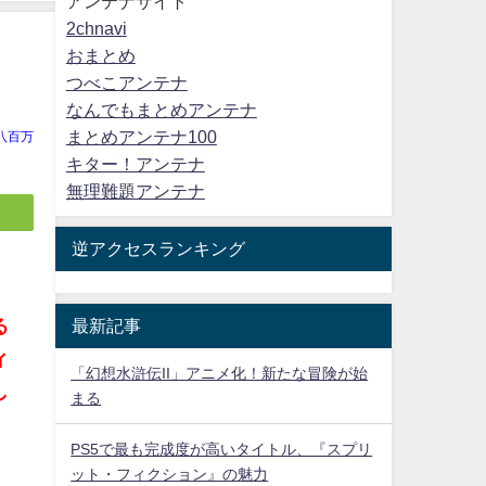
アンテナサイト
2chnavi
おまとめ
つべこアンテナ
なんでもまとめアンテナ
まとめアンテナ100
八百万
キター！アンテナ
無理難題アンテナ
逆アクセスランキング
最新記事
る
ィ
「幻想水滸伝II」アニメ化！新たな冒険が始
し
まる
PS5で最も完成度が高いタイトル、『スプリ
ット・フィクション』の魅力