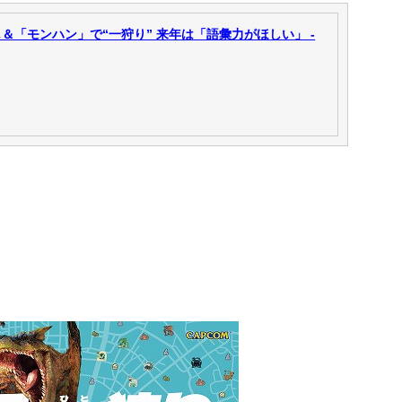
「モンハン」で“一狩り” 来年は「語彙力がほしい」 -