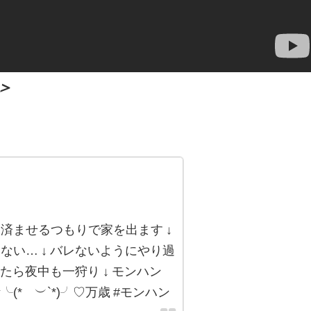
＞
済ませるつもりで家を出ます ↓
ない… ↓ バレないようにやり過
めたら夜中も一狩り ↓ モンハン
(*´︶`*)╯♡万歳 #モンハン