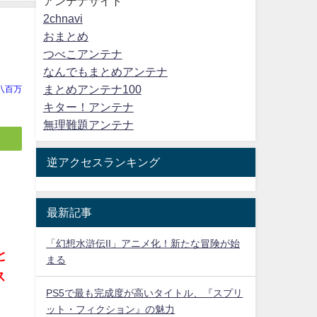
アンテナサイト
2chnavi
おまとめ
つべこアンテナ
なんでもまとめアンテナ
まとめアンテナ100
八百万
キター！アンテナ
無理難題アンテナ
逆アクセスランキング
最新記事
の
「幻想水滸伝II」アニメ化！新たな冒険が始
と
まる
ス
PS5で最も完成度が高いタイトル、『スプリ
ット・フィクション』の魅力