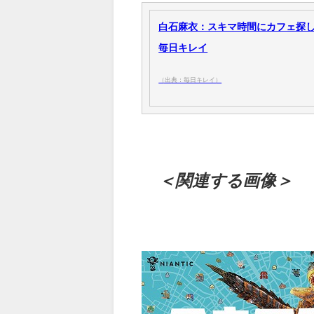
白石麻衣：スキマ時間にカフェ探し＆
毎日キレイ
（出典：毎日キレイ）
＜関連する画像＞