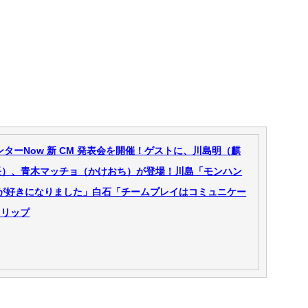
ンターNow 新 CM 発表会を開催！ゲストに、川島明（麒
長）、青木マッチョ（かけおち）が登場！川島「モンハン
滞が好きになりました」白石「チームプレイはコミュニケー
クリップ