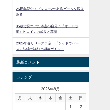
25周年記念！プレステ2の名作ゲームを振り
返る
35歳で見つけた本当の自分：『オーロラ
姫』ヒロインの成長と葛藤
2025年春リリース予定！『シャドウバー
ス』続編の詳細と期待ポイント
最新コメント
カレンダー
2026年8月
月
火
水
木
金
土
日
1
2