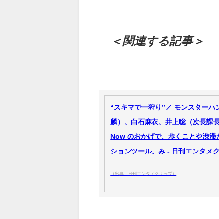
＜関連する記事＞
“スキマで一狩り”／ モンスターハ
麟）、白石麻衣、井上聡（次長課
Now のおかげで、歩くことや渋
ションツール。み - 日刊エンタメ
（出典：日刊エンタメクリップ）