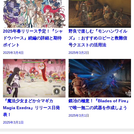
2025年春リリース予定！『シャ
野良で楽しむ『モンハンワイル
ドウバース』続編の詳細と期待
ズ』：おすすめロビーと救難信
ポイント
号クエストの活用法
2025年3月4日
2025年3月2日
『魔法少女まどか☆マギカ
鍛冶の極意！『Blades of Fire』
Magia Exedra』リリース日発
で唯一無二の武器を作成しよう
表！
2025年3月1日
2025年3月1日