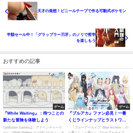
天才の発想！ビニールテープで作る可動式ポケモン
半額セール中！「グラップラー刃牙」のノリで哲学
を楽しもう
おすすめの記事
ゲーム
ゲーム
『While Waiting』：待つことの
『ブルアカ』ファン必見！一番
新たな冒険を体験しよう
くじラインナップとラストワン
賞の詳細発表
Optillusion Gamesは、アドベンチャーゲ
『ブルーアーカイブ -Blue Archive-』の
ーム『While Waiting -ただ待つゲーム-』を
一番くじ「一番くじ ブルーアーカイブ