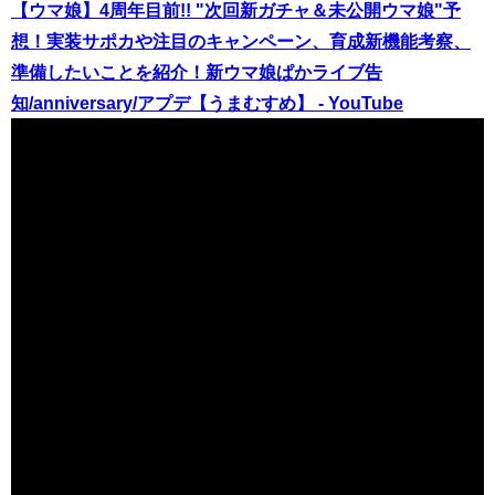
【ウマ娘】4周年目前!! "次回新ガチャ＆未公開ウマ娘"予
想！実装サポカや注目のキャンペーン、育成新機能考察、
準備したいことを紹介！新ウマ娘ぱかライブ告
知/anniversary/アプデ【うまむすめ】 - YouTube
（出典 Youtube）