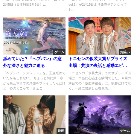
2月5日（日本時間2月6日）...
vol.2」が2月15日より発売予定となって
お...
ゲーム
お笑い
舐めていた？『ヘブバン』の意
トニセンの仮装大賞サプライズ
外な深さと魅力に迫る
出場！共演の裏話と感動エピソ
ード
『ヘブンバーンズレッド』を、正直舐めて
トニセンの「仮装大賞」でのサプライズ出
いたかもしれない。 ちょっと前に第一章
場は、本当に心温まる瞬間でした。今回の
から第三章までの序盤をプレイしたんだけ
舞台での「仮面舞踏会」は、観客だけでな
ど、心のどこかで「まぁこ...
く、一緒に出演した香取慎...
映画
ゲーム