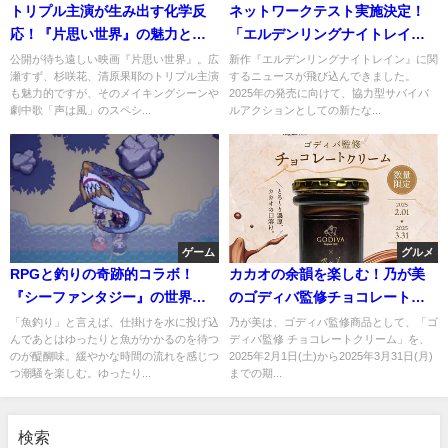
トリプル主演が生み出す化学反
ネットワークテスト実施決定！
応！『片思い世界』の魅力と見
「エルデンリングナイトレイ
どころ
ン」の魅力とは
公開が待ち遠しい映画『片思い世界』。広
新作『エルデンリングナイトレイン』に関
瀬すず、杉咲花、清原果耶のトリプル主演
するニュースが飛び込んできました。
も魅力的ですが、そのメイキングシーンや
2025年の発売に向けて、協力型サバイバ
劇中歌「声は風」のスペシ...
ルアクションとしての新たな...
ゲーム
グルメ
RPGと釣りの奇跡的コラボ！
カカオの余韻を楽しむ！乃が美
『シーファンタジー』の世界を
のゴディバ監修チョコレートク
探る
リームレビュー
「魚釣り」と言えば、仕掛けを水に投げ込
乃が美は、ゴディバ監修商品として、「ゴ
んであとはゆったりと魚がかかるのを待つ
ディバ監修 チョコレートクリーム」を、
のが醍醐味。緩やかな時間の流れを感じつ
2025年2月1日(土)から2025年3月31日(月)
つ潮騒を楽しむ。ゆったり...
までの期...
検索