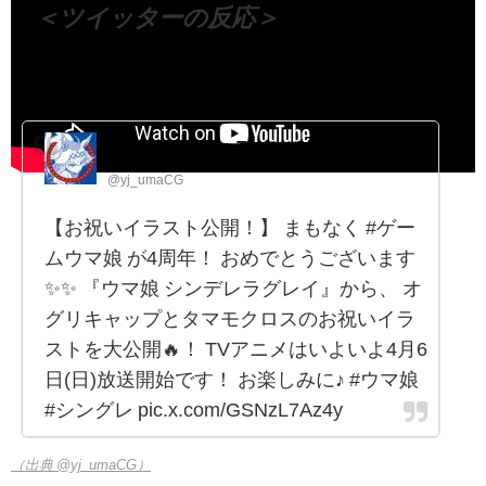
＜ツイッターの反応＞
ウマ娘 シンデレラグレイ公式アカウント
@yj_umaCG
【お祝いイラスト公開！】 まもなく #ゲー
ムウマ娘 が4周年！ おめでとうございます
✨✨ 『ウマ娘 シンデレラグレイ』から、 オ
グリキャップとタマモクロスのお祝いイラ
ストを大公開🔥！ TVアニメはいよいよ4月6
日(日)放送開始です！ お楽しみに♪ #ウマ娘
#シングレ pic.x.com/GSNzL7Az4y
（出典 @yj_umaCG）