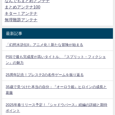
なんでもまとめアンテナ
まとめアンテナ100
キター！アンテナ
無理難題アンテナ
最新記事
「幻想水滸伝II」アニメ化！新たな冒険が始まる
PS5で最も完成度が高いタイトル、『スプリット・フィクショ
ン』の魅力
25周年記念！プレステ2の名作ゲームを振り返る
35歳で見つけた本当の自分：『オーロラ姫』ヒロインの成長と
葛藤
2025年春リリース予定！『シャドウバース』続編の詳細と期待
ポイント