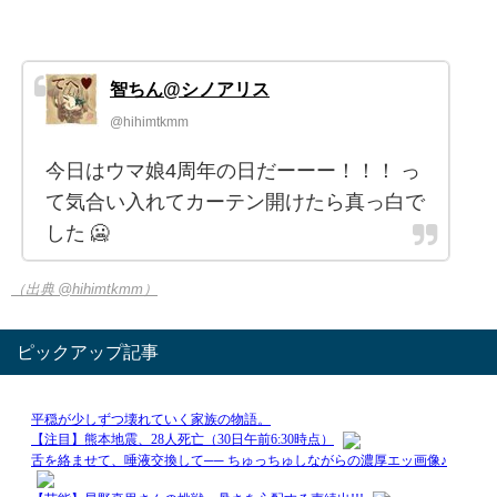
智ちん@シノアリス
@hihimtkmm
今日はウマ娘4周年の日だーーー！！！ っ
て気合い入れてカーテン開けたら真っ白で
した 🥶
（出典 @hihimtkmm）
ピックアップ記事