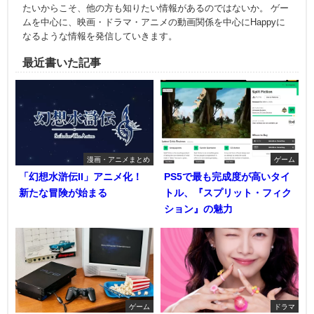
たいからこそ、他の方も知りたい情報があるのではないか。 ゲー
ムを中心に、映画・ドラマ・アニメの動画関係を中心にHappyに
なるような情報を発信していきます。
最近書いた記事
漫画・アニメまとめ
ゲーム
「幻想水滸伝II」アニメ化！
PS5で最も完成度が高いタイ
新たな冒険が始まる
トル、『スプリット・フィク
ション』の魅力
ゲーム
ドラマ