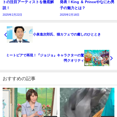
トの注目アーティストを徹底解
発表！King ＆ Princeやなにわ男
説！
子の魅力とは？
2025年2月22日
2025年2月18日
小泉進次郎氏、猫カフェでの癒しのひととき
ミートピアで再現！『ジョジョ』キャラクターの驚
愕クオリティ
おすすめの記事