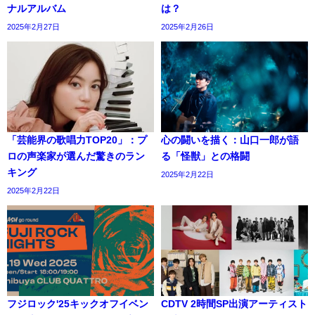
ナルアルバム
は？
2025年2月27日
2025年2月26日
「芸能界の歌唱力TOP20」：プ
心の闘いを描く：山口一郎が語
ロの声楽家が選んだ驚きのラン
る「怪獣」との格闘
キング
2025年2月22日
2025年2月22日
フジロック'25キックオフイベン
CDTV 2時間SP出演アーティスト