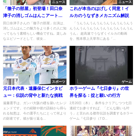
ニュース
ニュース
「徹子の部屋」初登場！田口奈
これが本当のはげしく同意！イ
津子の消しゴムはんこアートの
ルカのうなずきメカニズム解説
世界
田口奈津子さんの「徹子の部屋」出演は、
「うんうんうんうんうんうんうんうんう
消しゴムはんこの魅力をより多くの人に知
んうんうんうんうんうんうんうんうんうん
ってもらう素晴らしい機会ですね。楽しみ
うん」 超高速でうなずくイルカの動画
なエピソードとして、彼女...
を、熊本県上天草市にある「...
スポーツ
ゲーム
元日本代表・遠藤保仁インタビ
ホラーゲーム『七日参り』の世
ュー：伝説の背中と新たな挑戦
界を探る：掟と願いの行方
遠藤選手は、ガンバ大阪の礎を築いたレジ
2月20日（木）、条件をクリアしつつ七日
ェンドです。その経験や彼の語録から得ら
連続でお参りすれば、「どんな願いも叶
れる知恵は、今の選手たちにとって何より
う」と言われる都市伝説を調査するホラー
の財産です。彼が振り返る...
ゲーム『七日参り（7 D...