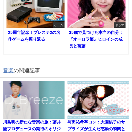
ゲーム
ドラマ
25周年記念！プレステ2の名
35歳で見つけた本当の自分：
作ゲームを振り返る
『オーロラ姫』ヒロインの成
長と葛藤
音楽
の関連記事
川島明の新たな音楽の旅：藤井
与田祐希卒コン：大園桃子のサ
隆プロデュースの期待のオリジ
プライズが生んだ感動の瞬間と