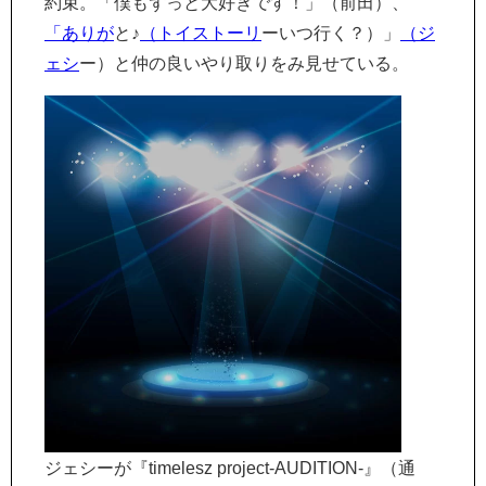
約束。「僕もずっと大好きです！」（前田）、
「ありが
と♪
（トイストーリ
ーいつ行く？）」
（ジ
ェシ
ー）と仲の良いやり取りをみ見せている。
ジェシーが『timelesz project‐AUDITION‐』（通