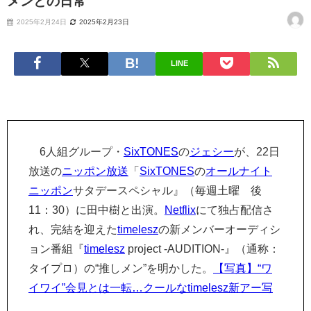
メンとの日常
2025年2月24日
2025年2月23日
LINE
6人組グループ・
SixTONES
の
ジェシー
が、22日
放送の
ニッポン放送
「
SixTONES
の
オールナイト
ニッポン
サタデースペシャル』（毎週土曜 後
11：30）に田中樹と出演。
Netflix
にて独占配信さ
れ、完結を迎えた
timelesz
の新メンバーオーディシ
ョン番組『
timelesz
project -AUDITION-』（通称：
タイプロ）の“推しメン”を明かした。
【写真】“ワ
イワイ”会見とは一転…クールなtimelesz新アー写