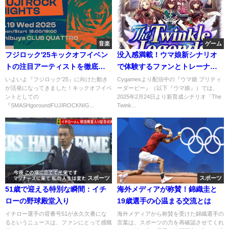
音楽
ゲーム
フジロック'25キックオフイベン
没入感満載！ウマ娘新シナリオ
トの注目アーティストを徹底解
で体験するファンとトレーナー
説！
の物語
いよいよ『フジロック'25』に向けた動き
Cygamesより配信中の『ウマ娘 プリティ
が活発になってきました！キックオフイベ
ーダービー』（以下『ウマ娘』）では、
ントとしての
2025年2月24日より新育成シナリオ「The
『SMASHgoroundFUJIROCKNIG...
Twink...
スポーツ
スポーツ
51歳で迎える特別な瞬間：イチ
海外メディアが称賛！錦織圭と
ローの野球殿堂入り
19歳選手の心温まる交流とは
イチロー選手の背番号51が永久欠番にな
海外メディアから称賛を受けた錦織選手の
るというニュースは、ファンにとって感慨
言葉は、スポーツの力を再確認させてくれ