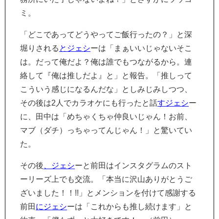
ミ。
「どこであってどうやってご飯行ったの？」と深
堀りされる
とジェシ
ーは「まぁいいじゃないそこ
は。だって俺だよ？俺は誰でもつながるから。連
絡して『俺は推しだよ』と」と報告。「推しって
こういう感じになるんだな」としみじみしつつ、
その後は2人でカラオケにも行ったと話
すジェシ
ー
に、田中は「めちゃくちゃ仲良いじゃん！お前、
マブ（ダチ）っちゃってんじゃん！」と驚いてい
た。
その後
、ジェシ
ーと前田はインスタグラムのスト
ーリーズ上でも交流。「本当に沢山ありがとうご
ざいました！！!!」とメンションを付けて感謝する
前田
にジェシ
ーは「これからも推し続けます」と