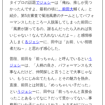
タイプロの話題
でジェシ
ーは「俺ね、推しが見つ
かったんですよ。最初の頃に
。前田大
輔くん」と
紹介。第5次審査で菊池風磨のチームとしてパフォ
ーマンスしたところ一人脱落してしまった前田に
「風磨が謝ってるの。謝るんだったら入れれば良
いじゃない！なんで入れないんだよ～」と感情移
入しまく
るジェシ
ーに、田中は「お前、いい視聴
者だね～」と思わず感心した。
普段、前田を「前っちゃん」と呼んでいるとい
う
ジェシ
ーは、「人柄の良さ。パフォーマンスも大
事なんだけど、仲間探しと言うことで大事じゃな
い。もうにじみ出てたもん」とその魅力を熱弁。
直接、前田とは対面し「めっちゃいい子だった」
とい
うジェシ
ーに、田中は「前っちゃんと直接会
ったことあるってなに？だって受かってない…事
務所にいた子じゃないよね？」とさすがにツッコ