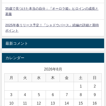
35歳で見つけた本当の自分：『オーロラ姫』ヒロインの成長と
葛藤
2025年春リリース予定！『シャドウバース』続編の詳細と期待
ポイント
最新コメント
カレンダー
2026年8月
月
火
水
木
金
土
日
1
2
3
4
5
6
7
8
9
10
11
12
13
14
15
16