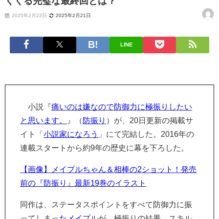
くくる完璧な最終回とは？
2025年2月22日
2025年2月21日
LINE
小説『
痛いのは嫌なので防御力に極振りしたい
と思います。
』（
防振り
）が、20日更新の掲載サ
イト「
小説家になろう
」にて完結した。2016年の
連載スタートから約9年の歴史に幕を下ろした。
【画像】メイプルちゃん＆相棒の2ショット！発売
前の『防振り』最新19巻のイラスト
同作は、ステータスポイントをすべて防御力に振
ってしまっ
たメイプ
ルが、極振りの結果、スキル