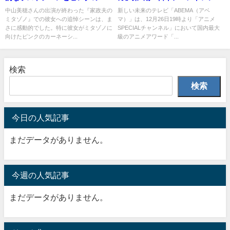
ーネーション
大賞2024を振り返る
中山美穂さんの出演が終わった『家政夫の
新しい未来のテレビ「ABEMA（アベ
ミタゾノ』での彼女への追悼シーンは、ま
マ）」は、12月26日19時より「アニメ
さに感動的でした。特に彼女がミタゾノに
SPECIALチャンネル」において国内最大
向けたピンクのカーネーシ...
級のアニメアワード「...
検索
検索
今日の人気記事
まだデータがありません。
今週の人気記事
まだデータがありません。