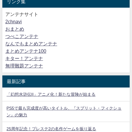
リンク集
アンテナサイト
2chnavi
おまとめ
つべこアンテナ
なんでもまとめアンテナ
まとめアンテナ100
キター！アンテナ
無理難題アンテナ
最新記事
「幻想水滸伝II」アニメ化！新たな冒険が始まる
PS5で最も完成度が高いタイトル、『スプリット・フィクショ
ン』の魅力
25周年記念！プレステ2の名作ゲームを振り返る