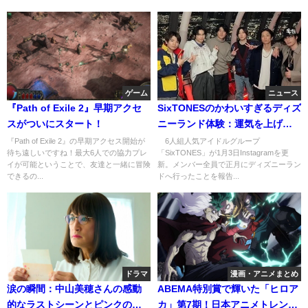
ゲーム
ニュース
『Path of Exile 2』早期アクセ
SixTONESのかわいすぎるディズ
スがついにスタート！
ニーランド体験：運気を上げる
瞬間を共有！
『Path of Exile 2』の早期アクセス開始が
6人組人気アイドルグループ
待ち遠しいですね！最大6人での協力プレ
「SixTONES」が1月3日Instagramを更
イが可能ということで、友達と一緒に冒険
新。メンバー全員で正月にディズニーラン
できるの...
ドへ行ったことを報告...
ドラマ
漫画・アニメまとめ
涙の瞬間：中山美穂さんの感動
ABEMA特別賞で輝いた「ヒロア
的なラストシーンとピンクのカ
カ」第7期！日本アニメトレンド