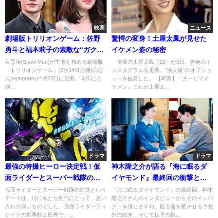
映画
ニュース
劇場版トリリオンゲーム：佐野
驚愕の変身！土屋太鳳が見せた
勇斗と福本莉子の素敵な“ガクリ
イケメン姿の秘密
ン”コンビプレイ
目黒蓮(Snow Man)が主演を務める劇場版
俳優の土屋太鳳（29）が9日、自身のイ
「トリリオンゲーム」(2月14日公開)の公
ンスタグラムを更新。“別人級”のオフショ
式Instagramが1月25日に更新。同作に出
ットを披露した。 【写真】「まーじでイ
演...
ケメン」これが土屋太...
ドラマ
ドラマ
最強の特撮ヒーロー決定戦！仮
神木隆之介が語る『海に眠るダ
面ライダーとスーパー戦隊の比
イヤモンド』最終回の衝撃と感
較
動
仮面ライダーとスーパー戦隊の対決という
『海に眠るダイヤモンド』の最終回、神木
テーマは、特に私たち世代にとって、思い
隆之介さんのインタビューからそのインパ
入れの深いものでした。仮面ライダーディ
クトを感じますね。観る者を驚かせる予想
ケイドの世界観は圧巻で、...
外の結末、そして鉄平の告...