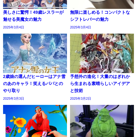
美しさに驚愕！49歳レスラーが
無限に楽しめる！コンパクトな
魅せる美魔女の魅力
シフトレバーの魅力
2025年3月4日
2025年3月4日
2歳娘の選んだヒーローはアナ雪
予想外の進化！大量のはぎれか
のあのキャラ！笑えるパパとの
ら生まれる素晴らしいアイデア
やり取り
と技術
2025年3月3日
2025年3月2日