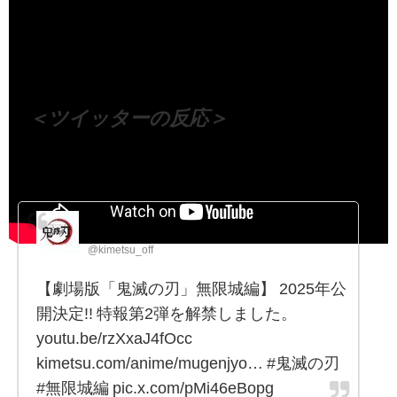
（出典 Youtube）
＜ツイッターの反応＞
鬼滅の刃公式
@kimetsu_off
【劇場版「鬼滅の刃」無限城編】 2025年公
開決定!! 特報第2弾を解禁しました。
youtu.be/rzXxaJ4fOcc
kimetsu.com/anime/mugenjyo… #鬼滅の刃
#無限城編 pic.x.com/pMi46eBopg