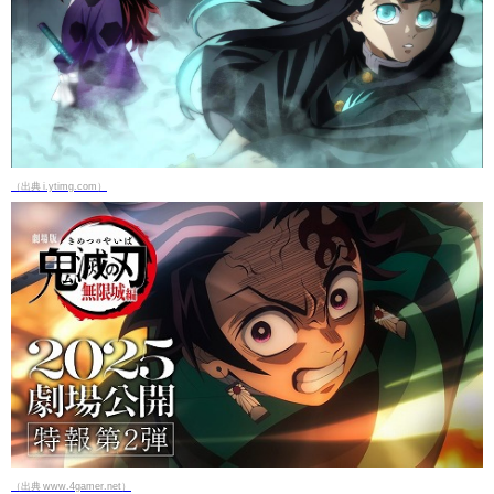
（出典 i.ytimg.com）
（出典 www.4gamer.net）