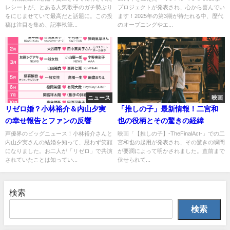
レシートが、とある人気歌手のガチ勢ぶり
プロジェクトが発表され、心から喜んでい
をにじませていて最高だと話題に。この投
ます！2025年の第3期が待たれる中、歴代
稿は注目を集め、記事執筆...
のオープニングやエ...
ニュース
映画
リゼロ婚？小林裕介＆内山夕実
「推しの子」最新情報！二宮和
の幸せ報告とファンの反響
也の役柄とその驚きの経緯
声優界のビッグニュース！小林裕介さんと
映画「【推しの子】-TheFinalAct-」での二
内山夕実さんの結婚を知って、思わず笑顔
宮和也の起用が発表され、その驚きの瞬間
になりました。お二人が「リゼロ」で共演
が要潤によって明かされました。直前まで
されていたことは知ってい...
伏せられて...
検索
検索