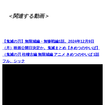
＜関連する動画＞
【鬼滅の刃】無限城編・無惨戦編1話。2024年12月9日
（月）映画公開日決定か。鬼滅まとめ【きめつのやいば】
（鬼滅の刃 柱稽古編 無限城編 アニメ きめつのやいば 1話
フル、シック