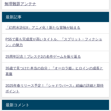
無理難題アンテナ
最新記事
「幻想水滸伝II」アニメ化！新たな冒険が始まる
PS5で最も完成度が高いタイトル、『スプリット・フィクショ
ン』の魅力
25周年記念！プレステ2の名作ゲームを振り返る
35歳で見つけた本当の自分：『オーロラ姫』ヒロインの成長と
葛藤
2025年春リリース予定！『シャドウバース』続編の詳細と期待
ポイント
最新コメント