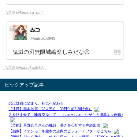
（出典 @kimetsu_off）
みつ
@mitsuko3949
鬼滅の刃無限城編楽しみだな😌
（出典 @mitsuko3949）
ピックアップ記事