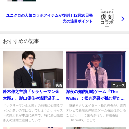
ユニクロの人気コラボアイテムが復刻！12月20日発
売の注目ポイント
おすすめの記事
映画
ニュース
鈴木伸之主演『サラリーマン金
深夜の知的戦略ゲーム『The
太郎』、影山優佳や浅野温子の
Walls』：松丸亮吾が挑む新たな
出演で話題沸騰！
頭脳戦
『サラリーマン金太郎』の発表に心躍るフ
謎解きクリエイター・松丸亮吾が、読売
ァンが多いのではないでしょうか。キャス
テレビで新感覚体験型ゲーム番組仕掛ける
トの顔ぶれが本当に豪華で、特に影山優佳
ことが、5日に発表された。特別番組
さんの活躍に注目したいで...
『The Walls』として...