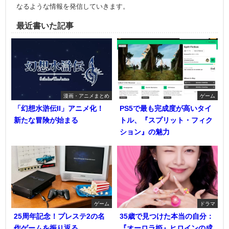
なるような情報を発信していきます。
最近書いた記事
漫画・アニメまとめ
ゲーム
「幻想水滸伝II」アニメ化！
PS5で最も完成度が高いタイ
新たな冒険が始まる
トル、『スプリット・フィク
ション』の魅力
ゲーム
ドラマ
25周年記念！プレステ2の名
35歳で見つけた本当の自分：
作ゲームを振り返る
『オーロラ姫』ヒロインの成