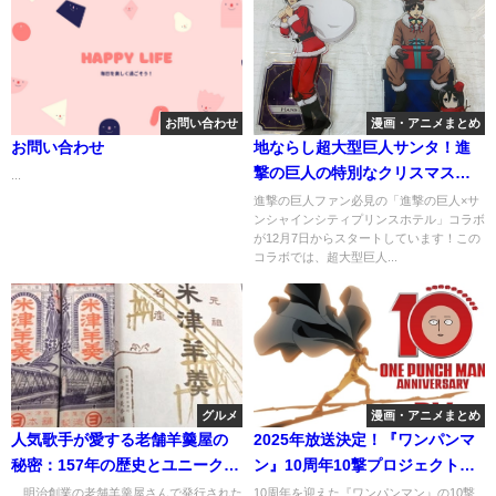
お問い合わせ
漫画・アニメまとめ
お問い合わせ
地ならし超大型巨人サンタ！進
撃の巨人の特別なクリスマスイ
...
ベント
進撃の巨人ファン必見の「進撃の巨人×サ
ンシャインシティプリンスホテル」コラボ
が12月7日からスタートしています！この
コラボでは、超大型巨人...
グルメ
漫画・アニメまとめ
人気歌手が愛する老舗羊羹屋の
2025年放送決定！『ワンパンマ
秘密：157年の歴史とユニークな
ン』10周年10撃プロジェクトの
レシート
すべて
明治創業の老舗羊羹屋さんで発行された
10周年を迎えた『ワンパンマン』の10撃