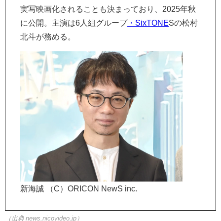
実写映画化されることも決まっており、2025年秋
に公開。主演は6人組グループ
・SixTONE
Sの松村
北斗が務める。
新海誠 （C）ORICON NewS inc.
（出典 news.nicovideo.jp）