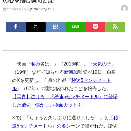
の心を掴む瞬間とは
2025年2月21日
2025年2月20日
LINE
映画『
君の名は。
』（2016年）、『
天気の子
』
（19年）などで知られる
新海誠
監督が19日、自身
のXを更新し、自身の作品『
秒速5センチメート
ル
』（07年）の聖地を訪れたことを報告した。
【写真】泣ける…『秒速5センチメートル』に登場
した踏切 懐かしい場面カットも
Xでは「ちょっと久しぶりに通りました！」と
『秒
速5センチメート
ル』
の名シー
ンで描かれた、踏切