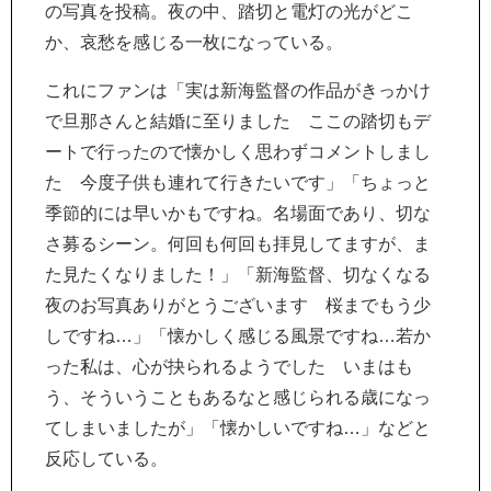
の写真を投稿。夜の中、踏切と電灯の光がどこ
か、哀愁を感じる一枚になっている。
これにファンは「実は新海監督の作品がきっかけ
で旦那さんと結婚に至りました ここの踏切もデ
ートで行ったので懐かしく思わずコメントしまし
た 今度子供も連れて行きたいです」「ちょっと
季節的には早いかもですね。名場面であり、切な
さ募るシーン。何回も何回も拝見してますが、ま
た見たくなりました！」「新海監督、切なくなる
夜のお写真ありがとうございます 桜までもう少
しですね…」「懐かしく感じる風景ですね…若か
った私は、心が抉られるようでした いまはも
う、そういうこともあるなと感じられる歳になっ
てしまいましたが」「懐かしいですね…」などと
反応している。