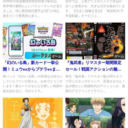
あなたの思い出のアニメ
2025年の全国都道府県対抗男子駅伝は、
近年では、人気アニメのリメイク作品が
青学勢の素晴らしいパフォーマンスが光り
次々と発表され、大きな注目を集めていま
ました。特に黒田朝日選手は7区での8人
す。 【大きい画像を見る】『BLEACH 千
抜きという驚異的な走り...
年血戦篇』キービジュ...
ゲーム
ゲーム
「幻のいる島」新カード一挙公
『鬼武者』リマスター期間限定
開！ミュウexからプテラexまで
セール！戦国アクションの魅力
徹底レビュー
を再発見
新パック「幻のいる島」の登場を心待ちに
初代『鬼武者』リマスター版が50％オフ
していたファンの皆さん、おめでとうござ
で手に入るこのチャンス、見逃せません！
います！新カードがもたらす新しい戦術や
あの懐かしい戦国時代のアクションが、最
組み合わせに、今からドキ...
新のグラフィックとサウン...