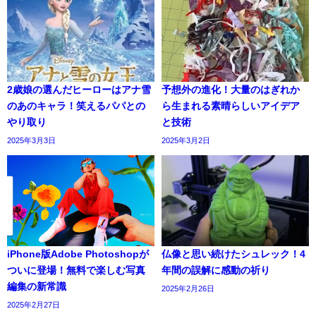
2歳娘の選んだヒーローはアナ雪
予想外の進化！大量のはぎれか
のあのキャラ！笑えるパパとの
ら生まれる素晴らしいアイデア
やり取り
と技術
2025年3月3日
2025年3月2日
iPhone版Adobe Photoshopが
仏像と思い続けたシュレック！4
ついに登場！無料で楽しむ写真
年間の誤解に感動の祈り
編集の新常識
2025年2月26日
2025年2月27日