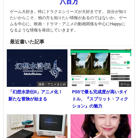
八百万
ゲーム大好き。特にドラクエシリーズが大好きです。 自分が知り
たいからこそ、他の方も知りたい情報があるのではないか。 ゲー
ムを中心に、映画・ドラマ・アニメの動画関係を中心にHappyに
なるような情報を発信していきます。
最近書いた記事
漫画・アニメまとめ
ゲーム
「幻想水滸伝II」アニメ化！
PS5で最も完成度が高いタイ
新たな冒険が始まる
トル、『スプリット・フィク
ション』の魅力