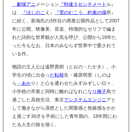
劇場アニ
メーション
『秒速５センチメート
ル』
は、
『ほしのこ
え』
『雲のむこう、約束の場
所』
に続く、新海氏の3作目の商業公開作品として2007
年に公開。映像美、音楽、特徴的なセリフで編ま
れた詩的な世界観が人気を呼び、公開から18年た
った今もなお、日本のみならず世界中で愛されて
いる作。
物語の主人公は遠野貴樹（とおの・たかき）。小
学生の頃に出会っ
た転校
生・篠原明里（しのは
ら
・あか
り）と心を通わせたみずみずしい日々、
小学校の卒業と同時に離ればなれにな
り種子
島で
過ごした高校生活、東京
でシステムエンジニ
アと
して働きながら漠然とした閉塞感と焦燥感をかか
え過ごす30才を手前にした青年期の、18年間にわ
たる人生の旅を描く。