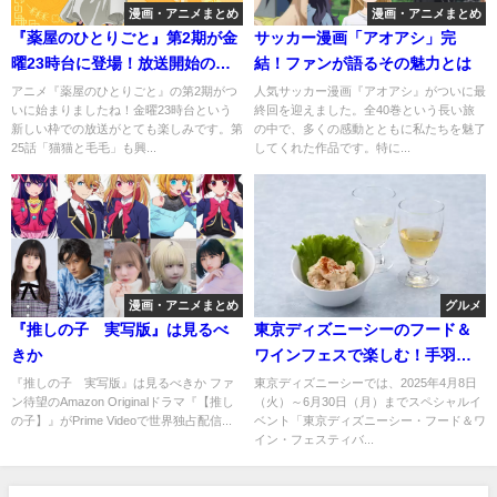
漫画・アニメまとめ
漫画・アニメまとめ
『薬屋のひとりごと』第2期が金
サッカー漫画「アオアシ」完
曜23時台に登場！放送開始の最
結！ファンが語るその魅力とは
新情報と見どころ
アニメ『薬屋のひとりごと』の第2期がつ
人気サッカー漫画『アオアシ』がついに最
いに始まりましたね！金曜23時台という
終回を迎えました。全40巻という長い旅
新しい枠での放送がとても楽しみです。第
の中で、多くの感動とともに私たちを魅了
25話「猫猫と毛毛」も興...
してくれた作品です。特に...
漫画・アニメまとめ
グルメ
『推しの子 実写版』は見るべ
東京ディズニーシーのフード＆
きか
ワインフェスで楽しむ！手羽餃
子と海老マヨの絶妙ペアリング
『推しの子 実写版』は見るべきか ファ
東京ディズニーシーでは、2025年4月8日
ン待望のAmazon Originalドラマ『【推し
（火）～6月30日（月）までスペシャルイ
の子】』がPrime Videoで世界独占配信...
ベント「東京ディズニーシー・フード＆ワ
イン・フェスティバ...