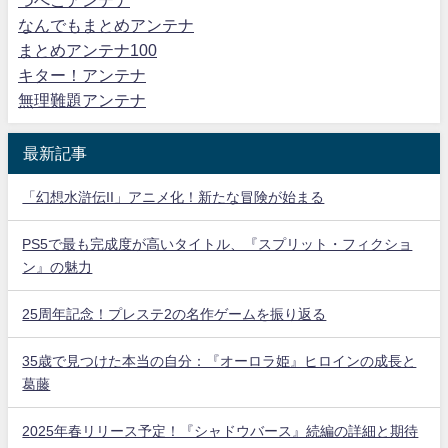
つべこアンテナ
なんでもまとめアンテナ
まとめアンテナ100
キター！アンテナ
無理難題アンテナ
最新記事
「幻想水滸伝II」アニメ化！新たな冒険が始まる
PS5で最も完成度が高いタイトル、『スプリット・フィクショ
ン』の魅力
25周年記念！プレステ2の名作ゲームを振り返る
35歳で見つけた本当の自分：『オーロラ姫』ヒロインの成長と
葛藤
2025年春リリース予定！『シャドウバース』続編の詳細と期待