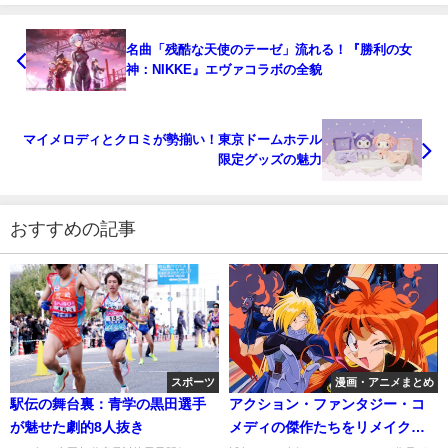
名曲「残酷な天使のテーゼ」流れる！『勝利の女
神：NIKKE』エヴァコラボの全貌
マイメロディとクロミが勢揃い！東京ドームホテル
限定グッズの魅力
おすすめの記事
スポーツ
漫画・アニメまとめ
駅伝の舞台裏：青学の黒田選手
アクション・ファンタジー・コ
が魅せた劇的8人抜き
メディの傑作たちをリメイク！