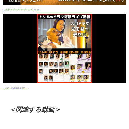
（出典 ssl-cache.stream.ne.jp）
（出典 i.ytimg.com）
＜関連する動画＞