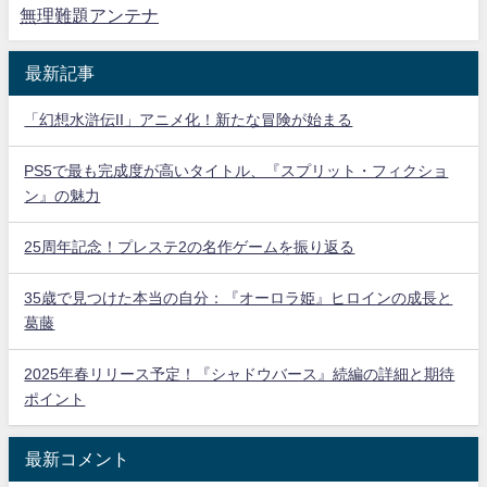
無理難題アンテナ
最新記事
「幻想水滸伝II」アニメ化！新たな冒険が始まる
PS5で最も完成度が高いタイトル、『スプリット・フィクショ
ン』の魅力
25周年記念！プレステ2の名作ゲームを振り返る
35歳で見つけた本当の自分：『オーロラ姫』ヒロインの成長と
葛藤
2025年春リリース予定！『シャドウバース』続編の詳細と期待
ポイント
最新コメント