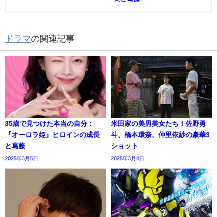
ドラマ
の関連記事
35歳で見つけた本当の自分：
米田家の美男美女たち！佐野勇
『オーロラ姫』ヒロインの成長
斗、橋本環奈、仲里依紗の豪華3
と葛藤
ショット
2025年3月5日
2025年3月4日