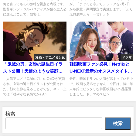
何と言ってもその独特な視点と表現です。
が、「まぐろと寒ぶり」フェアを2月7日
監督ギンツ・ジルバロディスが猫を主人公
から数量・期間限定で実施します。「ふり
に選んだことで、観客は...
塩熟成中とろ（一貫）」を...
漫画・アニメまとめ
ドラマ
「鬼滅の刃」玄弥の誕生日イラ
韓国映画ファン必見！Netflixと
スト公開！天使のような笑顔に
U-NEXT最新のオススメタイトル
ファン歓喜
を紹介
人気アニメ『鬼滅の刃』の公式Xが更新
最近、韓国ドラマの人気が高まっている中
され、玄弥の誕生日イラストが公開され
で、映画も見逃せません！今回は、特に年
た。顔の玄弥を見ることができ、ネット上
末年始にピッタリな韓国映画を5作品厳選
では「穏やかな表情でかわい...
しました。ドラマのスピン...
検索
検索