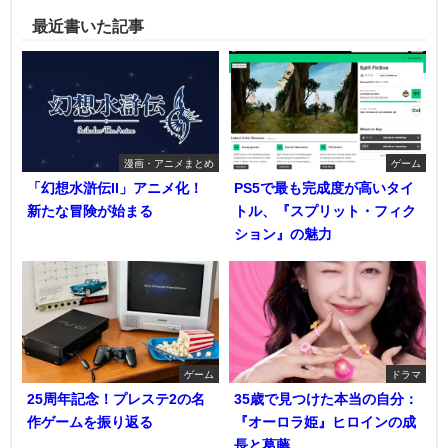
最近書いた記事
漫画・アニメまとめ
ゲーム
「幻想水滸伝II」アニメ化！
PS5で最も完成度が高いタイ
新たな冒険が始まる
トル、『スプリット・フィク
ション』の魅力
ゲーム
ドラマ
25周年記念！プレステ2の名
35歳で見つけた本当の自分：
作ゲームを振り返る
『オーロラ姫』ヒロインの成
長と葛藤