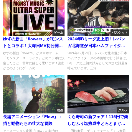
ゲーム
バスケット
ゆずの新曲「flowers」がモンス
2024年Bリーグ史上初！レバン
トとコラボ！大晦日MV初公開の
ガ北海道が日本ハムファイター
全貌
ズ本拠地での激闘
ゆずの新曲「flowers」がスマホゲーム
2024年12月29日、レバンガ北海道が日本
『モンスターストライク』とのコラボに決
ハムファイターズの本拠地で行う試合は、
定したこと、非常に嬉しく思います！楽曲
Bリーグ史上初の試みとして大きな話題を
がどのようにゲームの...
呼んでいます。三河...
映画
グルメ
長編アニメーション『Flow』：
くら寿司の新フェア！115円で楽
猫と動物たちの壮大な冒険
しむふり塩熟成中とろとまぐろ
と寒ぶりの魅力
アニメーション映画『Flow』の魅力は、
回転寿司（ずし）チェーン「くら寿司」