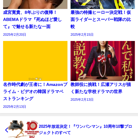
成宮寛貴、8年ぶりの復帰！
最強の特撮ヒーロー決定戦！仮
ABEMAドラマ『死ぬほど愛し
面ライダーとスーパー戦隊の比
て』で魅せる新たな一面
較
2025年2月20日
2025年2月15日
名作時代劇が王者に！Amazonプ
教師役に挑戦！広瀬アリスが描
ライム・ビデオの韓国ドラマベ
く新たな学校ドラマの世界
ストランキング
2025年2月13日
2025年2月13日
2025年放送決定！『ワンパンマン』10周年10撃プロ
ジェクトのすべて