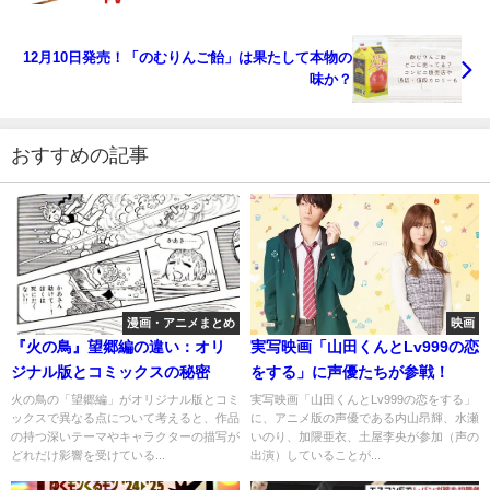
12月10日発売！「のむりんご飴」は果たして本物の
味か？
おすすめの記事
漫画・アニメまとめ
映画
『火の鳥』望郷編の違い：オリ
実写映画「山田くんとLv999の恋
ジナル版とコミックスの秘密
をする」に声優たちが参戦！
火の鳥の「望郷編」がオリジナル版とコミ
実写映画「山田くんとLv999の恋をする」
ックスで異なる点について考えると、作品
に、アニメ版の声優である内山昂輝、水瀬
の持つ深いテーマやキャラクターの描写が
いのり、加隈亜衣、土屋李央が参加（声の
どれだけ影響を受けている...
出演）していることが...