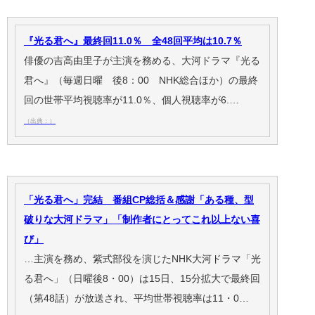
『光る君へ』最終回11.0％ 全48回平均は10.7％
俳優の吉高由里子が主演を務める、大河ドラマ『光る
君へ』（毎週日曜 後8：00 NHK総合ほか）の最終
回の世帯平均視聴率が11.0％、個人視聴率が6.…
（出典：）
「光る君へ」完結 番組CP総括＆感謝「ある種、型
破りな大河ドラマ」「制作者にとってこれ以上ない喜
び」
…主演を務め、紫式部役を演じたNHK大河ドラマ「光
る君へ」（日曜後8・00）は15日、15分拡大で最終回
（第48話）が放送され、平均世帯視聴率は11・0…