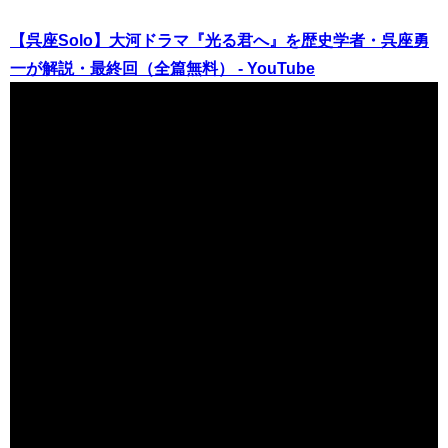
【呉座Solo】大河ドラマ『光る君へ』を歴史学者・呉座勇
一が解説・最終回（全篇無料） - YouTube
（出典 Youtube）
【最終回】「光る君へ」のその後〜最後の嵐とは？／道長
の壮絶な最期【光る君へ】 - YouTube