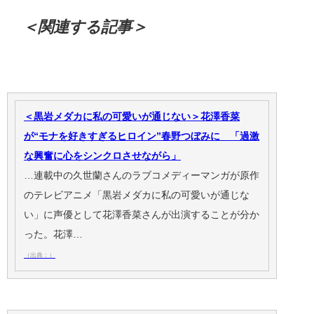
＜関連する記事＞
＜黒岩メダカに私の可愛いが通じない＞花澤香菜
が“モナを好きすぎるヒロイン”春野つぼみに 「過激
な興奮に心をシンクロさせながら」
…連載中の久世蘭さんのラブコメディーマンガが原作
のテレビアニメ「黒岩メダカに私の可愛いが通じな
い」に声優として花澤香菜さんが出演することが分か
った。花澤…
（出典：）