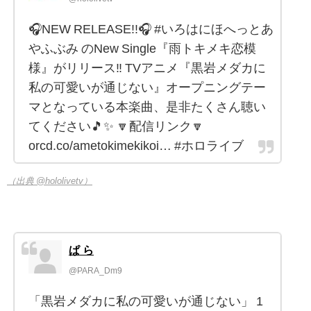
🎧NEW RELEASE!!🎧 #いろはにほへっとあ
やふぶみ のNew Single『雨トキメキ恋模
様』がリリース‼️ TVアニメ『黒岩メダカに
私の可愛いが通じない』オープニングテー
マとなっている本楽曲、是非たくさん聴い
てください🎵✨ 🔽配信リンク🔽
orcd.co/ametokimekikoi… #ホロライブ
（出典 @hololivetv）
ぱ ら
@PARA_Dm9
「黒岩メダカに私の可愛いが通じない」 1