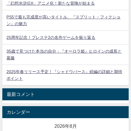
「幻想水滸伝II」アニメ化！新たな冒険が始まる
PS5で最も完成度が高いタイトル、『スプリット・フィクショ
ン』の魅力
25周年記念！プレステ2の名作ゲームを振り返る
35歳で見つけた本当の自分：『オーロラ姫』ヒロインの成長と
葛藤
2025年春リリース予定！『シャドウバース』続編の詳細と期待
ポイント
最新コメント
カレンダー
2026年8月