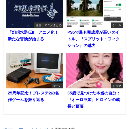
漫画・アニメまとめ
ゲーム
「幻想水滸伝II」アニメ化！
PS5で最も完成度が高いタイ
新たな冒険が始まる
トル、『スプリット・フィク
ション』の魅力
ゲーム
ドラマ
25周年記念！プレステ2の名
35歳で見つけた本当の自分：
作ゲームを振り返る
『オーロラ姫』ヒロインの成
長と葛藤