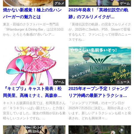
グルメ
ゲーム
焼かない新感覚！極上の生ハン
2025年発表！「英雄伝説空の軌
バーガーの魅力とは
跡」のフルリメイクが
Switch/PS5/Steamで登場
東京・田端のクラフトバーガー専門店
「英雄伝説空の軌跡」の完全フルリメイク
「9Hamburger & Dining Bar」は12月10日
が、2025年にSwitch、PS5、Steamで登場
から、とろとろ食感の“赤い”レア...
するなんて、ファンにとって待望のニュー
スですね...
ゲーム
ニュース
『キミプリ』キャスト発表：松
2025年オープン予定！ジャング
岡美里、髙橋ミナミ、高森奈津
リア沖縄の最新アトラクション
美が集結！
情報
キャストお披露目会見では、松岡美里さん
「ジャングリア沖縄」のオープン日が
が「キラキラいっぱい届けたい」と力強く
2025年7月25日に決定し、期待が高まって
宣言していました。彼女の情熱が伝わる素
います。新しいアトラクションも続々と発
晴らしいコメントですね。...
表され、どれも興味津々...