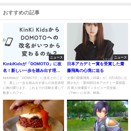
おすすめの記事
ニュース
ニュース
KinkiKidsが「DOMOTO」に改
日本アカデミー賞を受賞した齋
名！新しい一歩を踏み出す理由
藤飛鳥の心境に迫る
とは？
KinkiKidsが「DOMOTO」に改名とのこと
女優の齋藤飛鳥（26歳）が、2月16日に公
で、新しい一歩を踏み出す彼らの決意表明
開された「第48回日本アカデミー賞授賞
に胸が躍ります。これまでの活動を通じて
式 新人俳優賞インタビュー完全版」
数多くのファ...
（TVer）に出演。映画...