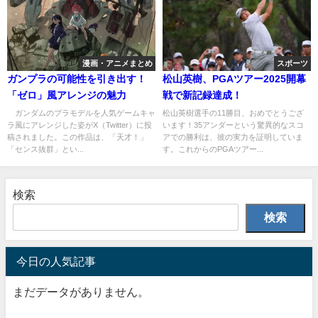
漫画・アニメまとめ
スポーツ
ガンプラの可能性を引き出す！
松山英樹、PGAツアー2025開幕
「ゼロ」風アレンジの魅力
戦で新記録達成！
ガンダムのプラモデルを人気ゲームキャ
松山英樹選手の11勝目、おめでとうござ
ラ風にアレンジした姿がX（Twitter）に投
います！35アンダーという驚異的なスコ
稿されました。この作品は、「天才！」
アでの勝利は、彼の実力を証明していま
「センス抜群」とい...
す。これからのPGAツアー...
検索
検索
今日の人気記事
まだデータがありません。