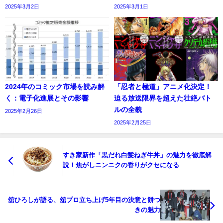
2025年3月2日
2025年3月1日
2024年のコミック市場を読み解
「忍者と極道」アニメ化決定！
く：電子化進展とその影響
迫る放送限界を超えた壮絶バト
ルの全貌
2025年2月26日
2025年2月25日
すき家新作「黒だれ白髪ねぎ牛丼」の魅力を徹底解
説！焦がしニンニクの香りがクセになる
舘ひろしが語る、舘プロ立ち上げ5年目の決意と餅つ
きの魅力