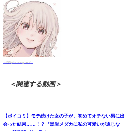
（出典 pbs.twimg.com）
＜関連する動画＞
【ボイコミ】モテ続けた女の子が、初めてオチない男に出
会った結果……！？『黒岩メダカに私の可愛いが通じな