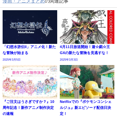
漫画・アニメまとめ
の関連記事
「幻想水滸伝II」アニメ化！新た
4月11日放送開始！遊☆戯☆王
な冒険が始まる
GXの新たな冒険を見逃すな！
2025年3月5日
2025年3月3日
『ご注文はうさぎですか？』10
Netflixでの『ポケモンコンシェ
周年記念！新作アニメ制作決定
ルジュ』新エピソード配信日決
の速報
定！