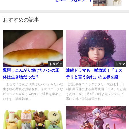
おすすめの記事
トリビア
ドラマ
驚愕！こんがり焼けたパンの正
連続ドラマも一挙放送！「ミス
体は生き物だった？
テリと言う勿れ」の世界を楽し
む方法
まるで「こんがり焼けたパン」みたいな
【元記事をコミックナタリーで読む】 田
生き物の写真が投稿され、そのユニークな
村由美原作による実写映画「ミステリと言
ビジュアルがX（Twitter）で注目を集めて
う勿れ」が、1月4日21時よりフジテレビ
います。記事執筆...
系にて地上波初放送され...