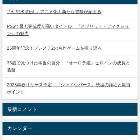
「幻想水滸伝II」アニメ化！新たな冒険が始まる
PS5で最も完成度が高いタイトル、『スプリット・フィクショ
ン』の魅力
25周年記念！プレステ2の名作ゲームを振り返る
35歳で見つけた本当の自分：『オーロラ姫』ヒロインの成長と
葛藤
2025年春リリース予定！『シャドウバース』続編の詳細と期待
ポイント
最新コメント
カレンダー