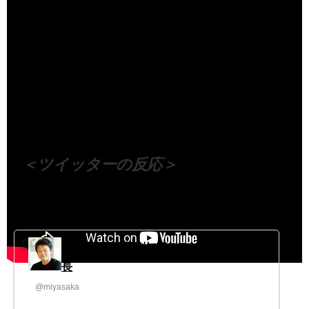
（出典 Youtube）
＜ツイッターの反応＞
宮坂@東京都副知事＆GovTech東京理事
長
@miyasaka