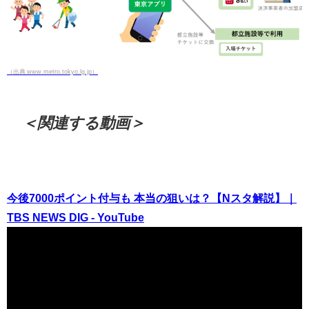
（出典 www.metro.tokyo.lg.jp）
＜関連する動画＞
今後7000ポイント付与も 本当の狙いは？【Nスタ解説】｜
TBS NEWS DIG - YouTube