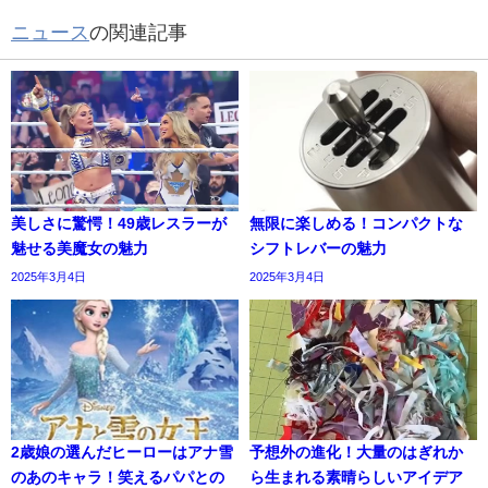
ニュース
の関連記事
美しさに驚愕！49歳レスラーが
無限に楽しめる！コンパクトな
魅せる美魔女の魅力
シフトレバーの魅力
2025年3月4日
2025年3月4日
2歳娘の選んだヒーローはアナ雪
予想外の進化！大量のはぎれか
のあのキャラ！笑えるパパとの
ら生まれる素晴らしいアイデア