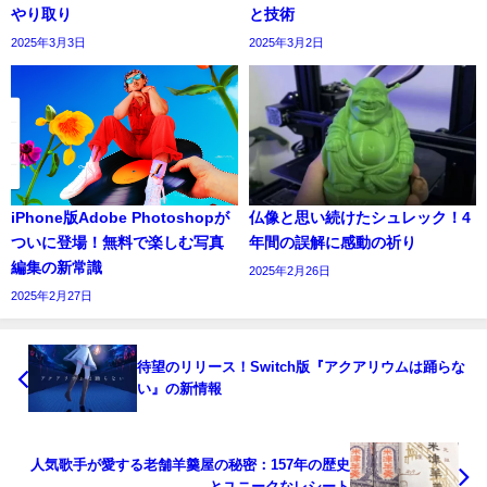
やり取り
と技術
2025年3月3日
2025年3月2日
iPhone版Adobe Photoshopが
仏像と思い続けたシュレック！4
ついに登場！無料で楽しむ写真
年間の誤解に感動の祈り
編集の新常識
2025年2月26日
2025年2月27日
待望のリリース！Switch版『アクアリウムは踊らな
い』の新情報
人気歌手が愛する老舗羊羹屋の秘密：157年の歴史
とユニークなレシート