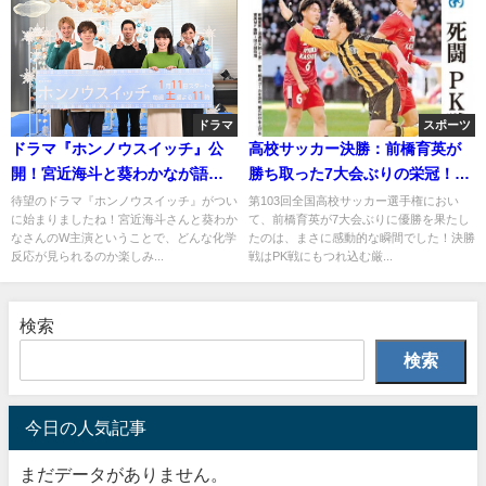
ドラマ
スポーツ
ドラマ『ホンノウスイッチ』公
高校サッカー決勝：前橋育英が
開！宮近海斗と葵わかなが語る
勝ち取った7大会ぶりの栄冠！試
エモさ
合の詳細と選手たちの姿
待望のドラマ『ホンノウスイッチ』がつい
第103回全国高校サッカー選手権におい
に始まりましたね！宮近海斗さんと葵わか
て、前橋育英が7大会ぶりに優勝を果たし
なさんのW主演ということで、どんな化学
たのは、まさに感動的な瞬間でした！決勝
反応が見られるのか楽しみ...
戦はPK戦にもつれ込む厳...
検索
検索
今日の人気記事
まだデータがありません。