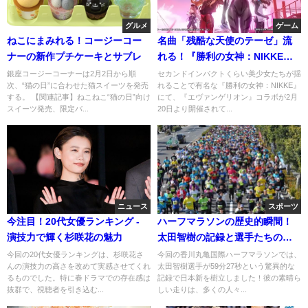
グルメ
ゲーム
ねこにまみれる！コージーコー
名曲「残酷な天使のテーゼ」流
ナーの新作プチケーキとサブレ
れる！『勝利の女神：NIKKE』
エヴァコラボの全貌
銀座コージーコーナーは2月2日から順
セカンドインパクトくらい美少女たちが揺
次、“猫の日”に合わせた猫スイーツを発売
れることで有名な『勝利の女神：NIKKE』
する。 【関連記事】ねこねこ“猫の日”向け
にて、『エヴァンゲリオン』コラボが2月
スイーツ発売、限定バ...
20日より開催されて...
ニュース
スポーツ
今注目！20代女優ランキング -
ハーフマラソンの歴史的瞬間！
演技力で輝く杉咲花の魅力
太田智樹の記録と選手たちの戦
い
今回の20代女優ランキングは、杉咲花さ
今回の香川丸亀国際ハーフマラソンでは、
んの演技力の高さを改めて実感させてくれ
太田智樹選手が59分27秒という驚異的な
るものでした。特に春ドラマでの存在感は
記録で日本新を樹立しました！彼の素晴ら
抜群で、視聴者を引き込む...
しい走りは、多くの人々...