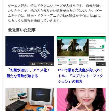
ゲーム大好き。特にドラクエシリーズが大好きです。 自分が知り
たいからこそ、他の方も知りたい情報があるのではないか。 ゲー
ムを中心に、映画・ドラマ・アニメの動画関係を中心にHappyに
なるような情報を発信していきます。
最近書いた記事
漫画・アニメまとめ
ゲーム
「幻想水滸伝II」アニメ化！
PS5で最も完成度が高いタイ
新たな冒険が始まる
トル、『スプリット・フィク
ション』の魅力