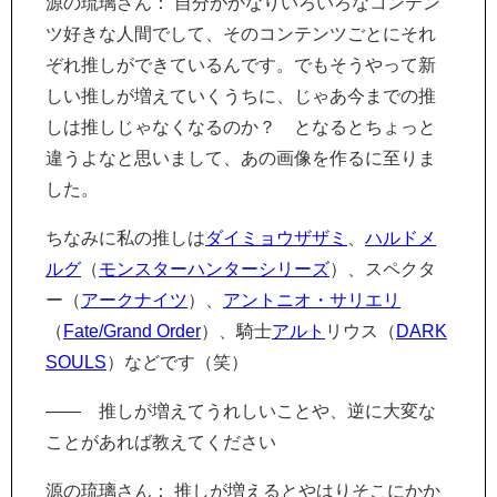
源の琉璃さん： 自分がかなりいろいろなコンテン
ツ好きな人間でして、そのコンテンツごとにそれ
ぞれ推しができているんです。でもそうやって新
しい推しが増えていくうちに、じゃあ今までの推
しは推しじゃなくなるのか？ となるとちょっと
違うよなと思いまして、あの画像を作るに至りま
した。
ちなみに私の推しは
ダイミョウザザミ
、
ハルドメ
ルグ
（
モンスターハンターシリーズ
）、スペクタ
ー（
アークナイツ
）、
アントニオ・サリエリ
（
Fate/Grand Order
）、騎士
アルト
リウス（
DARK
SOULS
）などです（笑）
―― 推しが増えてうれしいことや、逆に大変な
ことがあれば教えてください
源の琉璃さん： 推しが増えるとやはりそこにかか