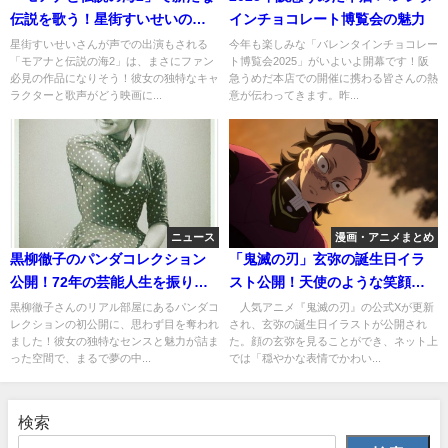
伝説を歌う！星街すいせいの挑
インチョコレート博覧会の魅力
戦
星街すいせいさんが声での出演もされる
今年も楽しみな「バレンタインチョコレー
「モアナと伝説の海2」は、まさにファン
ト博覧会2025」がいよいよ開幕です！阪
必見の作品になりそう！彼女の独特なキャ
急うめだ本店での開催に携わる皆さんの熱
ラクターと歌声がどう映画に...
意が伝わってきます。昨...
ニュース
漫画・アニメまとめ
黒柳徹子のパンダコレクション
「鬼滅の刃」玄弥の誕生日イラ
公開！72年の芸能人生を振り返
スト公開！天使のような笑顔に
る
ファン歓喜
黒柳徹子さんのリアル部屋にあるパンダコ
人気アニメ『鬼滅の刃』の公式Xが更新
レクションの初公開に、思わず目を奪われ
され、玄弥の誕生日イラストが公開され
ました！彼女の独特なセンスと魅力が詰ま
た。顔の玄弥を見ることができ、ネット上
った空間で、まるで夢の中...
では「穏やかな表情でかわい...
検索