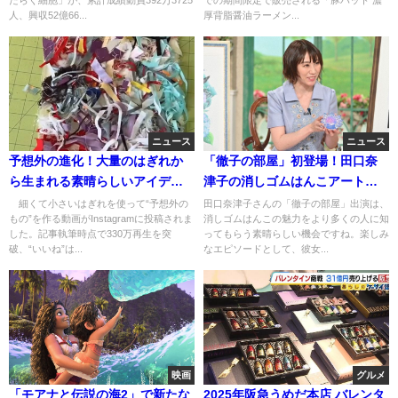
人、興収52億66...
厚背脂醤油ラーメン...
ニュース
ニュース
予想外の進化！大量のはぎれか
「徹子の部屋」初登場！田口奈
ら生まれる素晴らしいアイデア
津子の消しゴムはんこアートの
と技術
世界
細くて小さいはぎれを使って“予想外の
田口奈津子さんの「徹子の部屋」出演は、
もの”を作る動画がInstagramに投稿されま
消しゴムはんこの魅力をより多くの人に知
した。記事執筆時点で330万再生を突
ってもらう素晴らしい機会ですね。楽しみ
破、“いいね”は...
なエピソードとして、彼女...
映画
グルメ
「モアナと伝説の海2」で新たな
2025年阪急うめだ本店 バレンタ