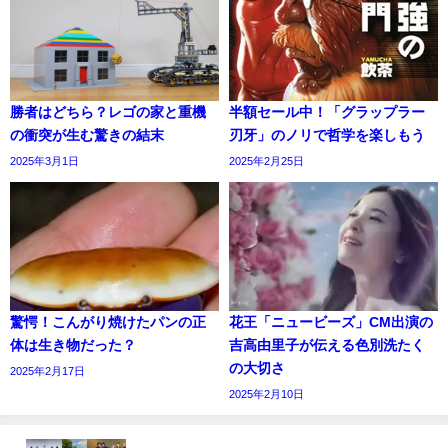
勝者はどちら？レゴの家と重機
半額セール中！「グラップラー
の衝突が生む驚きの結末
刃牙」のノリで哲学を楽しもう
2025年3月1日
2025年2月25日
驚愕！こんがり焼けたパンの正
花王「ニュービーズ」CM出演の
体は生き物だった？
吉高由里子が伝える色別洗たく
の大切さ
2025年2月17日
2025年2月10日