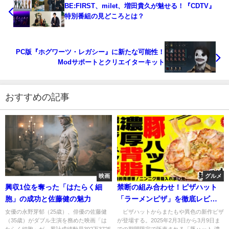
BE:FIRST、milet、増田貴久が魅せる！『CDTV』
特別番組の見どころとは？
PC版『ホグワーツ・レガシー』に新たな可能性！
Modサポートとクリエイターキット
おすすめの記事
映画
グルメ
興収1位を奪った「はたらく細
禁断の組み合わせ！ピザハット
胞」の成功と佐藤健の魅力
「ラーメンピザ」を徹底レビュ
ー
女優の永野芽郁（25歳）、俳優の佐藤健
ピザハットからまたもや異色の新作ピザ
（35歳）がダブル主演を務めた映画「は
が登場する。2025年2月3日から3月9日ま
たらく細胞」が、累計成績動員392万3725
での期間限定で販売される「豚ハット 濃