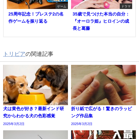
ゲーム
ドラマ
25周年記念！プレステ2の名
35歳で見つけた本当の自分：
作ゲームを振り返る
『オーロラ姫』ヒロインの成
長と葛藤
トリビア
の関連記事
犬は黄色が好き？最新インド研
折り紙で広がる！驚きのラッピ
究からわかる犬の色彩感覚
ング作品集
2025年3月2日
2025年3月2日