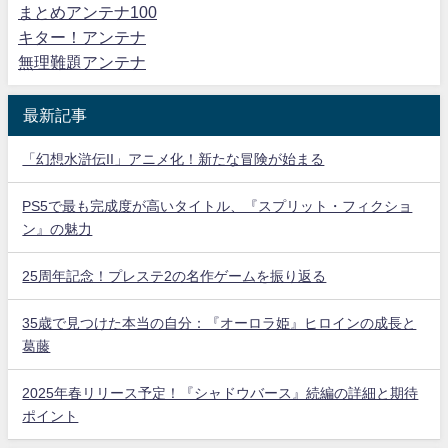
まとめアンテナ100
キター！アンテナ
無理難題アンテナ
最新記事
「幻想水滸伝II」アニメ化！新たな冒険が始まる
PS5で最も完成度が高いタイトル、『スプリット・フィクショ
ン』の魅力
25周年記念！プレステ2の名作ゲームを振り返る
35歳で見つけた本当の自分：『オーロラ姫』ヒロインの成長と
葛藤
2025年春リリース予定！『シャドウバース』続編の詳細と期待
ポイント