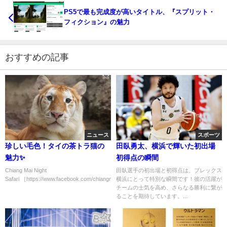
PS5で最も完成度が高いタイトル、『スプリット・
フィクション』の魅力
おすすめの記事
ニュース
スポーツ
珍しい毛色！タイの茶トラ猫の
田臥勇太、横浜で輝いた初出場
魅力✨
初得点の瞬間
Chiang Mai Night
田臥選手の初出場と初得点は、ブレックス
Safari ［https://www.facebook.com/chiangmainightsafar...
横浜にとって特別な瞬間です！彼の活躍が
チームの士気を高め、さらなる勝利に繋が
ることを期待しています。...