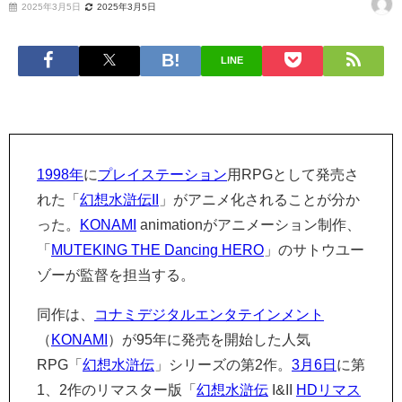
2025年3月5日
2025年3月5日
LINE
1998年
に
プレイステーション
用RPGとして発売さ
れた「
幻想水滸伝II
」がアニメ化されることが分か
った。
KONAMI
animationがアニメーション制作、
「
MUTEKING THE Dancing HERO
」のサトウユー
ゾーが監督を担当する。
同作は、
コナミデジタルエンタテインメント
（
KONAMI
）が95年に発売を開始した人気
RPG「
幻想水滸伝
」シリーズの第2作。
3月6日
に第
1、2作のリマスター版「
幻想水滸伝
I&II
HDリマス