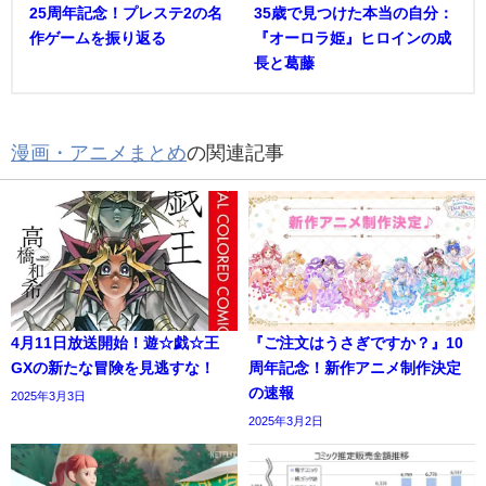
25周年記念！プレステ2の名
35歳で見つけた本当の自分：
作ゲームを振り返る
『オーロラ姫』ヒロインの成
長と葛藤
漫画・アニメまとめ
の関連記事
4月11日放送開始！遊☆戯☆王
『ご注文はうさぎですか？』10
GXの新たな冒険を見逃すな！
周年記念！新作アニメ制作決定
の速報
2025年3月3日
2025年3月2日