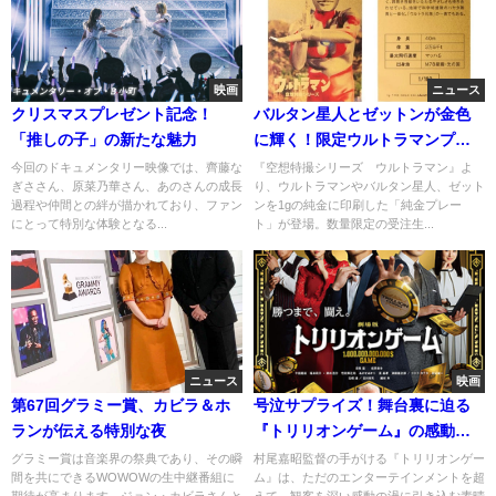
映画
ニュース
クリスマスプレゼント記念！
バルタン星人とゼットンが金色
「推しの子」の新たな魅力
に輝く！限定ウルトラマンプレ
ートの予約受付開始
今回のドキュメンタリー映像では、齊藤な
『空想特撮シリーズ ウルトラマン』よ
ぎささん、原菜乃華さん、あのさんの成長
り、ウルトラマンやバルタン星人、ゼット
過程や仲間との絆が描かれており、ファン
ンを1gの純金に印刷した「純金プレー
にとって特別な体験となる...
ト」が登場。数量限定の受注生...
ニュース
映画
第67回グラミー賞、カビラ＆ホ
号泣サプライズ！舞台裏に迫る
ランが伝える特別な夜
『トリリオンゲーム』の感動ス
トーリー
グラミー賞は音楽界の祭典であり、その瞬
村尾嘉昭監督の手がける『トリリオンゲー
間を共にできるWOWOWの生中継番組に
ム』は、ただのエンターテインメントを超