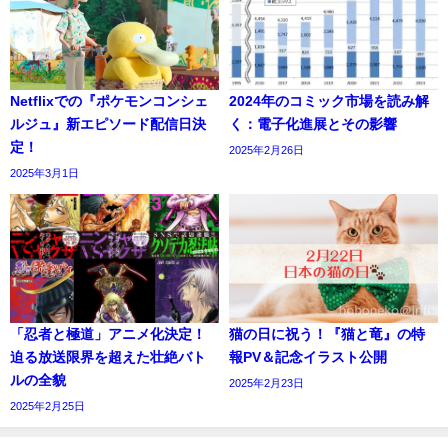
Netflixでの『ポケモンコンシェ
2024年のコミック市場を読み解
ルジュ』新エピソード配信日決
く：電子化進展とその影響
定！
2025年2月26日
2025年3月1日
「忍者と極道」アニメ化決定！
猫の日に祝う！『猫と竜』の特
迫る放送限界を超えた壮絶バト
報PV＆記念イラスト公開
ルの全貌
2025年2月23日
2025年2月25日