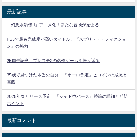
最新記事
「幻想水滸伝II」アニメ化！新たな冒険が始まる
PS5で最も完成度が高いタイトル、『スプリット・フィクショ
ン』の魅力
25周年記念！プレステ2の名作ゲームを振り返る
35歳で見つけた本当の自分：『オーロラ姫』ヒロインの成長と
葛藤
2025年春リリース予定！『シャドウバース』続編の詳細と期待
ポイント
最新コメント