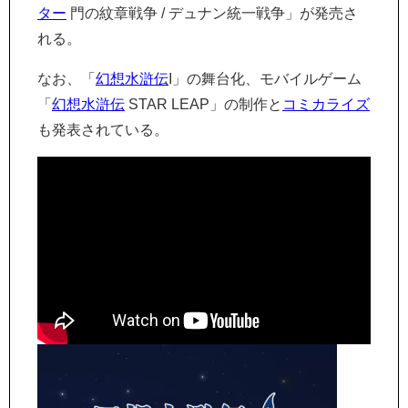
ター
門の紋章戦争 / デュナン統一戦争」が発売さ
れる。
なお、「
幻想水滸伝
I」の舞台化、モバイルゲーム
「
幻想水滸伝
STAR LEAP」の制作と
コミカライズ
も発表されている。