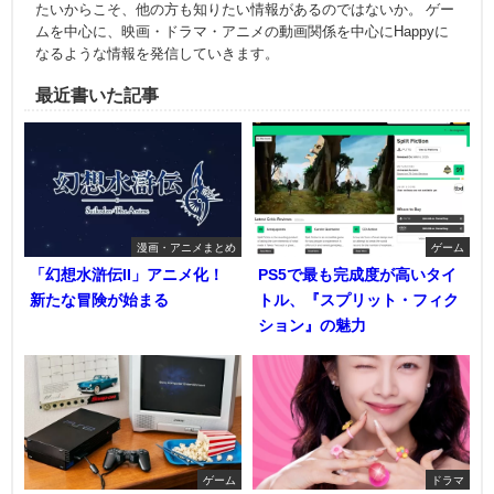
たいからこそ、他の方も知りたい情報があるのではないか。 ゲー
ムを中心に、映画・ドラマ・アニメの動画関係を中心にHappyに
なるような情報を発信していきます。
最近書いた記事
漫画・アニメまとめ
ゲーム
「幻想水滸伝II」アニメ化！
PS5で最も完成度が高いタイ
新たな冒険が始まる
トル、『スプリット・フィク
ション』の魅力
ゲーム
ドラマ