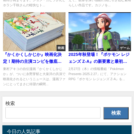
期待が高まります。ジョン・カビラさんと
えて、観客を深い感動の渦に引き込む素晴
ホラン千秋さんの軽快なト...
らしい作品です。カジノを...
映画
ゲーム
『かくかくしかじか』映画化決
2025年秋登場！『ポケモン レジ
定！期待の主演コンビを徹底分
ェンズ Z-A』の新要素と最初の
析
ポケモンを徹底解説
東村アキコの自伝漫画『かくかくしかじ
2月27日（木）の情報番組「Pokémon
か』が、ついに永野芽郁と大泉洋の共演で
Presents 2025.2.27」にて、アクション
映画化されるというニュースは、漫画ファ
RPG『ポケモン レジェンズ Z-A』を...
ンにとってまさに待望の瞬間...
検索
検索
今日の人気記事