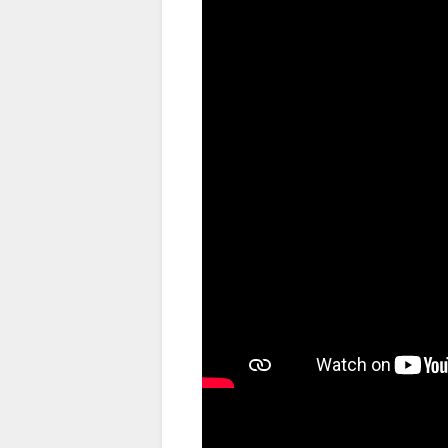
（出典 Youtube）
主題歌「ビヨンド(原題)」がお披露