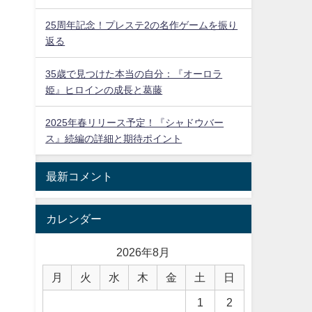
25周年記念！プレステ2の名作ゲームを振り
返る
35歳で見つけた本当の自分：『オーロラ
姫』ヒロインの成長と葛藤
2025年春リリース予定！『シャドウバー
ス』続編の詳細と期待ポイント
最新コメント
カレンダー
2026年8月
月
火
水
木
金
土
日
1
2