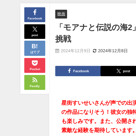
映画
Facebook
「モアナと伝説の海2
post
挑戦
2024年12月9日
2024年12月8日
はてブ
Pocket
Facebook
post
Feedly
星街すいせいさんが声での出
の作品になりそう！彼女の独
も楽しみです。また、公開さ
素敵な経験を期待しています