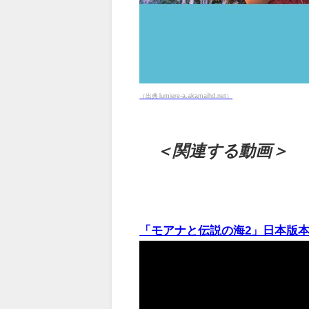
（出典 lumiere-a.akamaihd.net）
＜関連する動画＞
「モアナと伝説の海2」日本版本予告