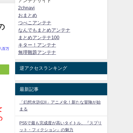
アンテナサイト
2chnavi
おまとめ
つべこアンテナ
の
なんでもまとめアンテナ
まとめアンテナ100
キター！アンテナ
八百万
無理難題アンテナ
逆アクセスランキング
最新記事
見
「幻想水滸伝II」アニメ化！新たな冒険が始
まる
て
の
PS5で最も完成度が高いタイトル、『スプリ
ット・フィクション』の魅力