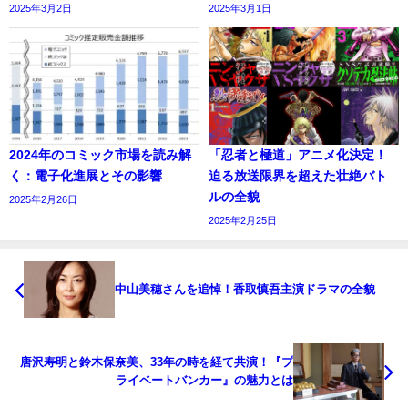
2025年3月2日
2025年3月1日
2024年のコミック市場を読み解
「忍者と極道」アニメ化決定！
く：電子化進展とその影響
迫る放送限界を超えた壮絶バト
ルの全貌
2025年2月26日
2025年2月25日
中山美穂さんを追悼！香取慎吾主演ドラマの全貌
唐沢寿明と鈴木保奈美、33年の時を経て共演！『プ
ライベートバンカー』の魅力とは