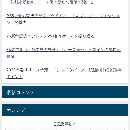
「幻想水滸伝II」アニメ化！新たな冒険が始まる
PS5で最も完成度が高いタイトル、『スプリット・フィクショ
ン』の魅力
25周年記念！プレステ2の名作ゲームを振り返る
35歳で見つけた本当の自分：『オーロラ姫』ヒロインの成長と
葛藤
2025年春リリース予定！『シャドウバース』続編の詳細と期待
ポイント
最新コメント
カレンダー
2026年8月