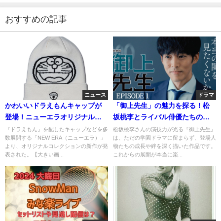
おすすめの記事
ニュース
ドラマ
かわいいドラえもんキャップが
「御上先生」の魅力を探る！松
登場！ニューエラオリジナルコ
坂桃李とライバル俳優たちの真
レクションの全貌
実
『ドラえもん』を配したキャップなどを多
松坂桃李さんの演技力が光る『御上先生』
数展開する「NEW ERA（ニューエラ）」
は、ただの学園ドラマに留まらず、登場人
より、オリジナルコレクションの新作が発
物たちの成長や絆を深く描いた作品です。
表された。【大きい画...
これからの展開が本当に楽...