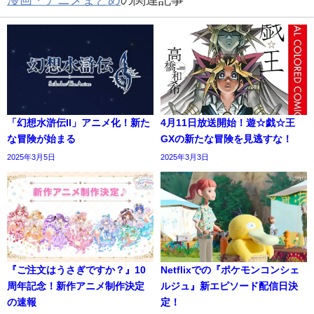
「幻想水滸伝II」アニメ化！新た
4月11日放送開始！遊☆戯☆王
な冒険が始まる
GXの新たな冒険を見逃すな！
2025年3月5日
2025年3月3日
『ご注文はうさぎですか？』10
Netflixでの『ポケモンコンシェ
周年記念！新作アニメ制作決定
ルジュ』新エピソード配信日決
の速報
定！