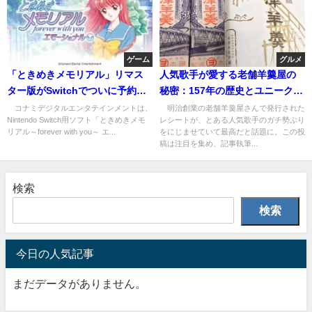
ゲーム
グルメ
「ときめきメモリアル」リマス
人気歌手が愛する老舗羊羹屋の
ター版がSwitchでついに予約開
秘密：157年の歴史とユニークな
始！デラックス版の魅力とは？
レシート
コナミデジタルエンタテインメントは、
明治創業の老舗羊羹屋さんで発行された
Nintendo Switch用ソフト「ときめきメモ
レシートが、とある人気歌手のガチ勢ぶり
リアル～forever with you～ エ...
をにじませていて最高だと話題に。この投
稿は注目を集め、記事執筆...
検索
検索
今日の人気記事
まだデータがありません。