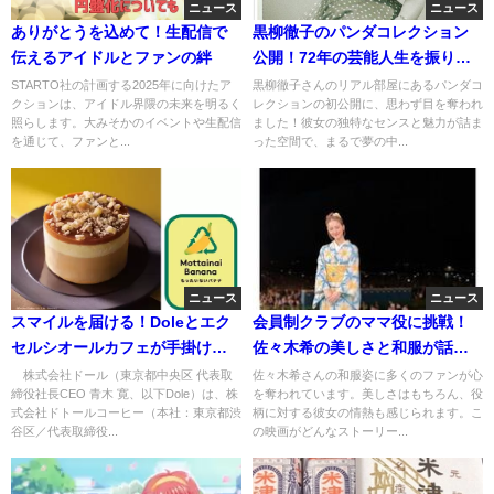
ニュース
ニュース
ありがとうを込めて！生配信で
黒柳徹子のパンダコレクション
伝えるアイドルとファンの絆
公開！72年の芸能人生を振り返
る
STARTO社の計画する2025年に向けたア
黒柳徹子さんのリアル部屋にあるパンダコ
クションは、アイドル界隈の未来を明るく
レクションの初公開に、思わず目を奪われ
照らします。大みそかのイベントや生配信
ました！彼女の独特なセンスと魅力が詰ま
を通じて、ファンと...
った空間で、まるで夢の中...
ニュース
ニュース
スマイルを届ける！Doleとエク
会員制クラブのママ役に挑戦！
セルシオールカフェが手掛ける
佐々木希の美しさと和服が話題
もったいないバナナプロジェク
に
株式会社ドール（東京都中央区 代表取
佐々木希さんの和服姿に多くのファンが心
締役社長CEO 青木 寛、以下Dole）は、株
を奪われています。美しさはもちろん、役
ト
式会社ドトールコーヒー（本社：東京都渋
柄に対する彼女の情熱も感じられます。こ
谷区／代表取締役...
の映画がどんなストーリー...