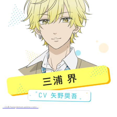
（出典 honeylemon-anime.com）