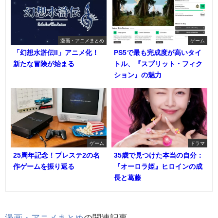
漫画・アニメまとめ
ゲーム
「幻想水滸伝II」アニメ化！
PS5で最も完成度が高いタイ
新たな冒険が始まる
トル、『スプリット・フィク
ション』の魅力
ゲーム
ドラマ
25周年記念！プレステ2の名
35歳で見つけた本当の自分：
作ゲームを振り返る
『オーロラ姫』ヒロインの成
長と葛藤
漫画・アニメまとめ
の関連記事